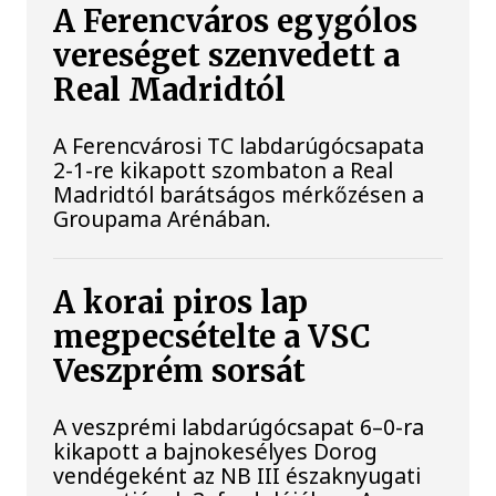
A Ferencváros egygólos
vereséget szenvedett a
Real Madridtól
A Ferencvárosi TC labdarúgócsapata
2-1-re kikapott szombaton a Real
Madridtól barátságos mérkőzésen a
Groupama Arénában.
A korai piros lap
megpecsételte a VSC
Veszprém sorsát
A veszprémi labdarúgócsapat 6–0-ra
kikapott a bajnokesélyes Dorog
vendégeként az NB III északnyugati