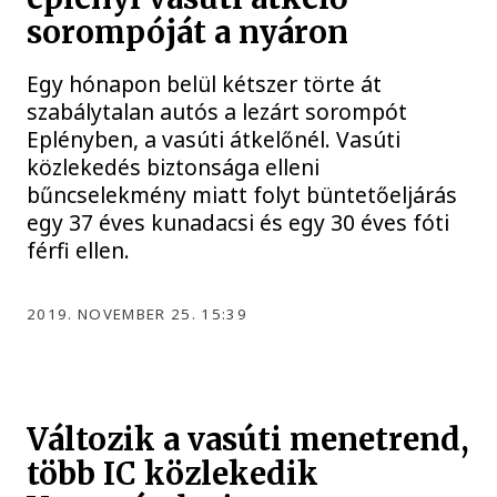
sorompóját a nyáron
Egy hónapon belül kétszer törte át
szabálytalan autós a lezárt sorompót
Eplényben, a vasúti átkelőnél. Vasúti
közlekedés biztonsága elleni
bűncselekmény miatt folyt büntetőeljárás
egy 37 éves kunadacsi és egy 30 éves fóti
férfi ellen.
2019. NOVEMBER 25. 15:39
Változik a vasúti menetrend,
több IC közlekedik