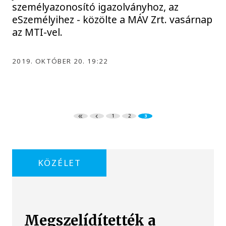
személyazonosító igazolványhoz, az
eSzemélyihez - közölte a MÁV Zrt. vasárnap
az MTI-vel.
2019. OKTÓBER 20. 19:22
1
2
3
KÖZÉLET
Megszelídítették a