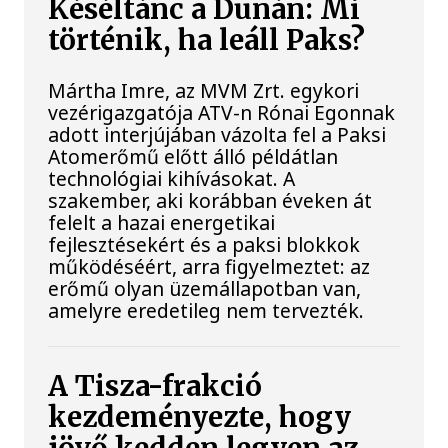
Késéltánc a Dunán: Mi
történik, ha leáll Paks?
Mártha Imre, az MVM Zrt. egykori
vezérigazgatója ATV-n Rónai Egonnak
adott interjújában vázolta fel a Paksi
Atomerőmű előtt álló példátlan
technológiai kihívásokat. A
szakember, aki korábban éveken át
felelt a hazai energetikai
fejlesztésekért és a paksi blokkok
működéséért, arra figyelmeztet: az
erőmű olyan üzemállapotban van,
amelyre eredetileg nem tervezték.
A Tisza-frakció
kezdeményezte, hogy