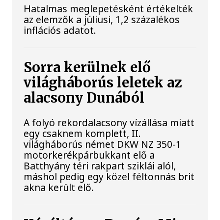
Hatalmas meglepetésként értékelték
az elemzők a júliusi, 1,2 százalékos
inflációs adatot.
Sorra kerülnek elő
világháborús leletek az
alacsony Dunából
A folyó rekordalacsony vízállása miatt
egy csaknem komplett, II.
világháborús német DKW NZ 350-1
motorkerékpárbukkant elő a
Batthyány téri rakpart sziklái alól,
máshol pedig egy közel féltonnás brit
akna került elő.