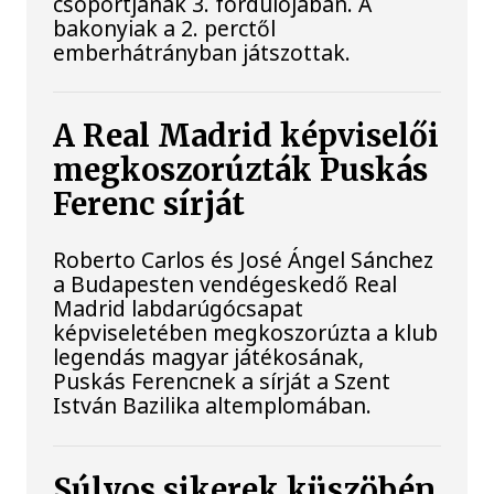
csoportjának 3. fordulójában. A
bakonyiak a 2. perctől
emberhátrányban játszottak.
A Real Madrid képviselői
megkoszorúzták Puskás
Ferenc sírját
Roberto Carlos és José Ángel Sánchez
a Budapesten vendégeskedő Real
Madrid labdarúgócsapat
képviseletében megkoszorúzta a klub
legendás magyar játékosának,
Puskás Ferencnek a sírját a Szent
István Bazilika altemplomában.
Súlyos sikerek küszöbén