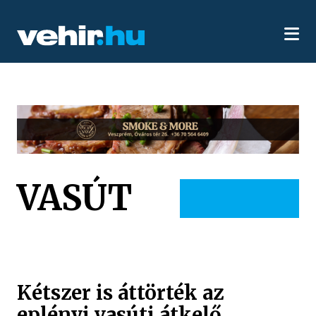
VASÚT
Kétszer is áttörték az
eplényi vasúti átkelő