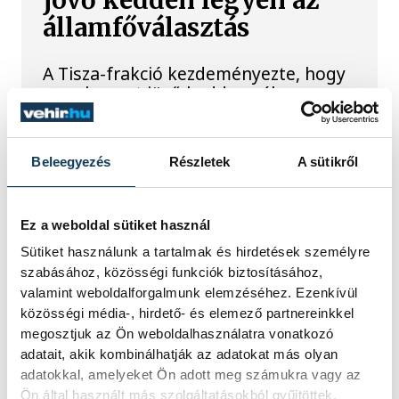
jövő kedden legyen az
államfőválasztás
A Tisza-frakció kezdeményezte, hogy
a parlament jövő kedden válassza
meg az új köztársasági elnököt.
Beleegyezés
Részletek
A sütikről
Valami óriási csapódott a
Holdba ma reggel
Ez a weboldal sütiket használ
Rendhagyó esemény zajlott le kedden
Sütiket használunk a tartalmak és hirdetések személyre
reggel. Magyar idő szerint 8:35 körül
szabásához, közösségi funkciók biztosításához,
a Hold felszínébe csapódott a SpaceX
valamint weboldalforgalmunk elemzéséhez. Ezenkívül
egyik Falcon–9 rakétájának felső
közösségi média-, hirdető- és elemező partnereinkkel
fokozata. A becsapódást a Földről
megosztjuk az Ön weboldalhasználatra vonatkozó
szabad szemmel nem lehetett látni, a
adatait, akik kombinálhatják az adatokat más olyan
szakemberek azonban távcsövekkel
adatokkal, amelyeket Ön adott meg számukra vagy az
figyelték az eseményt.
Ön által használt más szolgáltatásokból gyűjtöttek.