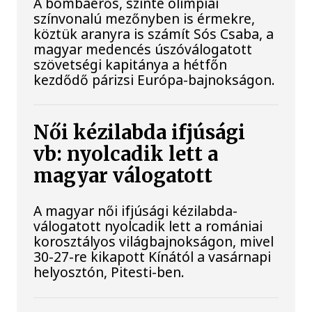
A bombaerős, szinte olimpiai
színvonalú mezőnyben is érmekre,
köztük aranyra is számít Sós Csaba, a
magyar medencés úszóválogatott
szövetségi kapitánya a hétfőn
kezdődő párizsi Európa-bajnokságon.
Női kézilabda ifjúsági
vb: nyolcadik lett a
magyar válogatott
A magyar női ifjúsági kézilabda-
válogatott nyolcadik lett a romániai
korosztályos világbajnokságon, mivel
30-27-re kikapott Kínától a vasárnapi
helyosztón, Pitesti-ben.