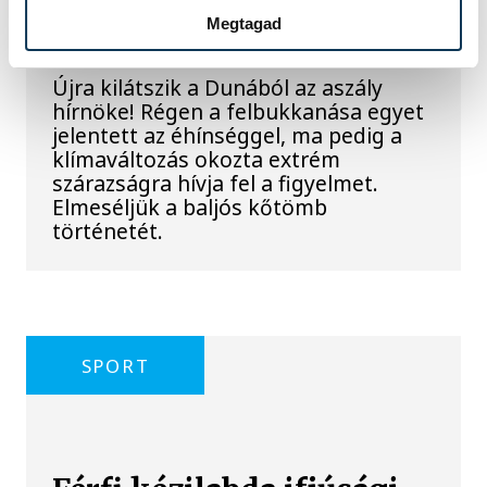
Megtagad
szikla
Újra kilátszik a Dunából az aszály
hírnöke! Régen a felbukkanása egyet
jelentett az éhínséggel, ma pedig a
klímaváltozás okozta extrém
szárazságra hívja fel a figyelmet.
Elmeséljük a baljós kőtömb
történetét.
SPORT