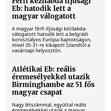
Férfi kézilabda ifjúsági
Eb: hatodik lett a
magyar válogatott
A magyar férfi ifjúsági kézilabda-
válogatott hatodik lett a belgrádi
korosztályos Európa-bajnokságon,
mivel 35-31-re kikapott Izlandtól a
vasárnapi helyosztón.
Atlétikai Eb: reális
éremesélyekkel utazik
Birminghambe az 51 fős
magyar csapat
Nagy létszámmal, egyúttal reális
éremesélyekkel utazik a magyar