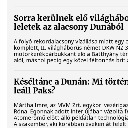
Sorra kerülnek elő világháb
leletek az alacsony Dunából
A folyó rekordalacsony vízállása miatt egy
komplett, II. világháborús német DKW NZ 
motorkerékpárbukkant elő a Batthyány téri 
alól, máshol pedig egy közel féltonnás brit 
Késéltánc a Dunán: Mi történ
leáll Paks?
Mártha Imre, az MVM Zrt. egykori vezériga
Rónai Egonnak adott interjújában vázolta fe
Atomerőmű előtt álló példátlan technológia
A szakember, aki korábban éveken át felelt 