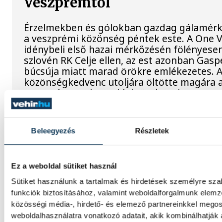
Veszprémtől
Érzelmekben és gólokban gazdag gálamérkő
a veszprémi közönség péntek este. A One
idénybeli első hazai mérkőzésén fölényesen
szlovén RK Celje ellen, az est azonban Gas
búcsúja miatt marad örökre emlékezetes. A
közönségkedvenc utoljára öltötte magára 
es mezét, amelyet a klub örökre visszavonu
Dr. Bartha Csaba: egyértelm
Beleegyezés
Részletek
célkitűzés a Bajnokok Ligáj
döntője
Ez a weboldal sütiket használ
Sütiket használunk a tartalmak és hirdetések személyre sz
Huszonkét játékossal vág neki a 2026/27-e
funkciók biztosításához, valamint weboldalforgalmunk elem
One Veszprém férfi kézilabdacsapata. A kl
közösségi média-, hirdető- és elemező partnereinkkel mego
délutáni szezonnyitó sajtótájékoztatóján d
weboldalhasználatra vonatkozó adatait, akik kombinálhatják
vezérigazgató kijelentette: a jubileumi idé