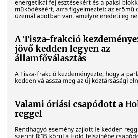
energetikai fejlesztésekért és a paksi blok
működéséért, arra figyelmeztet: az erőmű 
üzemállapotban van, amelyre eredetileg ne
A Tisza-frakció kezdeménye
jövő kedden legyen az
államfőválasztás
A Tisza-frakció kezdeményezte, hogy a par
kedden válassza meg az új köztársasági el
Valami óriási csapódott a H
reggel
Rendhagyó esemény zajlott le kedden regg
szerint 8:35 körül a Hold felszínébe csapód