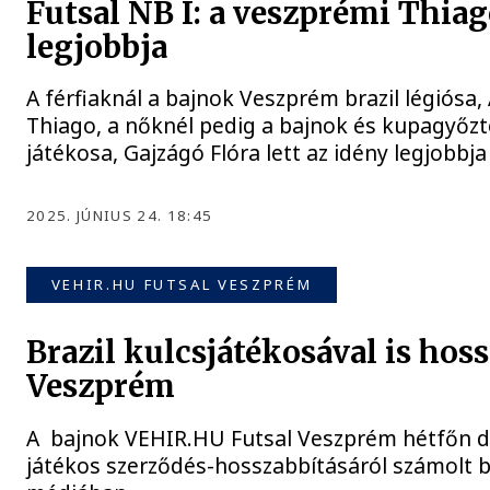
Futsal NB I: a veszprémi Thiag
legjobbja
A férfiaknál a bajnok Veszprém brazil légiósa,
Thiago, a nőknél pedig a bajnok és kupagyőz
játékosa, Gajzágó Flóra lett az idény legjobbja
2025. JÚNIUS 24. 18:45
VEHIR.HU FUTSAL VESZPRÉM
Brazil kulcsjátékosával is hoss
Veszprém
A bajnok VEHIR.HU Futsal Veszprém hétfőn dé
játékos szerződés-hosszabbításáról számolt b