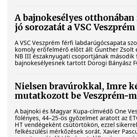
A bajnokesélyes otthonában 
jó sorozatát a VSC Veszprém
A VSC Veszprém férfi labdarúgócsapata s
komoly erőfelmérő előtt áll: Gunther Zsolt
NB III északnyugati csoportjának második 
bajnokesélyesnek tartott Dorogi Bányász F
Nielsen bravúrokkal, Imre ké
mutatkozott be Veszprém-
A bajnoki és Magyar Kupa-címvédő One Ve
fölényes, 44–25-ös győzelmet aratott az ET
HT vendégeként csütörtökön, ezzel sikerrel
felkészülési mérkőzések sorát. Xavier Pasc