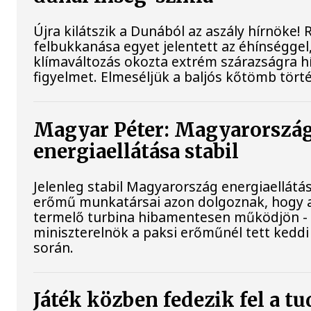
Újra kilátszik a Dunából az aszály hírnöke!
felbukkanása egyet jelentett az éhínséggel
klímaváltozás okozta extrém szárazságra hív
figyelmet. Elmeséljük a baljós kőtömb tört
Magyar Péter: Magyarorszá
energiaellátása stabil
Jelenleg stabil Magyarország energiaellátás
erőmű munkatársai azon dolgoznak, hogy 
termelő turbina hibamentesen működjön - 
miniszterelnök a paksi erőműnél tett keddi
során.
Játék közben fedezik fel a 