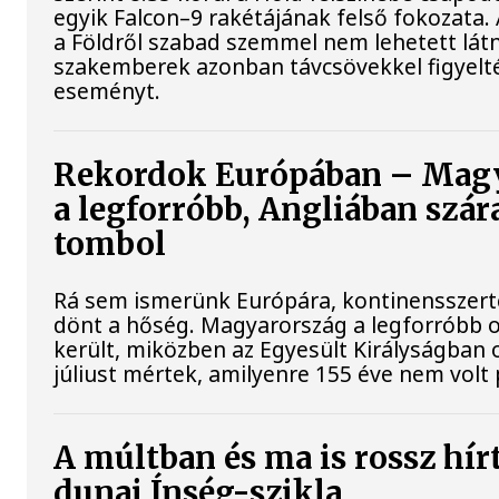
egyik Falcon–9 rakétájának felső fokozata.
a Földről szabad szemmel nem lehetett látn
szakemberek azonban távcsövekkel figyelt
eseményt.
Rekordok Európában – Mag
a legforróbb, Angliában szár
tombol
Rá sem ismerünk Európára, kontinensszert
dönt a hőség. Magyarország a legforróbb 
került, miközben az Egyesült Királyságban 
júliust mértek, amilyenre 155 éve nem volt
A múltban és ma is rossz hír
dunai Ínség-szikla