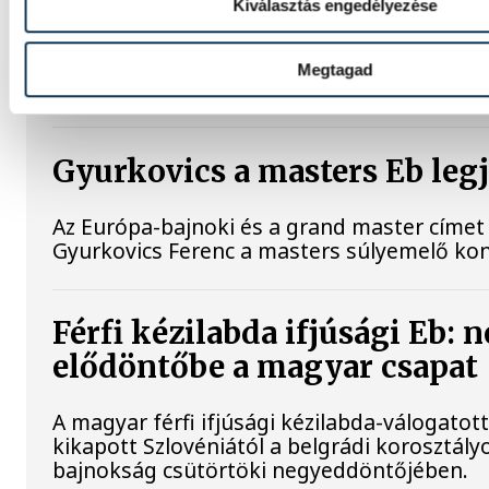
Kiválasztás engedélyezése
Betlehem Dávid aranyérmet nyert pénteken 
úszók 3 kilométeres kieséses versenyszámá
Európa-bajnokságon. Rasovszky Kristóf cél
Megtagad
lett.
Gyurkovics a masters Eb leg
Az Európa-bajnoki és a grand master címet 
Gyurkovics Ferenc a masters súlyemelő ko
Férfi kézilabda ifjúsági Eb: 
elődöntőbe a magyar csapat
A magyar férfi ifjúsági kézilabda-válogatot
kikapott Szlovéniától a belgrádi korosztály
bajnokság csütörtöki negyeddöntőjében.