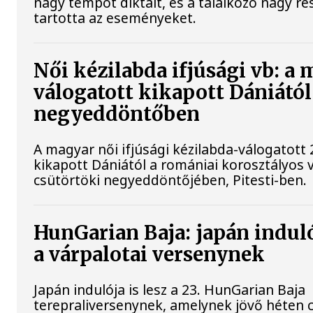
nagy tempót diktált, és a találkozó nagy r
tartotta az eseményeket.
Női kézilabda ifjúsági vb: a
válogatott kikapott Dániától
negyeddöntőben
A magyar női ifjúsági kézilabda-válogatott 
kikapott Dániától a romániai korosztályos 
csütörtöki negyeddöntőjében, Pitesti-ben.
HunGarian Baja: japán induló
a várpalotai versenynek
Japán indulója is lesz a 23. HunGarian Baja
terepraliversenynek, amelynek jövő héten 