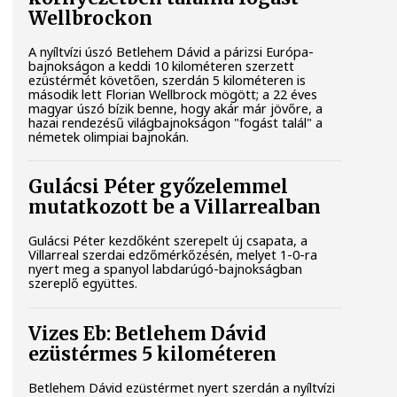
Wellbrockon
A nyíltvízi úszó Betlehem Dávid a párizsi Európa-
bajnokságon a keddi 10 kilométeren szerzett
ezüstérmét követően, szerdán 5 kilométeren is
második lett Florian Wellbrock mögött; a 22 éves
magyar úszó bízik benne, hogy akár már jövőre, a
hazai rendezésű világbajnokságon "fogást talál" a
németek olimpiai bajnokán.
Gulácsi Péter győzelemmel
mutatkozott be a Villarrealban
Gulácsi Péter kezdőként szerepelt új csapata, a
Villarreal szerdai edzőmérkőzésén, melyet 1-0-ra
nyert meg a spanyol labdarúgó-bajnokságban
szereplő együttes.
Vizes Eb: Betlehem Dávid
ezüstérmes 5 kilométeren
Betlehem Dávid ezüstérmet nyert szerdán a nyíltvízi