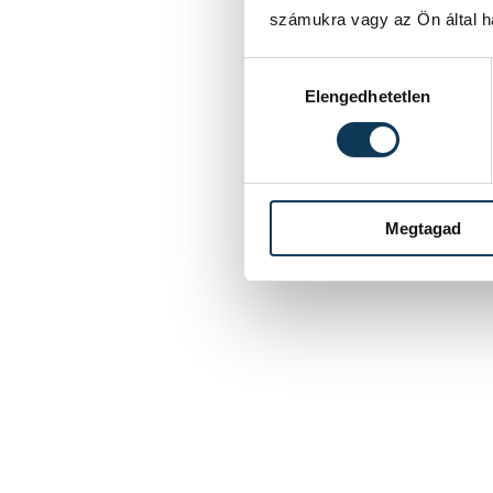
számukra vagy az Ön által ha
Hozzájárulás kiválasztása
Elengedhetetlen
Megtagad