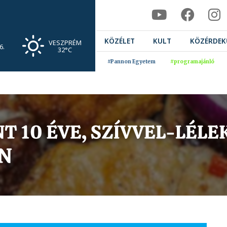
KÖZÉLET
KULT
KÖZÉRDEK
VESZPRÉM
6.
32°C
#Pannon Egyetem
#programajánló