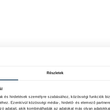
Részletek
ál
mak és hirdetések személyre szabásához, közösségi funkciók biz
hez. Ezenkívül közösségi média-, hirdető- és elemező partner
zó adatait, akik kombinálhatják az adatokat más olyan adatokka