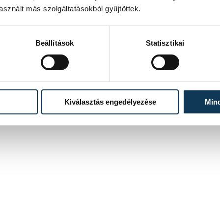
sznált más szolgáltatásokból gyűjtöttek.
Beállítások
Statisztikai
Kiválasztás engedélyezése
Min