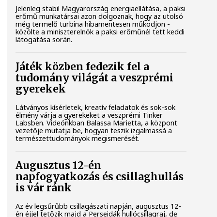
Jelenleg stabil Magyarország energiaellátása, a paksi
erőmű munkatársai azon dolgoznak, hogy az utolsó
még termelő turbina hibamentesen működjön -
közölte a miniszterelnök a paksi erőműnél tett keddi
látogatása során.
Játék közben fedezik fel a
tudomány világát a veszprémi
gyerekek
Látványos kísérletek, kreatív feladatok és sok-sok
élmény várja a gyerekeket a veszprémi Tinker
Labsben. Videónkban Balassa Marietta, a központ
vezetője mutatja be, hogyan teszik izgalmassá a
természettudományok megismerését.
Augusztus 12-én
napfogyatkozás és csillaghullás
is vár ránk
Az év legsűrűbb csillagászati napján, augusztus 12-
én éjjel tetőzik majd a Perseidák hullócsillagraj, de