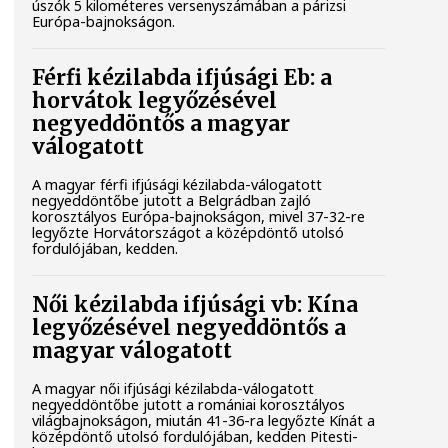
úszók 5 kilométeres versenyszámában a párizsi
Európa-bajnokságon.
Férfi kézilabda ifjúsági Eb: a
horvátok legyőzésével
negyeddöntős a magyar
válogatott
A magyar férfi ifjúsági kézilabda-válogatott
negyeddöntőbe jutott a Belgrádban zajló
korosztályos Európa-bajnokságon, mivel 37-32-re
legyőzte Horvátországot a középdöntő utolsó
fordulójában, kedden.
Női kézilabda ifjúsági vb: Kína
legyőzésével negyeddöntős a
magyar válogatott
A magyar női ifjúsági kézilabda-válogatott
negyeddöntőbe jutott a romániai korosztályos
világbajnokságon, miután 41-36-ra legyőzte Kínát a
középdöntő utolsó fordulójában, kedden Pitesti-