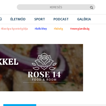
Ű
ÉLETMÓD
SPORT
PODCAST
GALÉRIA
#Európa Sportrégiója
#kék fény
#hőség
#energiaválság