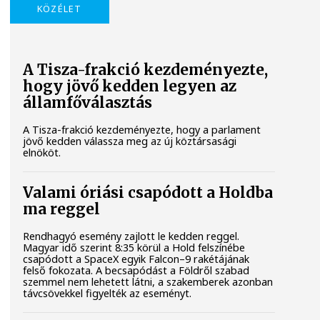
KÖZÉLET
A Tisza-frakció kezdeményezte,
hogy jövő kedden legyen az
államfőválasztás
A Tisza-frakció kezdeményezte, hogy a parlament
jövő kedden válassza meg az új köztársasági
elnököt.
Valami óriási csapódott a Holdba
ma reggel
Rendhagyó esemény zajlott le kedden reggel.
Magyar idő szerint 8:35 körül a Hold felszínébe
csapódott a SpaceX egyik Falcon–9 rakétájának
felső fokozata. A becsapódást a Földről szabad
szemmel nem lehetett látni, a szakemberek azonban
távcsövekkel figyelték az eseményt.