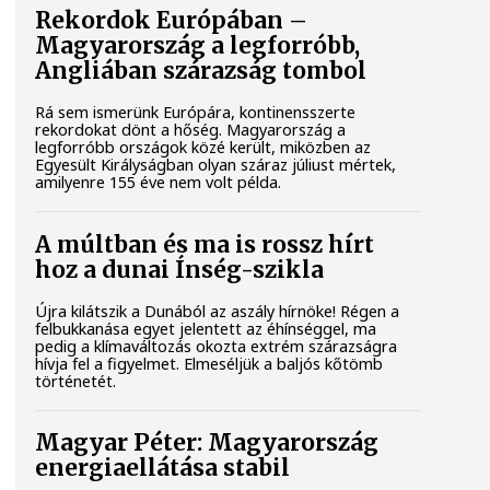
Rekordok Európában –
Magyarország a legforróbb,
Angliában szárazság tombol
Rá sem ismerünk Európára, kontinensszerte
rekordokat dönt a hőség. Magyarország a
legforróbb országok közé került, miközben az
Egyesült Királyságban olyan száraz júliust mértek,
amilyenre 155 éve nem volt példa.
A múltban és ma is rossz hírt
hoz a dunai Ínség-szikla
Újra kilátszik a Dunából az aszály hírnöke! Régen a
felbukkanása egyet jelentett az éhínséggel, ma
pedig a klímaváltozás okozta extrém szárazságra
hívja fel a figyelmet. Elmeséljük a baljós kőtömb
történetét.
Magyar Péter: Magyarország
energiaellátása stabil