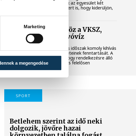
városi területet. Megkerestük az egyesület két
képviselőjét és a polgármestert is, hogy kiderüljön,
hol tart most az ügy.
Marketing
Folyamatosan öntöz a VKSZ,
mégsem fogy az ivóvíz
A tartós hőség és az aszályos időszak komoly kihívás
elé állítja Veszprém zöldfelületeinek fenntartását. A
városvezetés kiemelt célja, hogy rendelkezésre álló
vízkészletekkel takarékosan és felelősen
dennek a megengedése
gazdálkodjunk.
SPORT
Betlehem szerint az idő neki
dolgozik, jövőre hazai
környezetben találna fogást