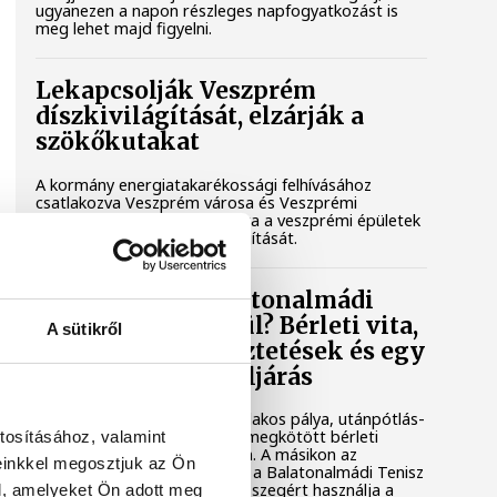
ugyanezen a napon részleges napfogyatkozást is
meg lehet majd figyelni.
Lekapcsolják Veszprém
díszkivilágítását, elzárják a
szökőkutakat
A kormány energiatakarékossági felhívásához
csatlakozva Veszprém városa és Veszprémi
Főegyházmegye is lekapcsolta a veszprémi épületek
és nevezetességek díszkivilágítását.
Mi történik a balatonalmádi
teniszpályák körül? Bérleti vita,
A sütikről
megszakadt egyeztetések és egy
tisztázatlan jogi eljárás
Évtizedes hagyomány, hat salakos pálya, utánpótlás-
nevelés és egy hosszú távra megkötött bérleti
tosításához, valamint
szerződés áll az egyik oldalon. A másikon az
einkkel megosztjuk az Ön
önkormányzat, amely szerint a Balatonalmádi Tenisz
Klub aránytalanul alacsony összegért használja a
l, amelyeket Ön adott meg