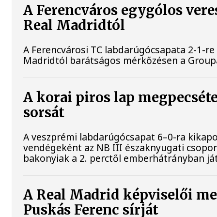
A Ferencváros egygólos vere
Real Madridtól
A Ferencvárosi TC labdarúgócsapata 2-1-re
Madridtól barátságos mérkőzésen a Grou
A korai piros lap megpecsét
sorsát
A veszprémi labdarúgócsapat 6–0-ra kikapo
vendégeként az NB III északnyugati csoport
bakonyiak a 2. perctől emberhátrányban já
A Real Madrid képviselői m
Puskás Ferenc sírját