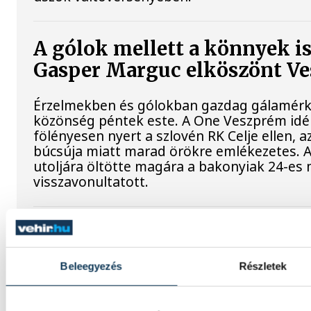
A gólok mellett a könnyek i
Gasper Marguc elköszönt V
Érzelmekben és gólokban gazdag gálamérkő
közönség péntek este. A One Veszprém idé
fölényesen nyert a szlovén RK Celje ellen,
búcsúja miatt marad örökre emlékezetes. 
utoljára öltötte magára a bakonyiak 24-es 
visszavonultatott.
Dr. Bartha Csaba: egyértelmű
Bajnokok Ligája négyes dön
Beleegyezés
Részletek
Huszonkét játékossal vág neki a 2026/27-
férfi kézilabdacsapata. A klub péntek délut