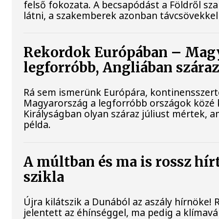
felső fokozata. A becsapódást a Földről s
látni, a szakemberek azonban távcsövekkel 
Rekordok Európában – Magy
legforróbb, Angliában szára
Rá sem ismerünk Európára, kontinensszert
Magyarország a legforróbb országok közé k
Királyságban olyan száraz júliust mértek, 
példa.
A múltban és ma is rossz hír
szikla
Újra kilátszik a Dunából az aszály hírnöke
jelentett az éhínséggel, ma pedig a klímav