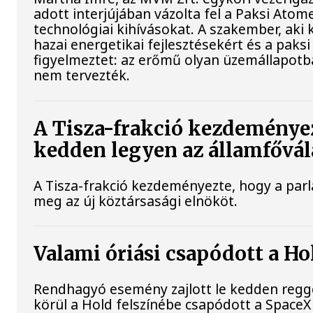
adott interjújában vázolta fel a Paksi Atom
technológiai kihívásokat. A szakember, aki 
hazai energetikai fejlesztésekért és a pak
figyelmeztet: az erőmű olyan üzemállapotb
nem tervezték.
A Tisza-frakció kezdeményez
kedden legyen az államfővál
A Tisza-frakció kezdeményezte, hogy a par
meg az új köztársasági elnököt.
Valami óriási csapódott a H
Rendhagyó esemény zajlott le kedden regge
körül a Hold felszínébe csapódott a SpaceX