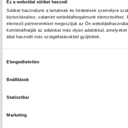
Ez a weboldal sütiket használ
sajtótájékoztatóján dr. Bartha Csaba vezéri
jubileumi idényben a hazai címek begyűjtés
Sütiket használunk a tartalmak és hirdetések személyre sz
négyes döntőjébe jutás is egyértelmű célki
biztosításához, valamint weboldalforgalmunk elemzéséhez. E
elemező partnereinkkel megosztjuk az Ön weboldalhasználat
kombinálhatják az adatokat más olyan adatokkal, amelyeke
Betlehem Dávid: szeretem, a
által használt más szolgáltatásokból gyűjtöttek.
Betlehem Dávid azt mondta, kiváló formába
Hozzájárulás kiválasztása
kulcsának pedig azt tartja, hogy szereti, ami
Elengedhetetlen
bronzérmes nyíltvízi úszó a magyar küldöt
pénteken a párizsi vizes Európa-bajnokság
kieséses versenyt.
Beállítások
Betlehem Dávid Európa-bajn
Statisztikai
kieséses versenyben!
Marketing
Betlehem Dávid aranyérmet nyert pénteken a