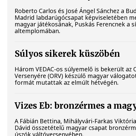
Roberto Carlos és José Ángel Sánchez a B
Madrid labdarúgócsapat képviseletében m
magyar játékosának, Puskás Ferencnek a sír
altemplomában.
Súlyos sikerek küszöbén
Három VEDAC-os súlyemelő is bekerült az
Versenyére (ORV) készülő magyar válogat
formát mutattak az elmúlt hétvégén.
Vizes Eb: bronzérmes a magya
A Fábián Bettina, Mihályvári-Farkas Viktóri
Dávid összetételű magyar csapat bronzérme
úszók váltóversenyében.