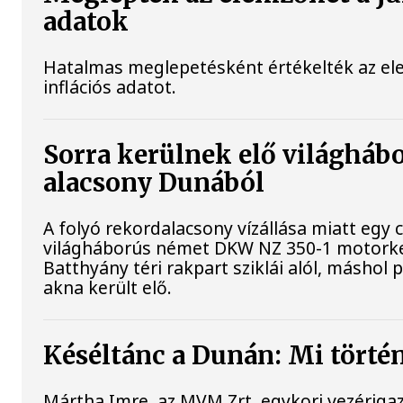
adatok
Hatalmas meglepetésként értékelték az elem
inflációs adatot.
Sorra kerülnek elő világhábo
alacsony Dunából
A folyó rekordalacsony vízállása miatt egy 
világháborús német DKW NZ 350-1 motorke
Batthyány téri rakpart sziklái alól, máshol 
akna került elő.
Késéltánc a Dunán: Mi történ
Mártha Imre, az MVM Zrt. egykori vezériga