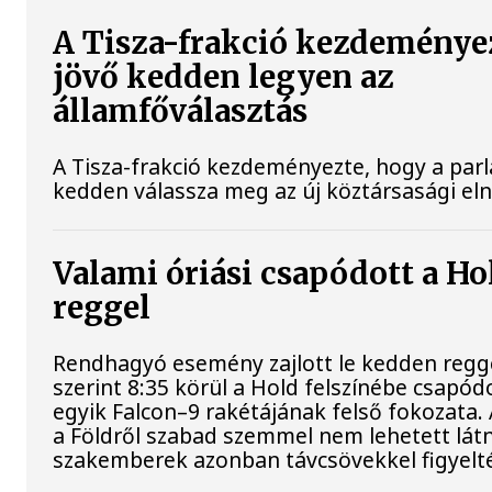
A Tisza-frakció kezdeménye
jövő kedden legyen az
államfőválasztás
A Tisza-frakció kezdeményezte, hogy a par
kedden válassza meg az új köztársasági el
Valami óriási csapódott a H
reggel
Rendhagyó esemény zajlott le kedden regg
szerint 8:35 körül a Hold felszínébe csapód
egyik Falcon–9 rakétájának felső fokozata.
a Földről szabad szemmel nem lehetett látn
szakemberek azonban távcsövekkel figyelt