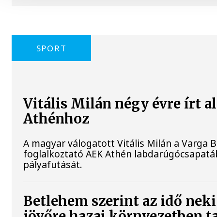
SPORT
Vitális Milán négy évre írt a
Athénhoz
A magyar válogatott Vitális Milán a Varga B
foglalkoztató AEK Athén labdarúgócsapatáb
pályafutását.
Betlehem szerint az idő neki
jövőre hazai környezetben t