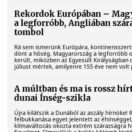
Rekordok Európában – Mag
a legforróbb, Angliában szár
tombol
Rá sem ismerünk Európára, kontinensszert
dönt a hőség. Magyarország a legforróbb 
került, miközben az Egyesült Királyságban 
júliust mértek, amilyenre 155 éve nem volt
A múltban és ma is rossz hír
dunai Ínség-szikla
Újra kilátszik a Dunából az aszály hírnöke!
felbukkanása egyet jelentett az éhínséggel
klímaváltozás okozta extrém szárazságra hív