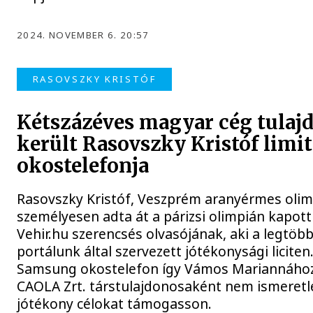
2024. NOVEMBER 6. 20:57
RASOVSZKY KRISTÓF
Kétszázéves magyar cég tulaj
került Rasovszky Kristóf limit
okostelefonja
Rasovszky Kristóf, Veszprém aranyérmes olim
személyesen adta át a párizsi olimpián kapott
Vehir.hu szerencsés olvasójának, aki a legtöbb
portálunk által szervezett jótékonysági liciten.
Samsung okostelefon így Vámos Mariannához 
CAOLA Zrt. társtulajdonosaként nem ismeretl
jótékony célokat támogasson.