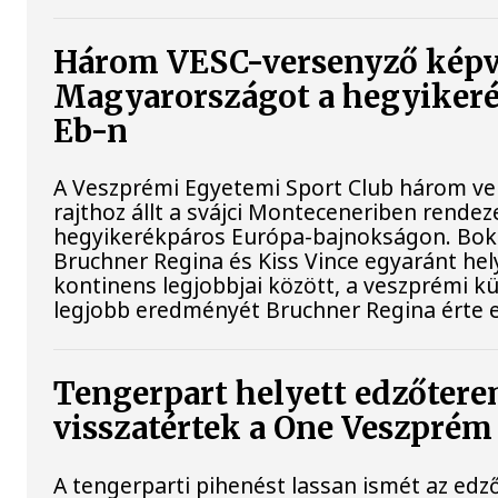
Három VESC-versenyző képv
Magyarországot a hegyiker
Eb-n
A Veszprémi Egyetemi Sport Club három ver
rajthoz állt a svájci Monteceneriben rendez
hegyikerékpáros Európa-bajnokságon. Bokr
Bruchner Regina és Kiss Vince egyaránt hely
kontinens legjobbjai között, a veszprémi k
legjobb eredményét Bruchner Regina érte e
Tengerpart helyett edzőtere
visszatértek a One Veszprém 
A tengerparti pihenést lassan ismét az edz