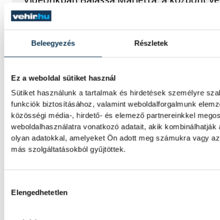
be, hogyan teszik izgalmassá a természe
megismerését.
Beleegyezés
Részletek
Augusztus 12-én napfogyatk
csillaghullás is vár ránk
Ez a weboldal sütiket használ
Sütiket használunk a tartalmak és hirdetések személyre sz
Az év legsűrűbb csillagászati napján, augusz
funkciók biztosításához, valamint weboldalforgalmunk elem
tetőzik majd a Perseidák hullócsillagraj, d
közösségi média-, hirdető- és elemező partnereinkkel mego
napon részleges napfogyatkozást is meg l
weboldalhasználatra vonatkozó adatait, akik kombinálhatják
figyelni.
olyan adatokkal, amelyeket Ön adott meg számukra vagy az 
más szolgáltatásokból gyűjtöttek.
Lekapcsolják Veszprém
díszkivilágítását, elzárják a
Hozzájárulás kiválasztása
Elengedhetetlen
szökőkutakat