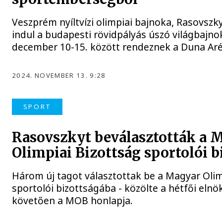
Veszprém nyíltvízi olimpiai bajnoka, Rasovszk
indul a budapesti rövidpályás úszó világbajn
december 10-15. között rendeznek a Duna Ar
2024. NOVEMBER 13. 9:28
SPORT
Rasovszkyt beválasztották a 
Olimpiai Bizottság sportolói b
Három új tagot választottak be a Magyar Olim
sportolói bizottságába - közölte a hétfői elnö
követően a MOB honlapja.