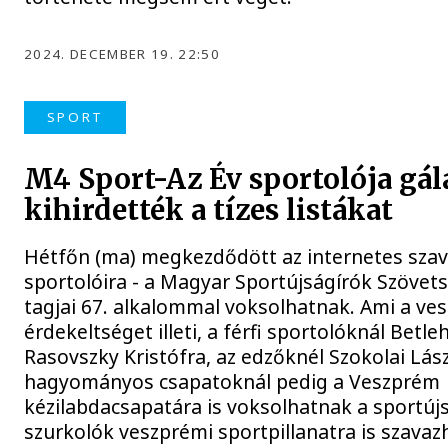
2024. DECEMBER 19. 22:50
SPORT
M4 Sport-Az Év sportolója gál
kihirdették a tízes listákat
Hétfőn (ma) megkezdődött az internetes szav
sportolóira - a Magyar Sportújságírók Szöve
tagjai 67. alkalommal voksolhatnak. Ami a ve
érdekeltséget illeti, a férfi sportolóknál Betl
Rasovszky Kristófra, az edzőknél Szokolai Lász
hagyományos csapatoknál pedig a Veszprém
kézilabdacsapatára is voksolhatnak a sportújs
szurkolók veszprémi sportpillanatra is szavaz