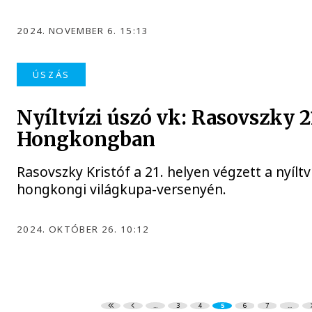
2024. NOVEMBER 6. 15:13
ÚSZÁS
Nyíltvízi úszó vk: Rasovszky 21
Hongkongban
Rasovszky Kristóf a 21. helyen végzett a nyíltv
hongkongi világkupa-versenyén.
2024. OKTÓBER 26. 10:12
...
3
4
5
6
7
...