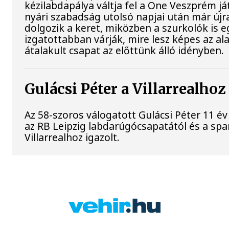
kézilabdapálya váltja fel a One Veszprém já
nyári szabadság utolsó napjai után már újr
dolgozik a keret, miközben a szurkolók is e
izgatottabban várják, mire lesz képes az a
átalakult csapat az előttünk álló idényben.
Gulácsi Péter a Villarrealhoz
Az 58-szoros válogatott Gulácsi Péter 11 év
az RB Leipzig labdarúgócsapatától és a spa
Villarrealhoz igazolt.