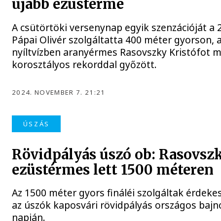
újabb ezüstérme
A csütörtöki versenynap egyik szenzációját a 
Pápai Olivér szolgáltatta 400 méter gyorson, 
nyíltvízben aranyérmes Rasovszky Kristófot 
korosztályos rekorddal győzött.
2024. NOVEMBER 7. 21:21
ÚSZÁS
Rövidpályás úszó ob: Rasovsz
ezüstérmes lett 1500 méteren
Az 1500 méter gyors fináléi szolgáltak érdek
az úszók kaposvári rövidpályás országos baj
napján.