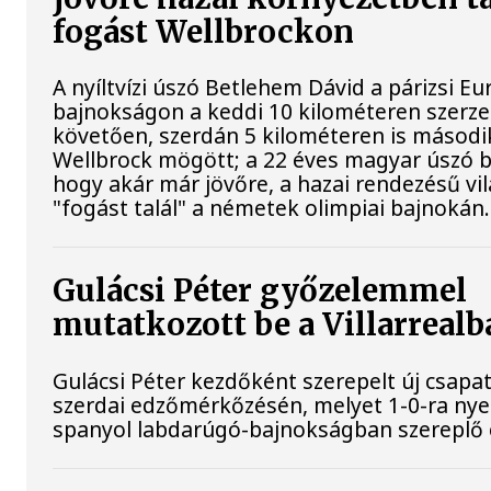
fogást Wellbrockon
A nyíltvízi úszó Betlehem Dávid a párizsi Eu
bajnokságon a keddi 10 kilométeren szerze
követően, szerdán 5 kilométeren is második
Wellbrock mögött; a 22 éves magyar úszó b
hogy akár már jövőre, a hazai rendezésű v
"fogást talál" a németek olimpiai bajnokán.
Gulácsi Péter győzelemmel
mutatkozott be a Villarrealb
Gulácsi Péter kezdőként szerepelt új csapata
szerdai edzőmérkőzésén, melyet 1-0-ra nye
spanyol labdarúgó-bajnokságban szereplő 