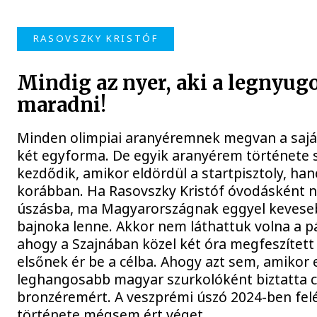
RASOVSZKY KRISTÓF
Mindig az nyer, aki a legnyug
maradni!
Minden olimpiai aranyéremnek megvan a saját
két egyforma. De egyik aranyérem története
kezdődik, amikor eldördül a startpisztoly, ha
korábban. Ha Rasovszky Kristóf óvodásként n
úszásba, ma Magyarországnak eggyel keveseb
bajnoka lenne. Akkor nem láthattuk volna a pá
ahogy a Szajnában közel két óra megfeszített
elsőnek ér be a célba. Ahogy azt sem, amikor 
leghangosabb magyar szurkolóként biztatta c
bronzéremért. A veszprémi úszó 2024-ben felé
története mégsem ért véget.