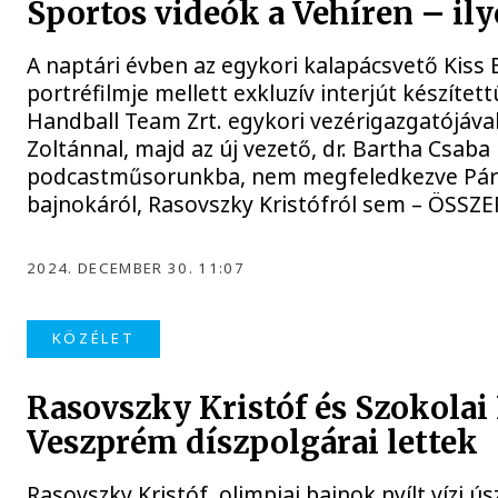
Sportos videók a Vehíren – ily
A naptári évben az egykori kalapácsvető Kiss 
portréfilmje mellett exkluzív interjút készíte
Handball Team Zrt. egykori vezérigazgatójával,
Zoltánnal, majd az új vezető, dr. Bartha Csaba 
podcastműsorunkba, nem megfeledkezve Pári
bajnokáról, Rasovszky Kristófról sem – ÖSSZ
2024. DECEMBER 30. 11:07
KÖZÉLET
Rasovszky Kristóf és Szokolai
Veszprém díszpolgárai lettek
Rasovszky Kristóf, olimpiai bajnok nyílt vízi ús