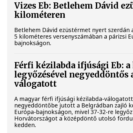
Vizes Eb: Betlehem Dávid ez
kilométeren
Betlehem Dávid ezüstérmet nyert szerdán a 
5 kilométeres versenyszámában a párizsi E
bajnokságon.
Férfi kézilabda ifjúsági Eb: 
legyőzésével negyeddöntős 
válogatott
A magyar férfi ifjúsági kézilabda-válogatot
negyeddöntőbe jutott a Belgrádban zajló k
Európa-bajnokságon, mivel 37-32-re legyőz
Horvátországot a középdöntő utolsó fordu
kedden.