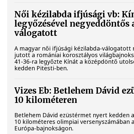
Női kézilabda ifjúsági vb: Kí
legyőzésével negyeddöntős 
válogatott
A magyar női ifjúsági kézilabda-válogatot
jutott a romániai korosztályos világbajnok
41-36-ra legyőzte Kínát a középdöntő utols
kedden Pitesti-ben.
Vizes Eb: Betlehem Dávid ez
10 kilométeren
Betlehem Dávid ezüstérmet nyert kedden a 
10 kilométeres olimpiai versenyszámában a
Európa-bajnokságon.