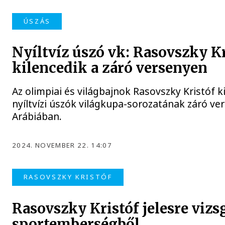
ÚSZÁS
Nyíltvíz úszó vk: Rasovszky Kr
kilencedik a záró versenyen
Az olimpiai és világbajnok Rasovszky Kristóf ki
nyíltvízi úszók világkupa-sorozatának záró ve
Arábiában.
2024. NOVEMBER 22. 14:07
RASOVSZKY KRISTÓF
Rasovszky Kristóf jelesre vizs
sportemberségből