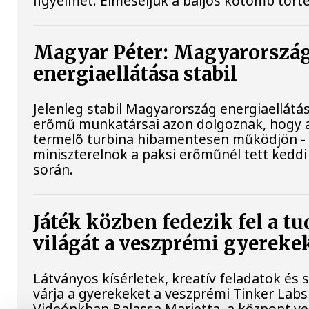
figyelmet. Elmeséljük a baljós kőtömb tört
Magyar Péter: Magyarorszá
energiaellátása stabil
Jelenleg stabil Magyarország energiaellátás
erőmű munkatársai azon dolgoznak, hogy 
termelő turbina hibamentesen működjön - 
miniszterelnök a paksi erőműnél tett keddi
során.
Játék közben fedezik fel a 
világát a veszprémi gyereke
Látványos kísérletek, kreatív feladatok és
várja a gyerekeket a veszprémi Tinker Lab
Videónkban Balassa Marietta, a központ ve