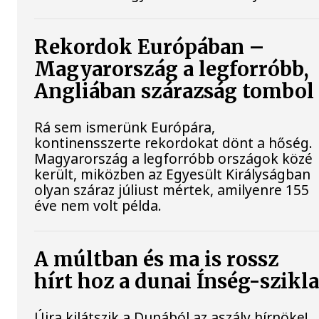
Rekordok Európában –
Magyarország a legforróbb,
Angliában szárazság tombol
Rá sem ismerünk Európára,
kontinensszerte rekordokat dönt a hőség.
Magyarország a legforróbb országok közé
került, miközben az Egyesült Királyságban
olyan száraz júliust mértek, amilyenre 155
éve nem volt példa.
A múltban és ma is rossz
hírt hoz a dunai Ínség-szikl
Újra kilátszik a Dunából az aszály hírnöke!