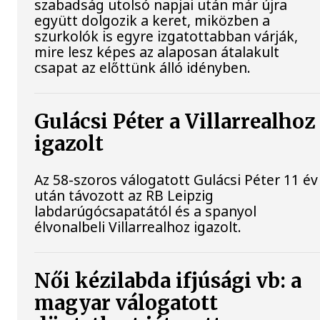
szabadság utolsó napjai után már újra
együtt dolgozik a keret, miközben a
szurkolók is egyre izgatottabban várják,
mire lesz képes az alaposan átalakult
csapat az előttünk álló idényben.
Gulácsi Péter a Villarrealhoz
igazolt
Az 58-szoros válogatott Gulácsi Péter 11 év
után távozott az RB Leipzig
labdarúgócsapatától és a spanyol
élvonalbeli Villarrealhoz igazolt.
Női kézilabda ifjúsági vb: a
magyar válogatott