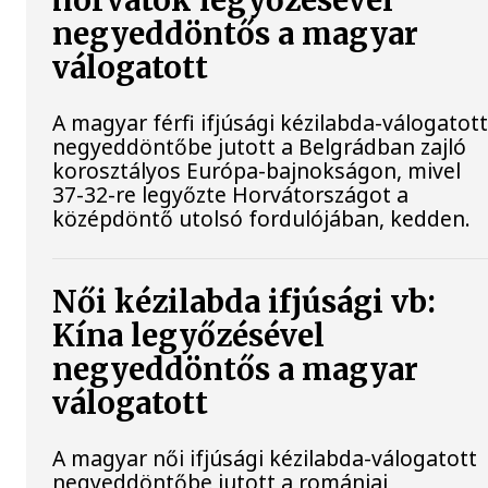
horvátok legyőzésével
negyeddöntős a magyar
válogatott
A magyar férfi ifjúsági kézilabda-válogatot
negyeddöntőbe jutott a Belgrádban zajló
korosztályos Európa-bajnokságon, mivel
37-32-re legyőzte Horvátországot a
középdöntő utolsó fordulójában, kedden.
Női kézilabda ifjúsági vb:
Kína legyőzésével
negyeddöntős a magyar
válogatott
A magyar női ifjúsági kézilabda-válogatott
negyeddöntőbe jutott a romániai