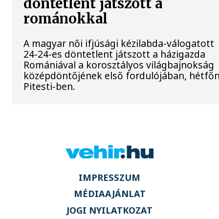
döntetlent játszott a
románokkal
A magyar női ifjúsági kézilabda-válogatott
24-24-es döntetlent játszott a házigazda
Romániával a korosztályos világbajnokság
középdöntőjének első fordulójában, hétfő
Pitesti-ben.
IMPRESSZUM
MÉDIAAJÁNLAT
JOGI NYILATKOZAT