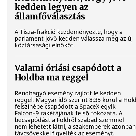
kedden legyen az
államfőválasztás
A Tisza-frakció kezdeményezte, hogy a
parlament jövő kedden válassza meg az új
köztársasági elnököt.
Valami óriási csapódott a
Holdba ma reggel
Rendhagyó esemény zajlott le kedden
reggel. Magyar idő szerint 8:35 körül a Hol
felszínébe csapódott a SpaceX egyik
Falcon–9 rakétájának felső fokozata. A
becsapódást a Földről szabad szemmel
nem lehetett látni, a szakemberek azonban
távcsövekkel figyelték az eseményt.