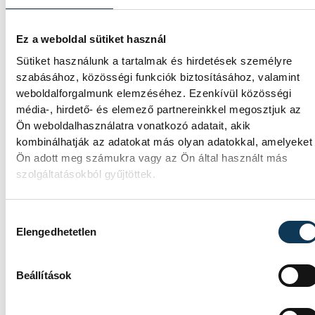
Folyamatosan öntöz a VKSZ,
mégsem fogy az ivóvíz
Ez a weboldal sütiket használ
Sütiket használunk a tartalmak és hirdetések személyre
A tartós hőség és az aszályos időszak
szabásához, közösségi funkciók biztosításához, valamint
komoly kihívás elé állítja Veszprém
zöldfelületeinek fenntartását. A
weboldalforgalmunk elemzéséhez. Ezenkívül közösségi
városvezetés kiemelt célja, hogy
média-, hirdető- és elemező partnereinkkel megosztjuk az
rendelkezésre álló vízkészletekkel
Ön weboldalhasználatra vonatkozó adatait, akik
takarékosan és felelősen gazdálkodjunk.
kombinálhatják az adatokat más olyan adatokkal, amelyeket
Ön adott meg számukra vagy az Ön által használt más
szolgáltatásokból gyűjtöttek.
Hozzájárulás kiválasztása
SPORT
Elengedhetetlen
Beállítások
Betlehem szerint az idő neki