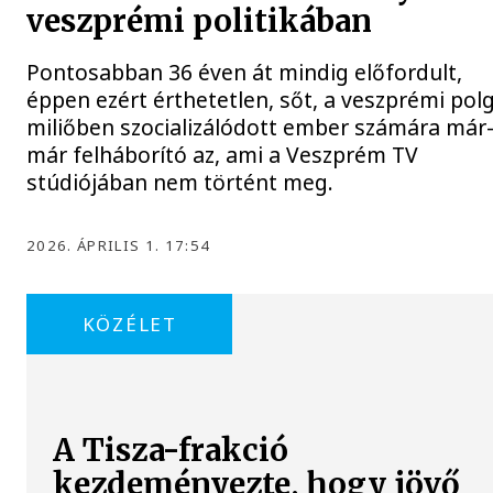
veszprémi politikában
Pontosabban 36 éven át mindig előfordult,
éppen ezért érthetetlen, sőt, a veszprémi polg
miliőben szocializálódott ember számára már
már felháborító az, ami a Veszprém TV
stúdiójában nem történt meg.
2026. ÁPRILIS 1. 17:54
KÖZÉLET
A Tisza-frakció
kezdeményezte, hogy jövő