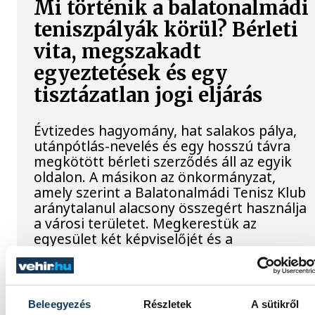
Mi történik a balatonalmádi
teniszpályák körül? Bérleti
vita, megszakadt
egyeztetések és egy
tisztázatlan jogi eljárás
Évtizedes hagyomány, hat salakos pálya,
utánpótlás-nevelés és egy hosszú távra
megkötött bérleti szerződés áll az egyik
oldalon. A másikon az önkormányzat,
amely szerint a Balatonalmádi Tenisz Klub
aránytalanul alacsony összegért használja
a városi területet. Megkerestük az
egyesület két képviselőjét és a
polgármestert is, hogy kiderüljön, hol tart
most az ügy.
Beleegyezés
Részletek
A sütikről