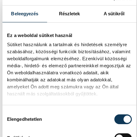
Estétől még egy turbina
Beleegyezés
Részletek
A sütikről
termel Pakson
Ez a weboldal sütiket használ
Magyar Péter miniszterelnök
bejelentette, hogy a Duna vízállása
Sütiket használunk a tartalmak és hirdetések személyre
tovább emelkedett, így a második blokk
szabásához, közösségi funkciók biztosításához, valamint
hármas turbináját hétfő este
weboldalforgalmunk elemzéséhez. Ezenkívül közösségi
visszakapcsolják.
média-, hirdető- és elemező partnereinkkel megosztjuk az
Ön weboldalhasználatra vonatkozó adatait, akik
kombinálhatják az adatokat más olyan adatokkal,
Megszelídítették a
amelyeket Ön adott meg számukra vagy az Ön által
használt más szolgáltatásokból gyűjtöttek.
sárkányokat
A dobok ritmusára evező csapatok
Hozzájárulás kiválasztása
népesítették be szombaton a Tagore
Elengedhetetlen
sétány előtti partszakaszt. Az Európa
Sportrégiója 2026 programsorozat