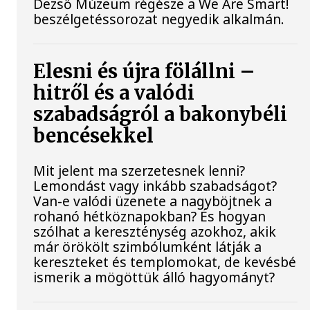
Dezső Múzeum régésze a We Are Smart!
beszélgetéssorozat negyedik alkalmán.
Elesni és újra fölállni –
hitről és a valódi
szabadságról a bakonybéli
bencésekkel
Mit jelent ma szerzetesnek lenni?
Lemondást vagy inkább szabadságot?
Van-e valódi üzenete a nagyböjtnek a
rohanó hétköznapokban? És hogyan
szólhat a kereszténység azokhoz, akik
már örökölt szimbólumként látják a
kereszteket és templomokat, de kevésbé
ismerik a mögöttük álló hagyományt?