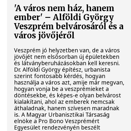
'A város nem ház, hanem
ember' – Alföldi György
Veszprém belvárosáról és a
város jövőjéről
Veszprém jó helyzetben van, de a város
jövőjét nem elsősorban új épületekben
és látványberuházásokban kell keresni.
Dr. Alföldi György építész, urbanista
szerint fontosabb kérdés, hogyan
használja a város azt, amije már megvan,
hogyan vonja be a veszprémieket a
döntésekbe, és képes-e olyan belvárost
kialakítani, ahol az emberek nemcsak
áthaladnak, hanem szívesen maradnak
is. A Magyar Urbanisztikai Társaság
elnöke a Pro Bono Veszprémért
Egyesület rendezvényén beszélt