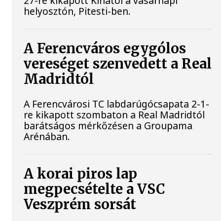
27-re kikapott Kínától a vasárnapi
helyosztón, Pitesti-ben.
A Ferencváros egygólos
vereséget szenvedett a Real
Madridtól
A Ferencvárosi TC labdarúgócsapata 2-1-
re kikapott szombaton a Real Madridtól
barátságos mérkőzésen a Groupama
Arénában.
A korai piros lap
megpecsételte a VSC
Veszprém sorsát