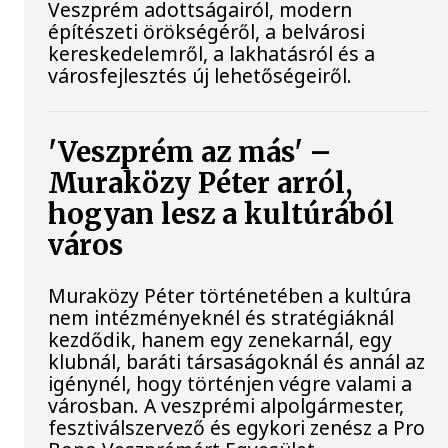
Veszprém adottságairól, modern
építészeti örökségéről, a belvárosi
kereskedelemről, a lakhatásról és a
városfejlesztés új lehetőségeiről.
'Veszprém az más' –
Muraközy Péter arról,
hogyan lesz a kultúrából
város
Muraközy Péter történetében a kultúra
nem intézményeknél és stratégiáknál
kezdődik, hanem egy zenekarnál, egy
klubnál, baráti társaságoknál és annál az
igénynél, hogy történjen végre valami a
városban. A veszprémi alpolgármester,
fesztiválszervező és egykori zenész a Pro