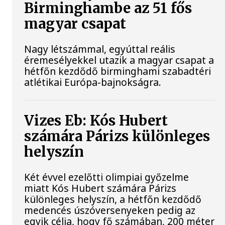
Birminghambe az 51 fős
magyar csapat
Nagy létszámmal, egyúttal reális
éremesélyekkel utazik a magyar csapat a
hétfőn kezdődő birminghami szabadtéri
atlétikai Európa-bajnokságra.
Vizes Eb: Kós Hubert
számára Párizs különleges
helyszín
Két évvel ezelőtti olimpiai győzelme
miatt Kós Hubert számára Párizs
különleges helyszín, a hétfőn kezdődő
medencés úszóversenyeken pedig az
egyik célja, hogy fő számában, 200 méter