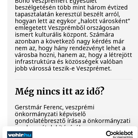
Bono Veszprémért Egyesület
beszélgetésén több mint három évtized
tapasztalatán keresztül beszélt arról,
hogyan lett az egykor „halott városként”
emlegetett Veszprémből országosan
ismert kulturális központ. Számára
azonban a következő nagy kérdés már
nem az, hogy hány rendezvényt lehet a
városba hozni, hanem az, hogy a létrejött
infrastruktúra és közösségek valóban
jobb várossá teszik-e Veszprémet.
Még nincs itt az idő?
Gerstmár Ferenc, veszprémi
önkormányzati képviselő
gondolatébresztő írása a önkormányzati
rendszer átalakításáról.