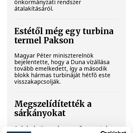
önkormányzati rendszer
átalakításáról.
Estétől még egy turbina
termel Pakson
Magyar Péter miniszterelnök
bejelentette, hogy a Duna vízállása
tovább emelkedett, így a második
blokk hármas turbináját hétfő este
visszakapcsolják.
Megszelídítették a
sárkányokat
A dobok ritmusára evező csapatok