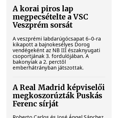
A korai piros lap
megpecsételte a VSC
Veszprém sorsát
A veszprémi labdarúgócsapat 6–0-ra
kikapott a bajnokesélyes Dorog
vendégeként az NB III északnyugati
csoportjának 3. fordulójában. A
bakonyiak a 2. perctől
emberhátrányban játszottak.
A Real Madrid képviselői
megkoszorúzták Puskás
Ferenc sírját
Roberto Carlos és José Ángel Sánchez