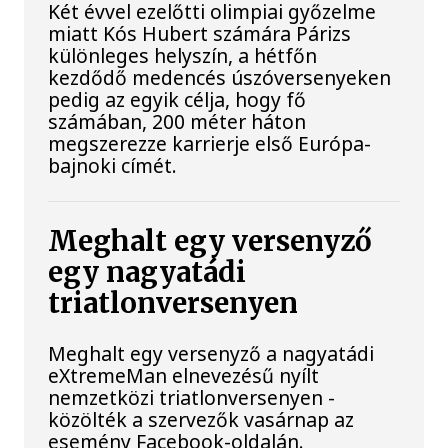
Két évvel ezelőtti olimpiai győzelme
miatt Kós Hubert számára Párizs
különleges helyszín, a hétfőn
kezdődő medencés úszóversenyeken
pedig az egyik célja, hogy fő
számában, 200 méter háton
megszerezze karrierje első Európa-
bajnoki címét.
Meghalt egy versenyző
egy nagyatádi
triatlonversenyen
Meghalt egy versenyző a nagyatádi
eXtremeMan elnevezésű nyílt
nemzetközi triatlonversenyen -
közölték a szervezők vasárnap az
esemény Facebook-oldalán.