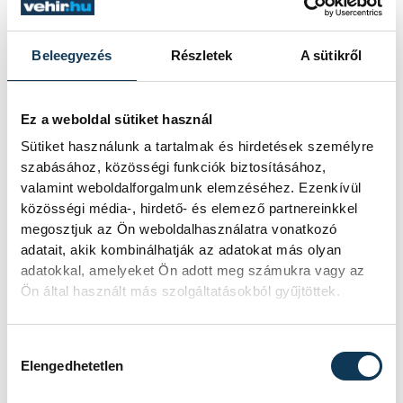
népesítették be szombaton a Tagore
sétány előtti partszakaszt. Az Európa
Sportrégiója 2026 programsorozat
Beleegyezés
Részletek
A sütikről
részeként megrendezett Sárkányhajó
Kupán civil, céges, sportegyesületi és
belügyi egységek csaptak össze a
Ez a weboldal sütiket használ
vízen.
Sütiket használunk a tartalmak és hirdetések személyre
szabásához, közösségi funkciók biztosításához,
Baka Andrást jelöli
valamint weboldalforgalmunk elemzéséhez. Ezenkívül
közösségi média-, hirdető- és elemező partnereinkkel
államfőnek a Tisza
megosztjuk az Ön weboldalhasználatra vonatkozó
parlamenti frakciója
adatait, akik kombinálhatják az adatokat más olyan
adatokkal, amelyeket Ön adott meg számukra vagy az
Baka Andrást, a Legfelsőbb Bíróság
Ön által használt más szolgáltatásokból gyűjtöttek.
korábbi elnökét jelöli köztársasági
elnöknek a Tisza párt parlamenti
Hozzájárulás kiválasztása
frakciója.
Elengedhetetlen