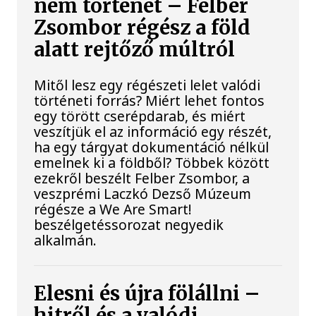
nem történet – Felber
Zsombor régész a föld
alatt rejtőző múltról
Mitől lesz egy régészeti lelet valódi
történeti forrás? Miért lehet fontos
egy törött cserépdarab, és miért
veszítjük el az információ egy részét,
ha egy tárgyat dokumentáció nélkül
emelnek ki a földből? Többek között
ezekről beszélt Felber Zsombor, a
veszprémi Laczkó Dezső Múzeum
régésze a We Are Smart!
beszélgetéssorozat negyedik
alkalmán.
Elesni és újra fölállni –
hitről és a valódi