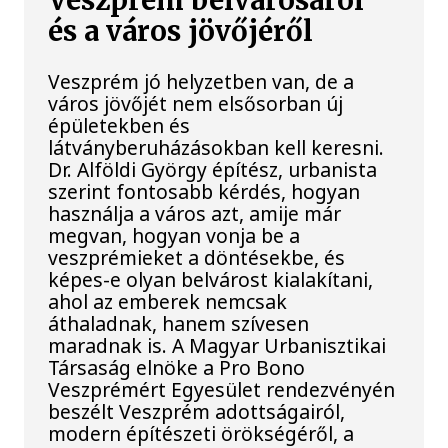
Veszprém belvárosáról
és a város jövőjéről
Veszprém jó helyzetben van, de a
város jövőjét nem elsősorban új
épületekben és
látványberuházásokban kell keresni.
Dr. Alföldi György építész, urbanista
szerint fontosabb kérdés, hogyan
használja a város azt, amije már
megvan, hogyan vonja be a
veszprémieket a döntésekbe, és
képes-e olyan belvárost kialakítani,
ahol az emberek nemcsak
áthaladnak, hanem szívesen
maradnak is. A Magyar Urbanisztikai
Társaság elnöke a Pro Bono
Veszprémért Egyesület rendezvényén
beszélt Veszprém adottságairól,
modern építészeti örökségéről, a