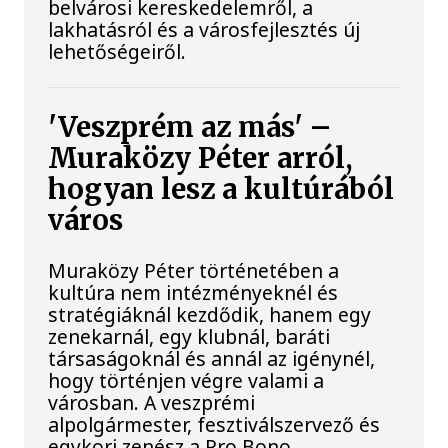
belvárosi kereskedelemről, a
lakhatásról és a városfejlesztés új
lehetőségeiről.
'Veszprém az más' –
Muraközy Péter arról,
hogyan lesz a kultúrából
város
Muraközy Péter történetében a
kultúra nem intézményeknél és
stratégiáknál kezdődik, hanem egy
zenekarnál, egy klubnál, baráti
társaságoknál és annál az igénynél,
hogy történjen végre valami a
városban. A veszprémi
alpolgármester, fesztiválszervező és
egykori zenész a Pro Bono