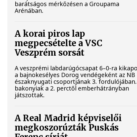
barátságos mérkőzésen a Groupama
Arénában.
A korai piros lap
megpecsételte a VSC
Veszprém sorsát
A veszprémi labdarúgócsapat 6–0-ra kikapo
a bajnokesélyes Dorog vendégeként az NB 
északnyugati csoportjának 3. fordulójában.
bakonyiak a 2. perctől emberhátrányban
játszottak.
A Real Madrid képviselői
megkoszorúzták Puskás