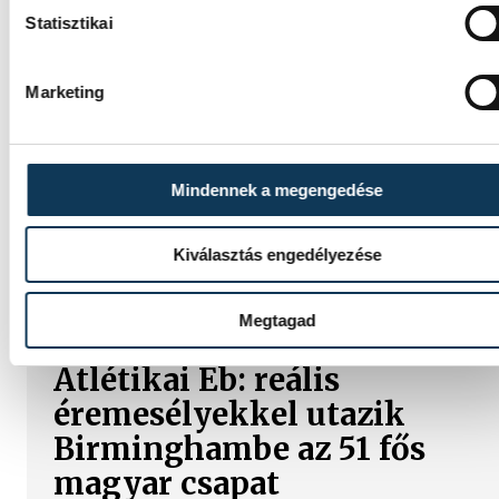
Statisztikai
Férfi kézilabda ifjúsági Eb:
Marketing
hatodik lett a magyar
válogatott
Mindennek a megengedése
A magyar férfi ifjúsági kézilabda-válogatot
hatodik lett a belgrádi korosztályos Európa
Kiválasztás engedélyezése
bajnokságon, mivel 35-31-re kikapott
Izlandtól a vasárnapi helyosztón.
Megtagad
Atlétikai Eb: reális
éremesélyekkel utazik
Birminghambe az 51 fős
magyar csapat