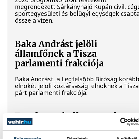
megrendezett Sárkányhajó Kupán civil, cég
sportegyesületi és belügyi egységek csapt
össze a vízen.
Baka Andrást jelöli
államfőnek a Tisza
parlamenti frakciója
Baka Andrást, a Legfelsőbb Bíróság korább
elnökét jelöli köztársasági elnöknek a Tisza
párt parlamenti frakciója.
Egy furcsa halkonzerv lett a
Év Strandétele - mutatjuk!
Beleegyezés
Részletek
A sütikről