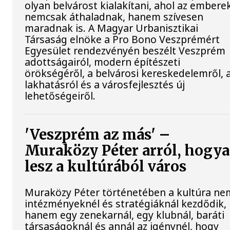
olyan belvárost kialakítani, ahol az embere
nemcsak áthaladnak, hanem szívesen
maradnak is. A Magyar Urbanisztikai
Társaság elnöke a Pro Bono Veszprémért
Egyesület rendezvényén beszélt Veszprém
adottságairól, modern építészeti
örökségéről, a belvárosi kereskedelemről, 
lakhatásról és a városfejlesztés új
lehetőségeiről.
'Veszprém az más' –
Muraközy Péter arról, hogy
lesz a kultúrából város
Muraközy Péter történetében a kultúra ne
intézményeknél és stratégiáknál kezdődik,
hanem egy zenekarnál, egy klubnál, baráti
társaságoknál és annál az igénynél, hogy