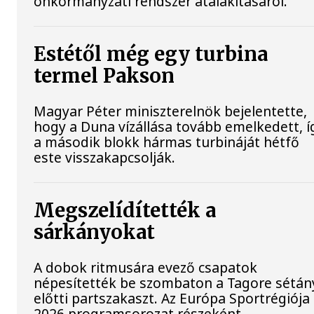
önkormányzati rendszer átalakításáról.
Estétől még egy turbina
termel Pakson
Magyar Péter miniszterelnök bejelentette,
hogy a Duna vízállása tovább emelkedett, í
a második blokk hármas turbináját hétfő
este visszakapcsolják.
Megszelídítették a
sárkányokat
A dobok ritmusára evező csapatok
népesítették be szombaton a Tagore sétán
előtti partszakaszt. Az Európa Sportrégiója
2026 programsorozat részeként