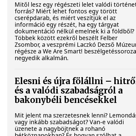
Mitől lesz egy régészeti lelet valódi történe
forrás? Miért lehet fontos egy törött
cserépdarab, és miért veszítjük el az
információ egy részét, ha egy tárgyat
dokumentáció nélkül emelnek ki a földből?
Többek között ezekről beszélt Felber
Zsombor, a veszprémi Laczkó Dezső Múze
régésze a We Are Smart! beszélgetéssoroza
negyedik alkalmán.
Elesni és újra fölállni – hitrő
és a valódi szabadságról a
bakonybéli bencésekkel
Mit jelent ma szerzetesnek lenni? Lemondá
vagy inkább szabadságot? Van-e valódi
üzenete a nagyböjtnek a rohanó
hétköznapokban? És hogyan szólhat a