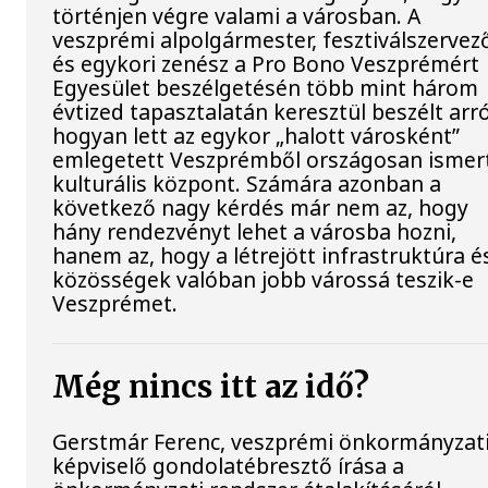
történjen végre valami a városban. A
veszprémi alpolgármester, fesztiválszervez
és egykori zenész a Pro Bono Veszprémért
Egyesület beszélgetésén több mint három
évtized tapasztalatán keresztül beszélt arró
hogyan lett az egykor „halott városként”
emlegetett Veszprémből országosan ismer
kulturális központ. Számára azonban a
következő nagy kérdés már nem az, hogy
hány rendezvényt lehet a városba hozni,
hanem az, hogy a létrejött infrastruktúra é
közösségek valóban jobb várossá teszik-e
Veszprémet.
Még nincs itt az idő?
Gerstmár Ferenc, veszprémi önkormányzat
képviselő gondolatébresztő írása a