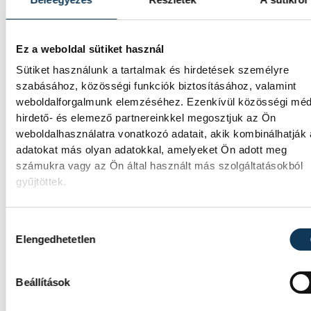
A Balatoni Kör idén tizenkettedik alkalomm
hirdette meg az év strandétele versenyt,
amelyre minden eddiginél több, 22
vendéglátóhely 44 étellel indult. Egy fonyód
Ez a weboldal sütiket használ
hely nyert...
Sütiket használunk a tartalmak és hirdetések személyre
szabásához, közösségi funkciók biztosításához, valamint
weboldalforgalmunk elemzéséhez. Ezenkívül közösségi méd
Meglepték az elemzőket a
hirdető- és elemező partnereinkkel megosztjuk az Ön
weboldalhasználatra vonatkozó adatait, akik kombinálhatják
júliusi inflációs adatok
adatokat más olyan adatokkal, amelyeket Ön adott meg
számukra vagy az Ön által használt más szolgáltatásokból
Hatalmas meglepetésként értékelték az
gyűjtöttek.
elemzők a júliusi, 1,2 százalékos inflációs
adatot.
Hozzájárulás kiválasztása
Elengedhetetlen
Beállítások
SPORT