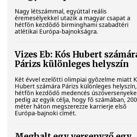
Nagy létszámmal, egyúttal reális
éremesélyekkel utazik a magyar csapat a
hétfőn kezdődő birminghami szabadtéri
atlétikai Európa-bajnokságra.
Vizes Eb: Kós Hubert számár
Párizs különleges helyszín
Két évvel ezelőtti olimpiai győzelme miatt 
Hubert számára Párizs különleges helyszín,
hétfőn kezdődő medencés úszóversenyek
pedig az egyik célja, hogy fő számában, 20
méter háton megszerezze karrierje első
Európa-bajnoki címét.
Meghalt egy versenyző egy