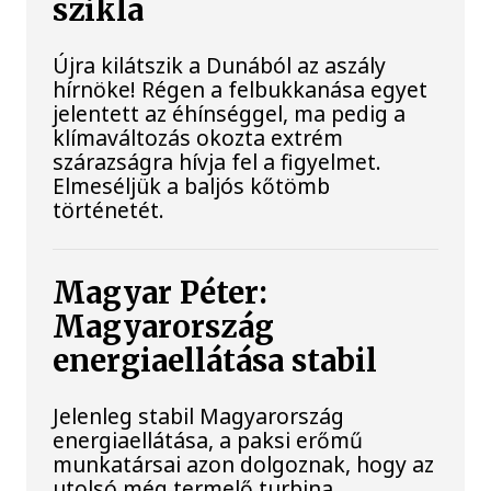
szikla
Újra kilátszik a Dunából az aszály
hírnöke! Régen a felbukkanása egyet
jelentett az éhínséggel, ma pedig a
klímaváltozás okozta extrém
szárazságra hívja fel a figyelmet.
Elmeséljük a baljós kőtömb
történetét.
Magyar Péter:
Magyarország
energiaellátása stabil
Jelenleg stabil Magyarország
energiaellátása, a paksi erőmű
munkatársai azon dolgoznak, hogy az
utolsó még termelő turbina