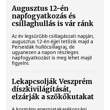
Augusztus 12-én
napfogyatkozás és
csillaghullás is vár ránk
Az év legsűrűbb csillagászati napján,
augusztus 12-én éjjel tetőzik majd a
Perseidák hullócsillagraj, de
ugyanezen a napon részleges
napfogyatkozást is meg lehet majd
figyelni.
Lekapcsolják Veszprém
díszkivilágítását,
elzárják a szökőkutakat
A kormány energiatakarékossági