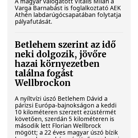
A magyar válogatott Vitális Milán a
Varga Barnabást is foglalkoztató AEK
Athén labdarúgócsapatában folytatja
pályafutását.
Betlehem szerint az idő
neki dolgozik, jövőre
hazai környezetben
találna fogást
Wellbrockon
A nyíltvízi úszó Betlehem Dávid a
párizsi Európa-bajnokságon a keddi
10 kilométeren szerzett ezüstérmét
követően, szerdán 5 kilométeren is
második lett Florian Wellbrock
mögött; a 22 éves magyar úszó bízik