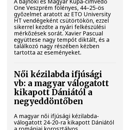
A bajnoki és Magyar Kupa-címvédő
One Veszprém fölényes, 44–25-ös
győzelmet aratott az ETO University
HT vendégeként csütörtökön, ezzel
sikerrel kezdte a nyári felkészülési
mérkőzések sorát. Xavier Pascual
együttese nagy tempót diktált, és a
találkozó nagy részében kézben
tartotta az eseményeket.
Női kézilabda ifjúsági
vb: a magyar válogatott
kikapott Dániától a
negyeddöntőben
A magyar női ifjúsági kézilabda-
válogatott 24-20-ra kikapott Dániától
a romániai korosztályos