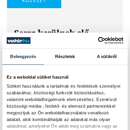
KÖZÉLET
Sorra kerülnek elő
világháborús leletek az
alacsony Dunából
Beleegyezés
Részletek
A sütikről
A folyó rekordalacsony vízállása miatt
egy csaknem komplett, II.
Ez a weboldal sütiket használ
világháborús német DKW NZ 350-1
motorkerékpárbukkant elő a
Sütiket használunk a tartalmak és hirdetések személyre
Batthyány téri rakpart sziklái alól,
szabásához, közösségi funkciók biztosításához,
máshol pedig egy közel féltonnás brit
valamint weboldalforgalmunk elemzéséhez. Ezenkívül
akna került elő.
közösségi média-, hirdető- és elemező partnereinkkel
megosztjuk az Ön weboldalhasználatra vonatkozó
adatait, akik kombinálhatják az adatokat más olyan
Késéltánc a Dunán: Mi
adatokkal, amelyeket Ön adott meg számukra vagy az