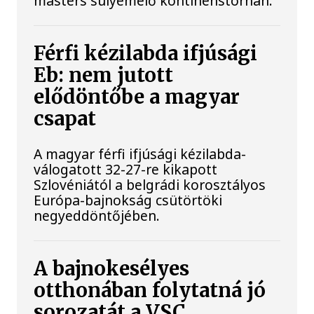
masters súlyemelő kontinenstornán.
Férfi kézilabda ifjúsági
Eb: nem jutott
elődöntőbe a magyar
csapat
A magyar férfi ifjúsági kézilabda-
válogatott 32-27-re kikapott
Szlovéniától a belgrádi korosztályos
Európa-bajnokság csütörtöki
negyeddöntőjében.
A bajnokesélyes
otthonában folytatná jó
sorozatát a VSC