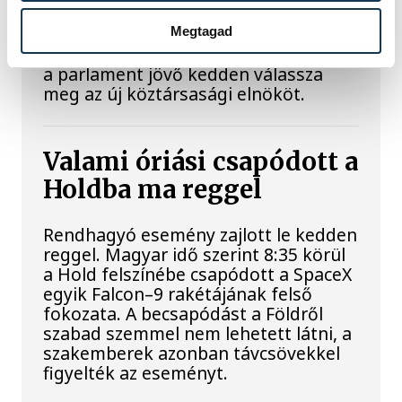
államfőválasztás
Megtagad
A Tisza-frakció kezdeményezte, hogy
a parlament jövő kedden válassza
meg az új köztársasági elnököt.
Valami óriási csapódott a
Holdba ma reggel
Rendhagyó esemény zajlott le kedden
reggel. Magyar idő szerint 8:35 körül
a Hold felszínébe csapódott a SpaceX
egyik Falcon–9 rakétájának felső
fokozata. A becsapódást a Földről
szabad szemmel nem lehetett látni, a
szakemberek azonban távcsövekkel
figyelték az eseményt.