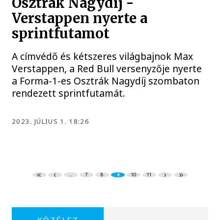
Osztrák Nagydíj -
Verstappen nyerte a
sprintfutamot
A címvédő és kétszeres világbajnok Max
Verstappen, a Red Bull versenyzője nyerte
a Forma-1-es Osztrák Nagydíj szombaton
rendezett sprintfutamát.
2023. JÚLIUS 1. 18:26
...
7
8
9
10
11