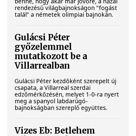
benne, hogy akár már jövőre, a hazai
rendezésű világbajnokságon "fogást
talál" a németek olimpiai bajnokán.
Gulácsi Péter
győzelemmel
mutatkozott be a
Villarrealban
Gulácsi Péter kezdőként szerepelt új
csapata, a Villarreal szerdai
edzőmérkőzésén, melyet 1-0-ra nyert
meg a spanyol labdarúgó-
bajnokságban szereplő együttes.
Vizes Eb: Betlehem