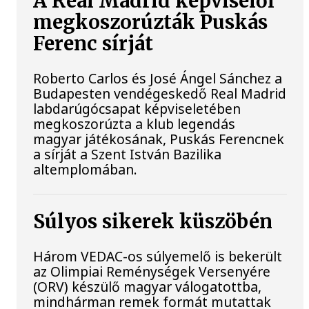
A Real Madrid képviselői
megkoszorúzták Puskás
Ferenc sírját
Roberto Carlos és José Ángel Sánchez a
Budapesten vendégeskedő Real Madrid
labdarúgócsapat képviseletében
megkoszorúzta a klub legendás
magyar játékosának, Puskás Ferencnek
a sírját a Szent István Bazilika
altemplomában.
Súlyos sikerek küszöbén
Három VEDAC-os súlyemelő is bekerült
az Olimpiai Reménységek Versenyére
(ORV) készülő magyar válogatottba,
mindhárman remek formát mutattak