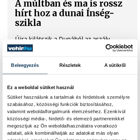
A múltban és ma is rossz
hírt hoz a dunai Ínség-
szikla
Újra kilátszik a Dunából az aszály
hírnöke! Régen a felbukkanása egyet
jelentett az éhínséggel, ma pedig a
klímaváltozás okozta extrém
szárazságra hívja fel a figyelmet.
Beleegyezés
Részletek
A sütikről
Elmeséljük a baljós kőtömb történetét.
Ez a weboldal sütiket használ
Magyar Péter:
Sütiket használunk a tartalmak és hirdetések személyre
Magyarország
szabásához, közösségi funkciók biztosításához,
valamint weboldalforgalmunk elemzéséhez. Ezenkívül
energiaellátása stabil
közösségi média-, hirdető- és elemező partnereinkkel
megosztjuk az Ön weboldalhasználatra vonatkozó
Jelenleg stabil Magyarország
adatait, akik kombinálhatják az adatokat más olyan
energiaellátása, a paksi erőmű