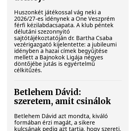
Huszonkét játékossal vág neki a
2026/27-es idénynek a One Veszprém
férfi kézilabdacsapata. A klub péntek
délutáni szezonnyitó
sajtótájékoztatóján dr. Bartha Csaba
vezérigazgató kijelentette: a jubileumi
idényben a hazai címek begyűjtése
mellett a Bajnokok Ligája négyes
döntőjébe jutás is egyértelmű
célkitűzés.
Betlehem Dávid:
szeretem, amit csinálok
Betlehem Dávid azt mondta, kiváló
formában érzi magát, a sikere
kulcsának pedig azt tartja, hogy szereti,