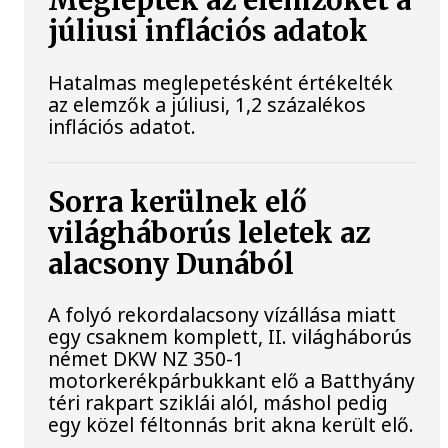
Meglepték az elemzőket a
júliusi inflációs adatok
Hatalmas meglepetésként értékelték
az elemzők a júliusi, 1,2 százalékos
inflációs adatot.
Sorra kerülnek elő
világháborús leletek az
alacsony Dunából
A folyó rekordalacsony vízállása miatt
egy csaknem komplett, II. világháborús
német DKW NZ 350-1
motorkerékpárbukkant elő a Batthyány
téri rakpart sziklái alól, máshol pedig
egy közel féltonnás brit akna került elő.