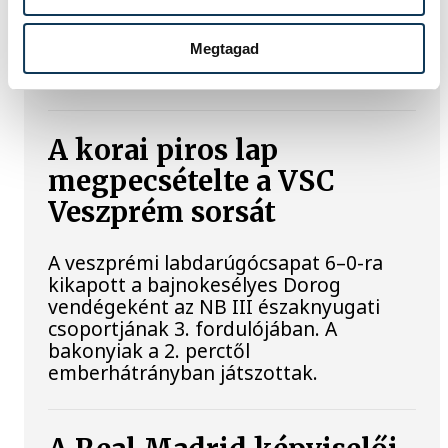
A Ferencvárosi TC labdarúgócsapata 2-
1-re kikapott szombaton a Real
Madridtól barátságos mérkőzésen a
Megtagad
Groupama Arénában.
A korai piros lap
megpecsételte a VSC
Veszprém sorsát
A veszprémi labdarúgócsapat 6–0-ra
kikapott a bajnokesélyes Dorog
vendégeként az NB III északnyugati
csoportjának 3. fordulójában. A
bakonyiak a 2. perctől
emberhátrányban játszottak.