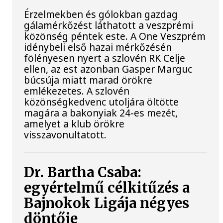
Érzelmekben és gólokban gazdag
gálamérkőzést láthatott a veszprémi
közönség péntek este. A One Veszprém
idénybeli első hazai mérkőzésén
fölényesen nyert a szlovén RK Celje
ellen, az est azonban Gasper Marguc
búcsúja miatt marad örökre
emlékezetes. A szlovén
közönségkedvenc utoljára öltötte
magára a bakonyiak 24-es mezét,
amelyet a klub örökre
visszavonultatott.
Dr. Bartha Csaba:
egyértelmű célkitűzés a
Bajnokok Ligája négyes
döntője