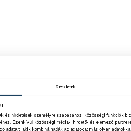
Részletek
ál
mak és hirdetések személyre szabásához, közösségi funkciók biz
hez. Ezenkívül közösségi média-, hirdető- és elemező partner
zó adatait, akik kombinálhatják az adatokat más olyan adatokka