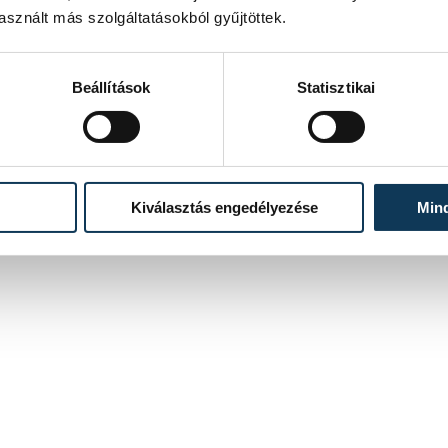
sznált más szolgáltatásokból gyűjtöttek.
Beállítások
Statisztikai
Kiválasztás engedélyezése
Min