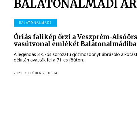
BALATONALMÁDI AR
BALATONALMÁDI
Óriás falikép őrzi a Veszprém-Alsóör
vasútvonal emlékét Balatonalmádib
A legendás 375-ös sorozatú gőzmozdonyt ábrázoló alkotás
délután avatták fel a 71-es főúton.
2021. OKTÓBER 2. 10:34