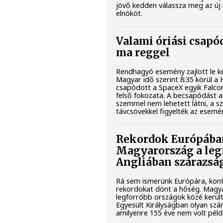
jövő kedden válassza meg az új
elnököt.
Valami óriási csapó
ma reggel
Rendhagyó esemény zajlott le k
Magyar idő szerint 8:35 körül a 
csapódott a SpaceX egyik Falco
felső fokozata. A becsapódást a
szemmel nem lehetett látni, a 
távcsövekkel figyelték az esemé
Rekordok Európába
Magyarország a leg
Angliában szárazsá
Rá sem ismerünk Európára, kont
rekordokat dönt a hőség. Magy
legforróbb országok közé kerül
Egyesült Királyságban olyan szár
amilyenre 155 éve nem volt pél