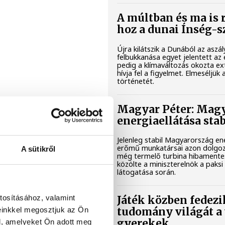
A múltban és ma is r
hoz a dunai Ínség-s
Újra kilátszik a Dunából az aszá
felbukkanása egyet jelentett az
pedig a klímaváltozás okozta e
hívja fel a figyelmet. Elmeséljük
történetét.
Magyar Péter: Mag
energiaellátása stab
Jelenleg stabil Magyarország ene
erőmű munkatársai azon dolgoz
A sütikről
még termelő turbina hibament
közölte a miniszterelnök a paksi
látogatása során.
tosításához, valamint
Játék közben fedezik
einkkel megosztjuk az Ön
tudomány világát a
gyerekek
l, amelyeket Ön adott meg