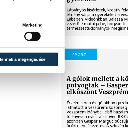
Látványos kísérletek, kreatív fe
élmény várja a gyerekeket a ves
Labsben. Videónkban Balassa Ma
vezetője mutatja be, hogyan tes
Marketing
természettudományok megisme
SPORT
dennek a megengedése
A gólok mellett a k
potyogtak – Gaspe
elköszönt Veszprém
Érzelmekben és gólokban gazd
láthatott a veszprémi közönség
Veszprém idénybeli első hazai 
fölényesen nyert a szlovén RK Cel
azonban Gasper Marguc búcsúj
örökre emlékezetes. A szlovén