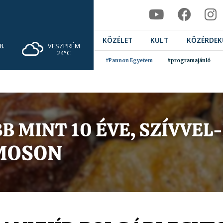
KÖZÉLET
KULT
KÖZÉRDEK
VESZPRÉM
8.
24°C
#Pannon Egyetem
#programajánló