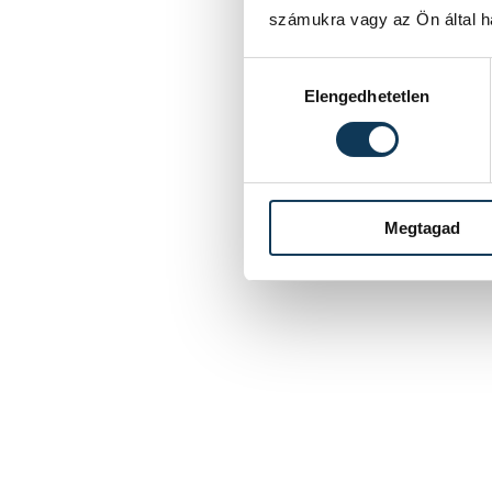
számukra vagy az Ön által ha
Hozzájárulás kiválasztása
Elengedhetetlen
Megtagad