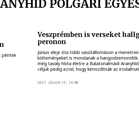
ANYHÍD POLGÁRI EGYE
Veszprémben is verseket hall
s
peronon
an
Június eleje óta több vasútállomáson a menetre
t péntek
költeményeket is mondanak a hangosbemondók.
még tavaly hívta életre a Balatonalmádi Aranyhíd
céljuk pedig ezzel, hogy kimozdítsák az irodalmat
2021. JÚLIUS 15. 14:48