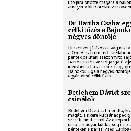
utoljára öltötte magára a bakon
amelyet a klub örökre visszavonu
Dr. Bartha Csaba: e
célkitűzés a Bajnok
négyes döntője
Huszonkét játékossal vág neki a
a One Veszprém férfi kézilabdac
péntek délutáni szezonnyitó sajt
Bartha Csaba vezérigazgató kijel
idényben a hazai címek begyűjté
Bajnokok Ligája négyes döntőjéb
egyértelmű célkitűzés.
Betlehem Dávid: sze
csinálok
Betlehem Dávid azt mondta, kiv
magát, a sikere kulcsának pedig 
szereti, amit csinál. Az olimpiai 
úszó a magyar küldöttség első 
pénteken a párizsi vizes Európa