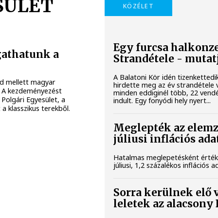
SÜLET
KÖZÉLET
Egy furcsa halkonze
gathatunk a
Strandétele - mutat
A Balatoni Kör idén tizenketted
nd mellett magyar
hirdette meg az év strandétele 
 A kezdeményezést
minden eddiginél több, 22 vendég
 Polgári Egyesület, a
indult. Egy fonyódi hely nyert...
 a klasszikus terekből.
Meglepték az elemz
júliusi inflációs ad
Hatalmas meglepetésként érték
júliusi, 1,2 százalékos inflációs a
Sorra kerülnek elő 
leletek az alacsony