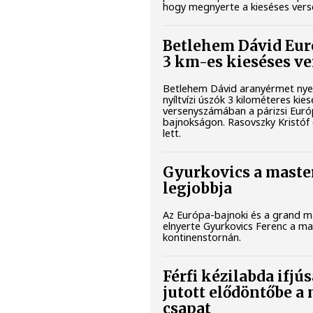
hogy megnyerte a kieséses vers
Betlehem Dávid Eur
3 km-es kieséses v
Betlehem Dávid aranyérmet nye
nyíltvízi úszók 3 kilométeres kie
versenyszámában a párizsi Euró
bajnokságon. Rasovszky Kristóf 
lett.
Gyurkovics a maste
legjobbja
Az Európa-bajnoki és a grand ma
elnyerte Gyurkovics Ferenc a m
kontinenstornán.
Férfi kézilabda ifjú
jutott elődöntőbe a
csapat