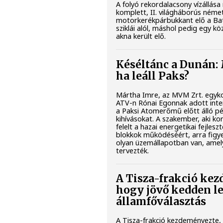
A folyó rekordalacsony vízállás
komplett, II. világháborús ném
motorkerékpárbukkant elő a Bat
sziklái alól, máshol pedig egy kö
akna került elő.
Késéltánc a Dunán: 
ha leáll Paks?
Mártha Imre, az MVM Zrt. egyko
ATV-n Rónai Egonnak adott inter
a Paksi Atomerőmű előtt álló pé
kihívásokat. A szakember, aki k
felelt a hazai energetikai fejlesz
blokkok működéséért, arra figy
olyan üzemállapotban van, amel
tervezték.
A Tisza-frakció ke
hogy jövő kedden l
államfőválasztás
A Tisza-frakció kezdeményezte,