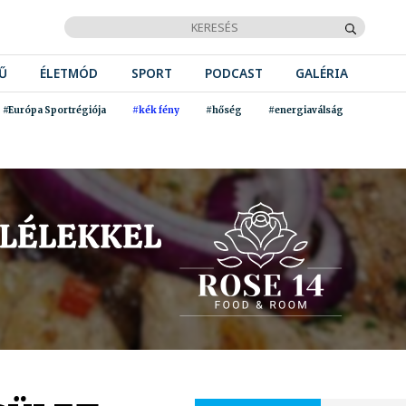
Ű
ÉLETMÓD
SPORT
PODCAST
GALÉRIA
#Európa Sportrégiója
#kék fény
#hőség
#energiaválság