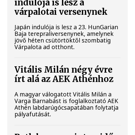
indulója is lesz a
várpalotai versenynek
Japán indulója is lesz a 23. HunGarian
Baja terepraliversenynek, amelynek
jövő héten csütörtöktől szombatig
Várpalota ad otthont.
Vitális Milán négy évre
írt alá az AEK Athénhoz
A magyar válogatott Vitális Milán a
Varga Barnabást is foglalkoztató AEK
Athén labdarúgócsapatában folytatja
pályafutását.