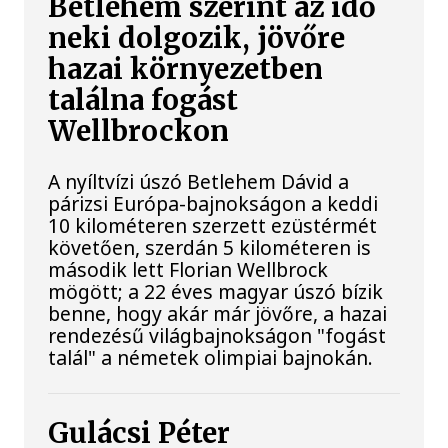
Betlehem szerint az idő
neki dolgozik, jövőre
hazai környezetben
találna fogást
Wellbrockon
A nyíltvízi úszó Betlehem Dávid a
párizsi Európa-bajnokságon a keddi
10 kilométeren szerzett ezüstérmét
követően, szerdán 5 kilométeren is
második lett Florian Wellbrock
mögött; a 22 éves magyar úszó bízik
benne, hogy akár már jövőre, a hazai
rendezésű világbajnokságon "fogást
talál" a németek olimpiai bajnokán.
Gulácsi Péter