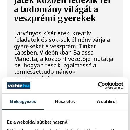
Játék közben fedezik fel
a tudomány világát a
veszprémi gyerekek
Látványos kísérletek, kreatív
feladatok és sok-sok élmény várja a
gyerekeket a veszprémi Tinker
Labsben. Videónkban Balassa
Marietta, a központ vezetője mutatja
be, hogyan teszik izgalmassá a
természettudományok
megismerését.
Augusztus 12-én
Beleegyezés
Részletek
A sütikről
napfogyatkozás és
csillaghullás is vár ránk
Ez a weboldal sütiket használ