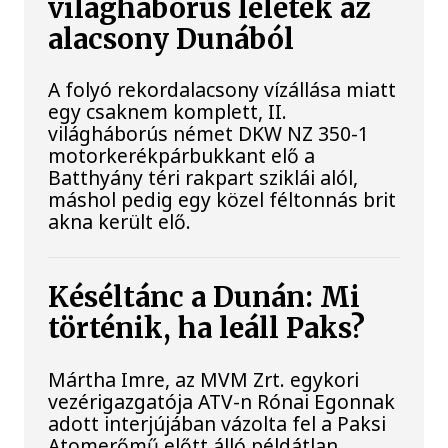
világháborús leletek az
alacsony Dunából
A folyó rekordalacsony vízállása miatt
egy csaknem komplett, II.
világháborús német DKW NZ 350-1
motorkerékpárbukkant elő a
Batthyány téri rakpart sziklái alól,
máshol pedig egy közel féltonnás brit
akna került elő.
Késéltánc a Dunán: Mi
történik, ha leáll Paks?
Mártha Imre, az MVM Zrt. egykori
vezérigazgatója ATV-n Rónai Egonnak
adott interjújában vázolta fel a Paksi
Atomerőmű előtt álló példátlan