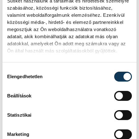
Sütiket használunk a tartalmak és hirdetések személyre
Az év legsűrűbb csillagászati napján,
augusztus 12-én éjjel tetőzik majd a
szabásához, közösségi funkciók biztosításához,
Perseidák hullócsillagraj, de
valamint weboldalforgalmunk elemzéséhez. Ezenkívül
ugyanezen a napon részleges
közösségi média-, hirdető- és elemező partnereinkkel
napfogyatkozást is meg lehet majd
megosztjuk az Ön weboldalhasználatra vonatkozó
figyelni.
adatait, akik kombinálhatják az adatokat más olyan
adatokkal, amelyeket Ön adott meg számukra vagy az
Ön által használt más szolgáltatásokból gyűjtöttek.
Lekapcsolják Veszprém
díszkivilágítását,
Hozzájárulás kiválasztása
Elengedhetetlen
elzárják a szökőkutakat
A kormány energiatakarékossági
Beállítások
felhívásához csatlakozva Veszprém
városa és Veszprémi Főegyházmegye
is lekapcsolta a veszprémi épületek
Statisztikai
és nevezetességek díszkivilágítását.
Marketing