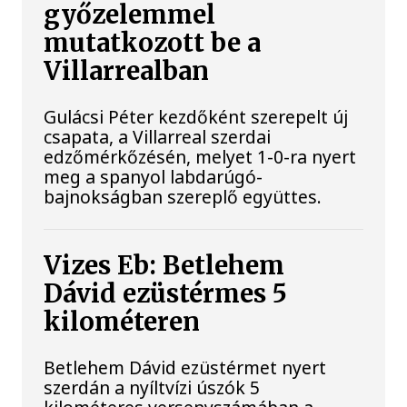
győzelemmel
mutatkozott be a
Villarrealban
Gulácsi Péter kezdőként szerepelt új
csapata, a Villarreal szerdai
edzőmérkőzésén, melyet 1-0-ra nyert
meg a spanyol labdarúgó-
bajnokságban szereplő együttes.
Vizes Eb: Betlehem
Dávid ezüstérmes 5
kilométeren
Betlehem Dávid ezüstérmet nyert
szerdán a nyíltvízi úszók 5