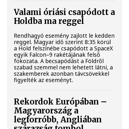
Valami óriási csapódott a
Holdba ma reggel
Rendhagyó esemény zajlott le kedden
reggel. Magyar idő szerint 8:35 körül
a Hold felszínébe csapódott a SpaceX
egyik Falcon–9 rakétájának felső
fokozata. A becsapódást a Földről
szabad szemmel nem lehetett látni, a
szakemberek azonban távcsövekkel
figyelték az eseményt.
Rekordok Európában –
Magyarország a
legforróbb, Angliában
szárazság tombol