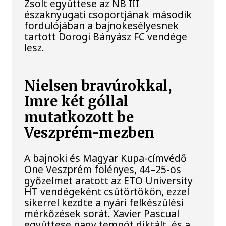
Zsolt együttese az NB III
északnyugati csoportjának második
fordulójában a bajnokesélyesnek
tartott Dorogi Bányász FC vendége
lesz.
Nielsen bravúrokkal,
Imre két góllal
mutatkozott be
Veszprém-mezben
A bajnoki és Magyar Kupa-címvédő
One Veszprém fölényes, 44–25-ös
győzelmet aratott az ETO University
HT vendégeként csütörtökön, ezzel
sikerrel kezdte a nyári felkészülési
mérkőzések sorát. Xavier Pascual
együttese nagy tempót diktált, és a