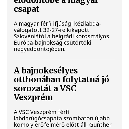
elődöntőbe a magyar
csapat
A magyar férfi ifjúsági kézilabda-
válogatott 32-27-re kikapott
Szlovéniától a belgrádi korosztályos
Európa-bajnokság csütörtöki
negyeddöntőjében.
A bajnokesélyes
otthonában folytatná jó
sorozatát a VSC
Veszprém
A VSC Veszprém férfi
labdarúgócsapata szombaton újabb
komoly erőfelmérő előtt áll: Gunther