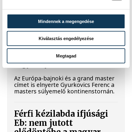
SPORT
Mindennek a megengedése
Kiválasztás engedélyezése
Gyurkovics a masters Eb
Megtagad
legjobbja
Az Európa-bajnoki és a grand master
címet is elnyerte Gyurkovics Ferenc a
masters súlyemelő kontinenstornán.
Férfi kézilabda ifjúsági
Eb: nem jutott