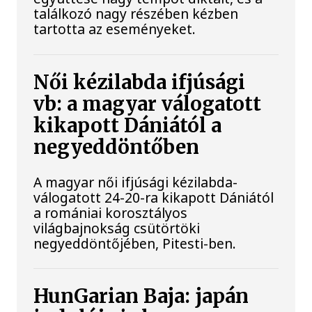
találkozó nagy részében kézben
tartotta az eseményeket.
Női kézilabda ifjúsági
vb: a magyar válogatott
kikapott Dániától a
negyeddöntőben
A magyar női ifjúsági kézilabda-
válogatott 24-20-ra kikapott Dániától
a romániai korosztályos
világbajnokság csütörtöki
negyeddöntőjében, Pitesti-ben.
HunGarian Baja: japán