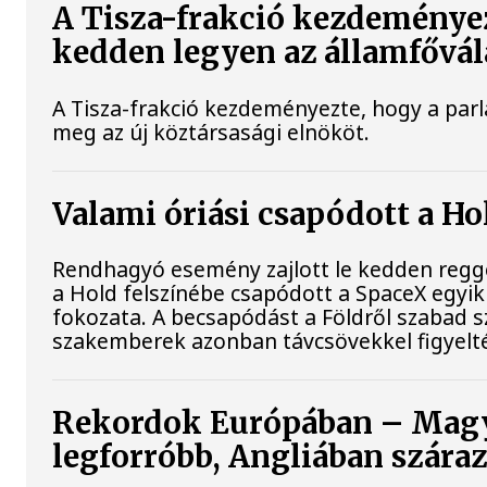
A Tisza-frakció kezdeményez
kedden legyen az államfővál
A Tisza-frakció kezdeményezte, hogy a par
meg az új köztársasági elnököt.
Valami óriási csapódott a H
Rendhagyó esemény zajlott le kedden reggel
a Hold felszínébe csapódott a SpaceX egyik
fokozata. A becsapódást a Földről szabad s
szakemberek azonban távcsövekkel figyelt
Rekordok Európában – Magy
legforróbb, Angliában szára