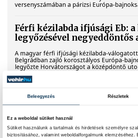
versenyszámában a párizsi Európa-bajnok
Férfi kézilabda ifjúsági Eb: 
legyőzésével negyeddöntős 
A magyar férfi ifjúsági kézilabda-válogato
Belgrádban zajló korosztályos Európa-bajn
legyőzte Horvátországot a középdöntő uto
Női kézilabda ifjúsági vb: K
Beleegyezés
Részletek
negyeddöntős a magyar válo
A magyar női ifjúsági kézilabda-válogatott
Ez a weboldal sütiket használ
romániai korosztályos világbajnokságon, mi
középdöntő utolsó fordulójában, kedden Pi
Sütiket használunk a tartalmak és hirdetések személyre sz
biztosításához, valamint weboldalforgalmunk elemzéséhez. E