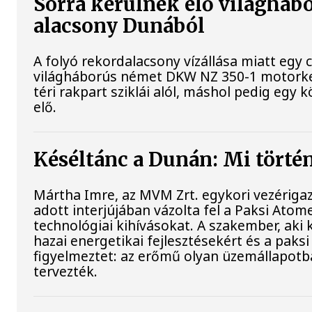
Sorra kerülnek elő világhábo
alacsony Dunából
A folyó rekordalacsony vízállása miatt egy 
világháborús német DKW NZ 350-1 motorke
téri rakpart sziklái alól, máshol pedig egy k
elő.
Késéltánc a Dunán: Mi történ
Mártha Imre, az MVM Zrt. egykori vezériga
adott interjújában vázolta fel a Paksi Atom
technológiai kihívásokat. A szakember, aki 
hazai energetikai fejlesztésekért és a pak
figyelmeztet: az erőmű olyan üzemállapotb
tervezték.