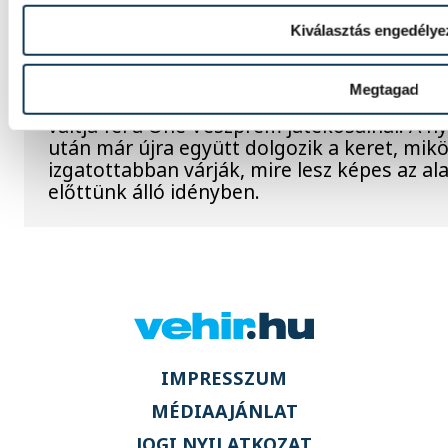
Tengerpart helyett edzőterem
Kiválasztás engedélye
Veszprém sztárjai
Megtagad
A tengerparti pihenést lassan ismét az edz
váltja fel a One Veszprém játékosainál. A n
után már újra együtt dolgozik a keret, mik
izgatottabban várják, mire lesz képes az al
előttünk álló idényben.
IMPRESSZUM
MÉDIAAJÁNLAT
JOGI NYILATKOZAT