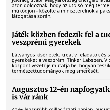
azon dolgoznak, hogy az utolsó még terme
működjön - közölte a miniszterelnök a paks
látogatása során.
Játék közben fedezik fel a t
veszprémi gyerekek
Látványos kísérletek, kreatív feladatok és 
gyerekeket a veszprémi Tinker Labsben. Vi
központ vezetője mutatja be, hogyan teszi
természettudományok megismerését.
Augusztus 12-én napfogyatko
is vár ránk
Az év legsűrűbb csillagászati napján, augusz