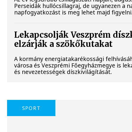
Perseidák hullócsillagraj, de ugyanezen a 
napfogyatkozást is meg lehet majd figyelni
Lekapcsolják Veszprém díszk
elzárják a szökőkutakat
A kormány energiatakarékossági felhívásá
városa és Veszprémi Főegyházmegye is lek
és nevezetességek díszkivilágítását.
SPORT