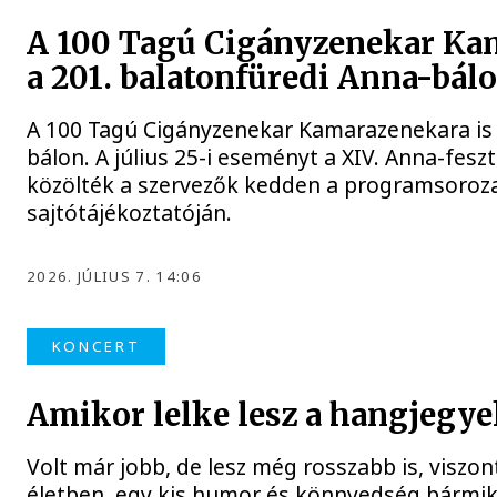
A 100 Tagú Cigányzenekar Kam
a 201. balatonfüredi Anna-bál
A 100 Tagú Cigányzenekar Kamarazenekara is f
bálon. A július 25-i eseményt a XIV. Anna-fesztiv
közölték a szervezők kedden a programsoroza
sajtótájékoztatóján.
2026. JÚLIUS 7. 14:06
KONCERT
Amikor lelke lesz a hangjegy
Volt már jobb, de lesz még rosszabb is, viszon
életben, egy kis humor és könnyedség bármiko