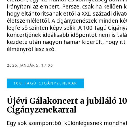
irányítani az embert. Persze, csak ha kellőe
hogy eltántorítsanak ettől a XXI. századi diva
életszemlélettől. A cigányzenészek minden kéts
legfelső szinten képviselik. A 100 Tagú Cigán
koncertjének ideálisabb időpontot nem is talá
kezdete után nagyon hamar kiderült, hogy itt 
élményről lesz szó.
2025. JANUÁR 5. 17:06
100 TAGÚ CIGÁNYZENEKAR
Újévi Gálakoncert a jubiláló 1
Cigányzenekarral
Egy sok szempontból különlegesnek mondható