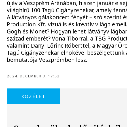
újév a Veszprém Arénában, hiszen január elsej
világhírű 100 Tagú Cigányzenekar, amely fenná
A látványos gálakoncert fényét – szó szerint é
Production Kft. vizuális és kreatív világa eme
Gogh és Monet? Hogyan lehet látványvilágba
század emberét? Vona Tiborral, a TBG Product
valamint Danyi Lőrinc Róberttel, a Magyar Ö
Tagú Cigányzenekar elnökével beszélgettünk 
bemutatója Veszprémben lesz.
2024. DECEMBER 3. 17:52
KÖZÉLET