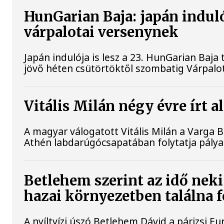
HunGarian Baja: japán indulój
várpalotai versenynek
Japán indulója is lesz a 23. HunGarian Baja
jövő héten csütörtöktől szombatig Várpalo
Vitális Milán négy évre írt 
A magyar válogatott Vitális Milán a Varga 
Athén labdarúgócsapatában folytatja pálya
Betlehem szerint az idő neki
hazai környezetben találna 
A nyíltvízi úszó Betlehem Dávid a párizsi 