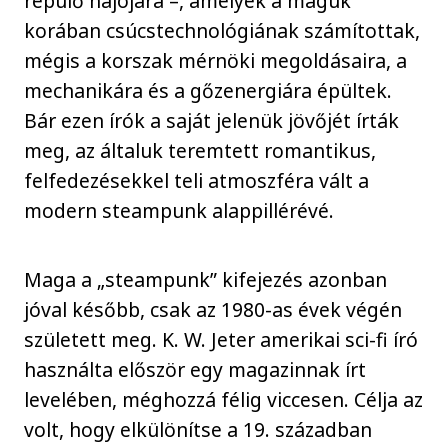
repülő hajójára –, amelyek a maguk
korában csúcstechnológiának számítottak,
mégis a korszak mérnöki megoldásaira, a
mechanikára és a gőzenergiára épültek.
Bár ezen írók a saját jelenük jövőjét írták
meg, az általuk teremtett romantikus,
felfedezésekkel teli atmoszféra vált a
modern steampunk alappillérévé.
Maga a „steampunk” kifejezés azonban
jóval később, csak az 1980-as évek végén
született meg. K. W. Jeter amerikai sci-fi író
használta először egy magazinnak írt
levelében, méghozzá félig viccesen. Célja az
volt, hogy elkülönítse a 19. században