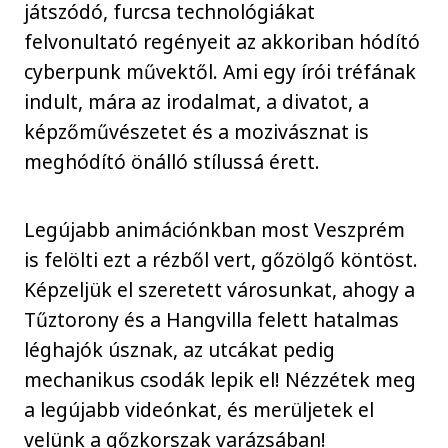
játszódó, furcsa technológiákat
felvonultató regényeit az akkoriban hódító
cyberpunk művektől. Ami egy írói tréfának
indult, mára az irodalmat, a divatot, a
képzőművészetet és a mozivásznat is
meghódító önálló stílussá érett.
Legújabb animációnkban most Veszprém
is felölti ezt a rézből vert, gőzölgő köntöst.
Képzeljük el szeretett városunkat, ahogy a
Tűztorony és a Hangvilla felett hatalmas
léghajók úsznak, az utcákat pedig
mechanikus csodák lepik el! Nézzétek meg
a legújabb videónkat, és merüljetek el
velünk a gőzkorszak varázsában!