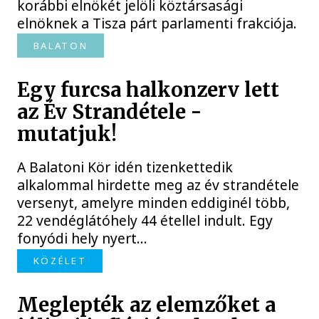
korábbi elnökét jelöli köztársasági
elnöknek a Tisza párt parlamenti frakciója.
BALATON
Egy furcsa halkonzerv lett
az Év Strandétele -
mutatjuk!
A Balatoni Kör idén tizenkettedik
alkalommal hirdette meg az év strandétele
versenyt, amelyre minden eddiginél több,
22 vendéglátóhely 44 étellel indult. Egy
fonyódi hely nyert...
KÖZÉLET
Meglepték az elemzőket a