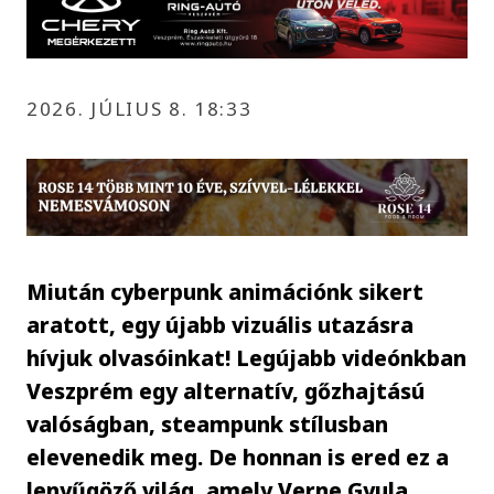
2026. JÚLIUS 8. 18:33
Miután cyberpunk animációnk sikert
aratott, egy újabb vizuális utazásra
hívjuk olvasóinkat! Legújabb videónkban
Veszprém egy alternatív, gőzhajtású
valóságban, steampunk stílusban
elevenedik meg. De honnan is ered ez a
lenyűgöző világ, amely Verne Gyula