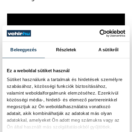
Beleegyezés
Részletek
A sütikről
Ez a weboldal sütiket használ
közélet
vehirvideó
steampunk
Sütiket használunk a tartalmak és hirdetések személyre
szabásához, közösségi funkciók biztosításához,
valamint weboldalforgalmunk elemzéséhez. Ezenkívül
közösségi média-, hirdető- és elemező partnereinkkel
megosztjuk az Ön weboldalhasználatra vonatkozó
adatait, akik kombinálhatják az adatokat más olyan
FOTÓS
SZERZŐ
adatokkal, amelyeket Ön adott meg számukra vagy az
Rompos
vehir.hu
Ön által használt más szolgáltatásokból gyűjtöttek.