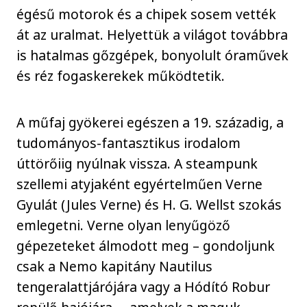
égésű motorok és a chipek sosem vették
át az uralmat. Helyettük a világot továbbra
is hatalmas gőzgépek, bonyolult óraművek
és réz fogaskerekek működtetik.
A műfaj gyökerei egészen a 19. századig, a
tudományos-fantasztikus irodalom
úttörőiig nyúlnak vissza. A steampunk
szellemi atyjaként egyértelműen Verne
Gyulát (Jules Verne) és H. G. Wellst szokás
emlegetni. Verne olyan lenyűgöző
gépezeteket álmodott meg – gondoljunk
csak a Nemo kapitány Nautilus
tengeralattjárójára vagy a Hódító Robur