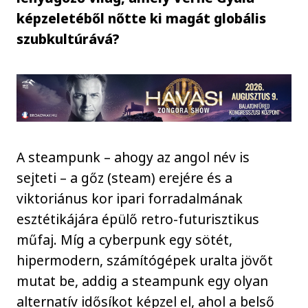
képzeletéből nőtte ki magát globális
szubkultúrává?
A steampunk – ahogy az angol név is
sejteti – a gőz (steam) erejére és a
viktoriánus kor ipari forradalmának
esztétikájára épülő retro-futurisztikus
műfaj. Míg a cyberpunk egy sötét,
hipermodern, számítógépek uralta jövőt
mutat be, addig a steampunk egy olyan
alternatív idősíkot képzel el, ahol a belső