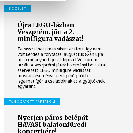
KÖZÉLET
Újra LEGO-lázban
Veszprém: jön a 2.
minifigura vadászat!
Tavasszal hatalmas sikert aratott, így nem
volt kérdés a folytatás: augusztus 8-án újra
apró műanyag figurák lepik el Veszprém
utcáit. A veszprémi Játék bizományi bolt által
szervezett LEGO minifigure vadászat
mostani eseménye pedig még több
izgalmat ígér a családoknak és a gyűjtőknek
egyaránt.
TÁMOGATOTT TARTALOM
Nyerjen páros belépőt
HAVASI balatonfüredi
koncertjére!