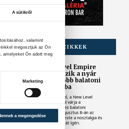
A sütikről
tosításához, valamint
TOVÁBBI CIKKEK
einkkel megosztjuk az Ön
TÁMOGATOTT TARTALOM
l, amelyeket Ön adott meg
TNT és New Level Empire
koncerttel érkezik a nyár
egyik legnagyobb balatoni
Marketing
bulija az AMFI-ba
A TNT ikonikus slágereivel, a New Level
Empire lendületes dalaival várja a
közönséget egy különleges balatoni
szabadtéri helyszínen augusztus 8-án az
dennek a megengedése
AMFI-ban Alsóörsön. Az este a nosztalgia és
a mai popzene találkozását ígéri.