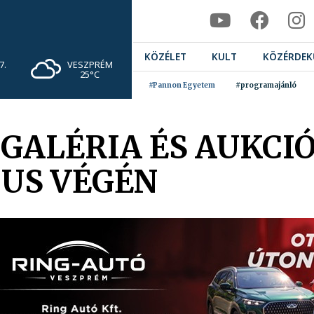
KÖZÉLET
KULT
KÖZÉRDEK
VESZPRÉM
7.
25°C
#Pannon Egyetem
#programajánló
 GALÉRIA ÉS AUKCI
IUS VÉGÉN