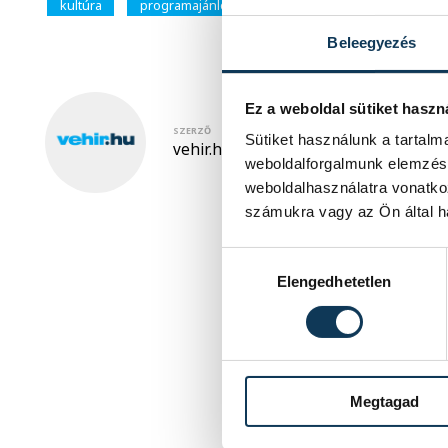
kultúra
programajánló
Balatonfüred
Füred Art
Beleegyezés
Ez a weboldal sütiket haszn
SZERZŐ
Sütiket használunk a tartal
vehir.hu
weboldalforgalmunk elemzésé
weboldalhasználatra vonatko
számukra vagy az Ön által ha
Hozzájárulás kiválasztása
Elengedhetetlen
Megtagad