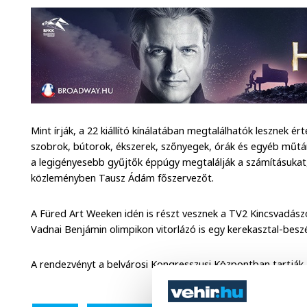
Mint írják, a 22 kiállító kínálatában megtalálhatók lesznek ér
szobrok, bútorok, ékszerek, szőnyegek, órák és egyéb műtá
a legigényesebb gyűjtők éppúgy megtalálják a számításukat
közleményben Tausz Ádám főszervezőt.
A Füred Art Weeken idén is részt vesznek a TV2 Kincsvadás
Vadnai Benjámin olimpikon vitorlázó is egy kerekasztal-besz
A rendezvényt a belvárosi Kongresszusi Központban tartják.