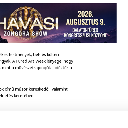
tékes festmények, bel- és kültéri
rgyak. A Füred Art Week lényege, hogy
, mint a művészetrajongók - idézték a
zok című műsor kereskedői, valamint
élgetés keretében.