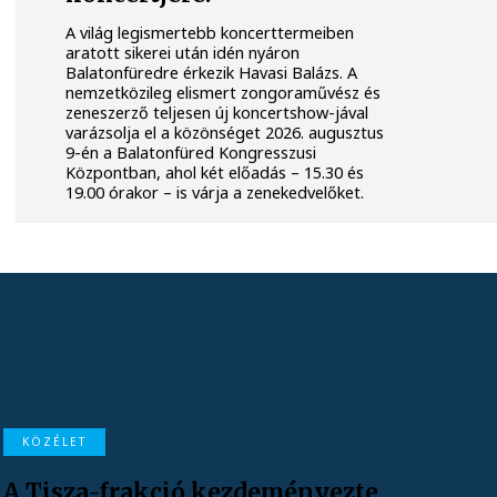
A világ legismertebb koncerttermeiben
aratott sikerei után idén nyáron
Balatonfüredre érkezik Havasi Balázs. A
nemzetközileg elismert zongoraművész és
zeneszerző teljesen új koncertshow-jával
varázsolja el a közönséget 2026. augusztus
9-én a Balatonfüred Kongresszusi
Központban, ahol két előadás – 15.30 és
19.00 órakor – is várja a zenekedvelőket.
KÖZÉLET
A Tisza-frakció kezdeményezte,