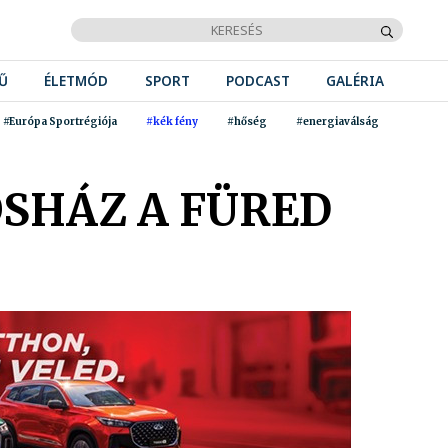
Ű
ÉLETMÓD
SPORT
PODCAST
GALÉRIA
#Európa Sportrégiója
#kék fény
#hőség
#energiaválság
ÓSHÁZ A FÜRED