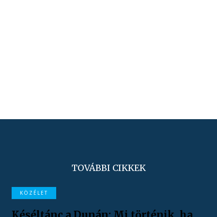
TOVÁBBI CIKKEK
KÖZÉLET
Késéltánc a Dunán: Mi történik, ha