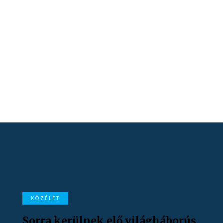
KÖZÉLET
Sorra kerülnek elő világháborús