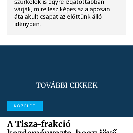
szurkolók is egyre izgatottabban
várják, mire lesz képes az alaposan
átalakult csapat az előttünk álló
idényben.
TOVÁBBI CIKKEK
KÖZÉLET
A Tisza-frakció