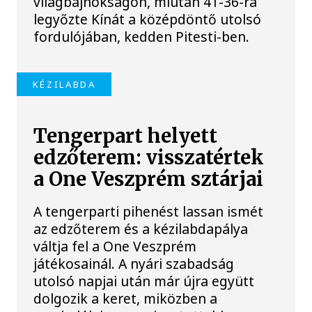
világbajnokságon, miután 41-36-ra
legyőzte Kínát a középdöntő utolsó
fordulójában, kedden Pitesti-ben.
KÉZILABDA
Tengerpart helyett
edzőterem: visszatértek
a One Veszprém sztárjai
A tengerparti pihenést lassan ismét
az edzőterem és a kézilabdapálya
váltja fel a One Veszprém
játékosainál. A nyári szabadság
utolsó napjai után már újra együtt
dolgozik a keret, miközben a