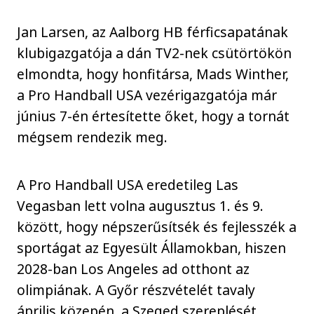
Jan Larsen, az Aalborg HB férficsapatának
klubigazgatója a dán TV2-nek csütörtökön
elmondta, hogy honfitársa, Mads Winther,
a Pro Handball USA vezérigazgatója már
június 7-én értesítette őket, hogy a tornát
mégsem rendezik meg.
A Pro Handball USA eredetileg Las
Vegasban lett volna augusztus 1. és 9.
között, hogy népszerűsítsék és fejlesszék a
sportágat az Egyesült Államokban, hiszen
2028-ban Los Angeles ad otthont az
olimpiának. A Győr részvételét tavaly
április közepén, a Szeged szereplését