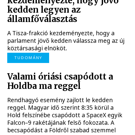
kezdeményezte, hogy jövő
kedden legyen az
államfőválasztás
A Tisza-frakció kezdeményezte, hogy a
parlament jövő kedden válassza meg az új
köztársasági elnököt.
TUDOMÁNY
Valami óriási csapódott a
Holdba ma reggel
Rendhagyó esemény zajlott le kedden
reggel. Magyar idő szerint 8:35 körül a
Hold felszínébe csapódott a SpaceX egyik
Falcon–9 rakétájának felső fokozata. A
becsapódást a Földről szabad szemmel