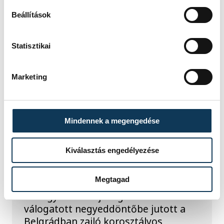
Beállítások
Statisztikai
TOVÁBBI CIKKEK
KÉZILABDA
Marketing
Férfi kézilabda ifjúsági
Mindennek a megengedése
Eb: a horvátok
legyőzésével
Kiválasztás engedélyezése
negyeddöntős a magyar
válogatott
Megtagad
A magyar férfi ifjúsági kézilabda-
válogatott negyeddöntőbe jutott a
Belgrádban zajló korosztályos