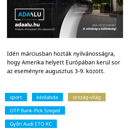
Idén márciusban hozták nyilvánosságra,
hogy Amerika helyett Európában kerül sor
az eseményre augusztus 3-9. között.
sport
kézilabda
ország-világ
OTP Bank-Pick Szeged
Győri Audi ETO KC