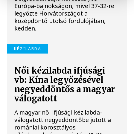
Európa-bajnokságon, mivel 37-32-re
legyőzte Horvátországot a
középdöntő utolsó fordulójában,
kedden.
KÉZILABDA
Női kézilabda ifjúsági
vb: Kína legyőzésével
negyeddöntős a magyar
válogatott
A magyar női ifjúsági kézilabda-
válogatott negyeddöntőbe jutott a
romániai korosztályos