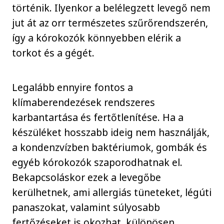
történik. Ilyenkor a belélegzett levegő nem
jut át az orr természetes szűrőrendszerén,
így a kórokozók könnyebben elérik a
torkot és a gégét.
Legalább ennyire fontos a
klímaberendezések rendszeres
karbantartása és fertőtlenítése. Ha a
készüléket hosszabb ideig nem használják,
a kondenzvízben baktériumok, gombák és
egyéb kórokozók szaporodhatnak el.
Bekapcsoláskor ezek a levegőbe
kerülhetnek, ami allergiás tüneteket, légúti
panaszokat, valamint súlyosabb
fertőzéseket is okozhat, különösen