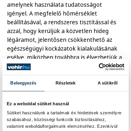
amelynek használata tudatosságot
igényel. A megfelelő hőmérséklet
beállításával, a rendszeres tisztítással és
azzal, hogy kerüljük a közvetlen hideg
légáramot, jelentősen csökkenthető az
egészségügyi kockázatok kialakulásának
esélye, miközben továbbra is élvezhetjük a
kellemesen hűvös környezet előnyeit.
Beleegyezés
Részletek
A sütikről
életmód
hőség
betegség
Ez a weboldal sütiket használ
Sütiket használunk a tartalmak és hirdetések személyre
szabásához, közösségi funkciók biztosításához,
valamint weboldalforgalmunk elemzéséhez. Ezenkívül