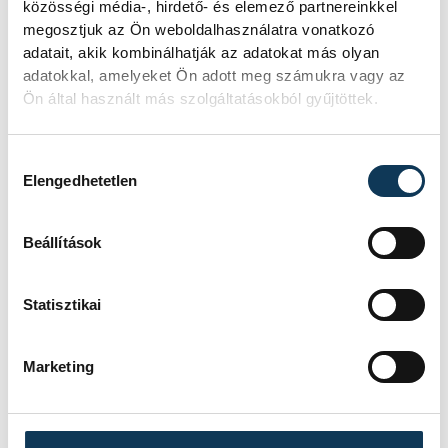
SZERZŐ
közösségi média-, hirdető- és elemező partnereinkkel
vehir.hu
megosztjuk az Ön weboldalhasználatra vonatkozó
adatait, akik kombinálhatják az adatokat más olyan
adatokkal, amelyeket Ön adott meg számukra vagy az
Ön által használt más szolgáltatásokból gyűjtöttek.
Hozzájárulás kiválasztása
Elengedhetetlen
Beállítások
Statisztikai
Marketing