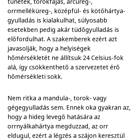
tünetek, torokfájás, arcüreg-,
orrmelléküreg-, középfül- és kötőhártya-
gyulladás is kialakulhat, súlyosabb
esetekben pedig akár tüdőgyulladás is
előfordulhat. A szakemberek ezért azt
javasolják, hogy a helyiségek
hőmérsékletét ne állítsuk 24 Celsius-fok
alá, így csökkenthető a szervezetet érő
hőmérsékleti sokk.
Nem ritka a mandula-, torok- vagy
gégegyulladás sem. Ennek oka gyakran az,
hogy a hideg levegő hatására az
orrnyálkahártya megduzzad, az orr
eldugul, ezért a légzés a szájon keresztül