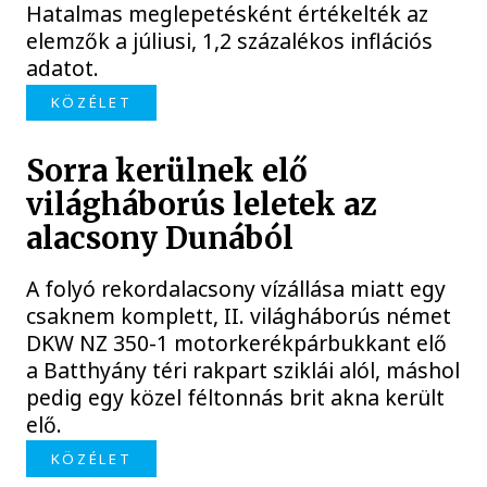
Hatalmas meglepetésként értékelték az
elemzők a júliusi, 1,2 százalékos inflációs
adatot.
KÖZÉLET
Sorra kerülnek elő
világháborús leletek az
alacsony Dunából
A folyó rekordalacsony vízállása miatt egy
csaknem komplett, II. világháborús német
DKW NZ 350-1 motorkerékpárbukkant elő
a Batthyány téri rakpart sziklái alól, máshol
pedig egy közel féltonnás brit akna került
elő.
KÖZÉLET