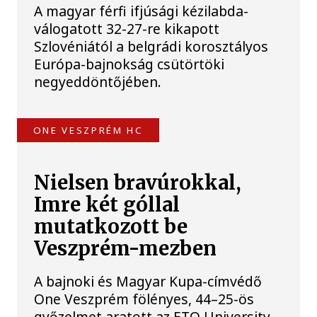
A magyar férfi ifjúsági kézilabda-
válogatott 32-27-re kikapott
Szlovéniától a belgrádi korosztályos
Európa-bajnokság csütörtöki
negyeddöntőjében.
ONE VESZPRÉM HC
Nielsen bravúrokkal,
Imre két góllal
mutatkozott be
Veszprém-mezben
A bajnoki és Magyar Kupa-címvédő
One Veszprém fölényes, 44–25-ös
győzelmet aratott az ETO University