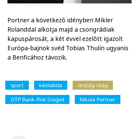
Portner a következő idényben Mikler
Rolanddal alkotja majd a csongrádiak
kapuspárosát, a két évvel ezelőtt igazolt
Európa-bajnok svéd Tobias Thulin ugyanis
a Benficához távozik.
sport
kézilabda
ország-világ
OTP Bank-Pick Szeged
Nikola Portner