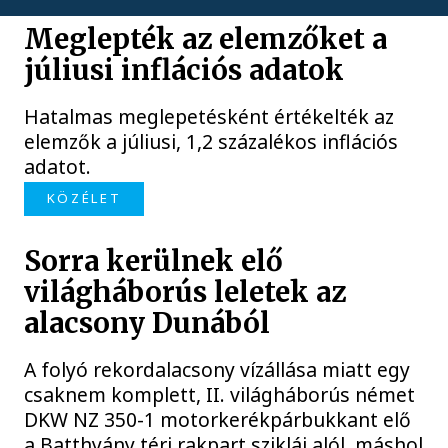
Meglepték az elemzőket a
júliusi inflációs adatok
Hatalmas meglepetésként értékelték az
elemzők a júliusi, 1,2 százalékos inflációs
adatot.
KÖZÉLET
Sorra kerülnek elő
világháborús leletek az
alacsony Dunából
A folyó rekordalacsony vízállása miatt egy
csaknem komplett, II. világháborús német
DKW NZ 350-1 motorkerékpárbukkant elő
a Batthyány téri rakpart sziklái alól, máshol