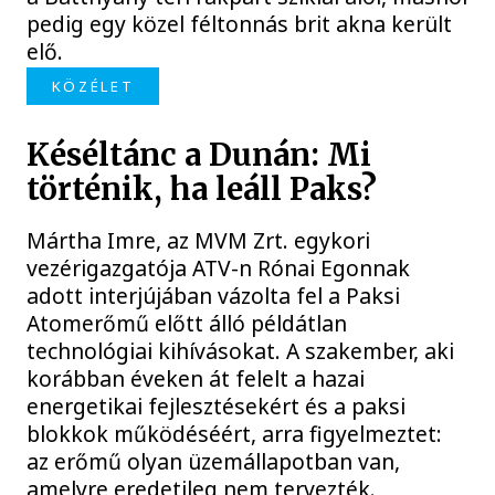
pedig egy közel féltonnás brit akna került
elő.
KÖZÉLET
Késéltánc a Dunán: Mi
történik, ha leáll Paks?
Mártha Imre, az MVM Zrt. egykori
vezérigazgatója ATV-n Rónai Egonnak
adott interjújában vázolta fel a Paksi
Atomerőmű előtt álló példátlan
technológiai kihívásokat. A szakember, aki
korábban éveken át felelt a hazai
energetikai fejlesztésekért és a paksi
blokkok működéséért, arra figyelmeztet:
az erőmű olyan üzemállapotban van,
amelyre eredetileg nem tervezték.