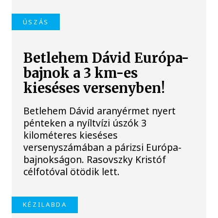
ÚSZÁS
Betlehem Dávid Európa-
bajnok a 3 km-es
kieséses versenyben!
Betlehem Dávid aranyérmet nyert
pénteken a nyíltvízi úszók 3
kilométeres kieséses
versenyszámában a párizsi Európa-
bajnokságon. Rasovszky Kristóf
célfotóval ötödik lett.
KÉZILABDA