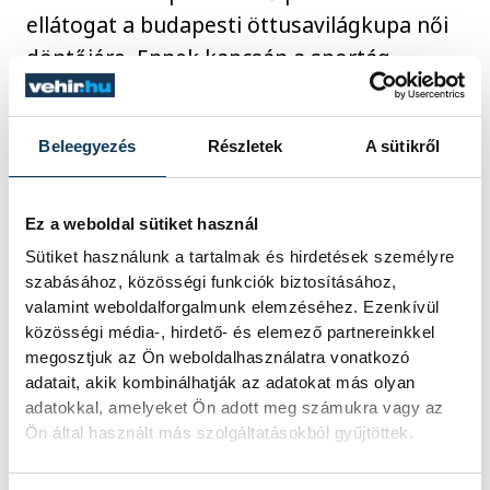
ellátogat a budapesti öttusavilágkupa női
döntőjére. Ennek kapcsán a sportág
olimpiai jövőjéről is kapott kérdést, ám
mint mondta, ez nem aktuális, mivel
Beleegyezés
Részletek
A sütikről
jelenleg a sportágakra vonatkozó általános
feltételek kialakításának folyamatában jár
a Nemzetközi Olimpiai Bizottság, s majd
Ez a weboldal sütiket használ
csak annak elfogadása után kezdik meg a
Sütiket használunk a tartalmak és hirdetések személyre
sportágakkal az egyeztetést.
szabásához, közösségi funkciók biztosításához,
valamint weboldalforgalmunk elemzéséhez. Ezenkívül
közösségi média-, hirdető- és elemező partnereinkkel
megosztjuk az Ön weboldalhasználatra vonatkozó
sport
ország-világ
adatait, akik kombinálhatják az adatokat más olyan
adatokkal, amelyeket Ön adott meg számukra vagy az
Ön által használt más szolgáltatásokból gyűjtöttek.