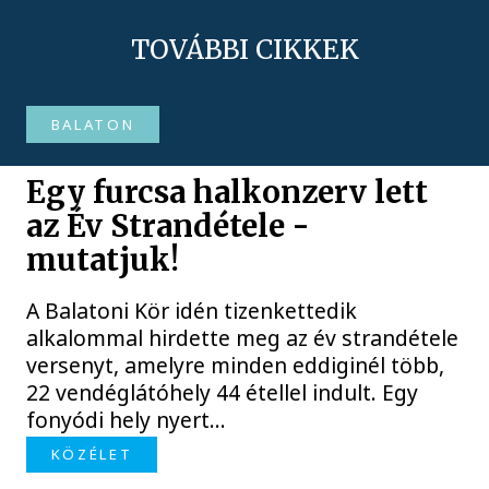
TOVÁBBI CIKKEK
BALATON
Egy furcsa halkonzerv lett
az Év Strandétele -
mutatjuk!
A Balatoni Kör idén tizenkettedik
alkalommal hirdette meg az év strandétele
versenyt, amelyre minden eddiginél több,
22 vendéglátóhely 44 étellel indult. Egy
fonyódi hely nyert...
KÖZÉLET