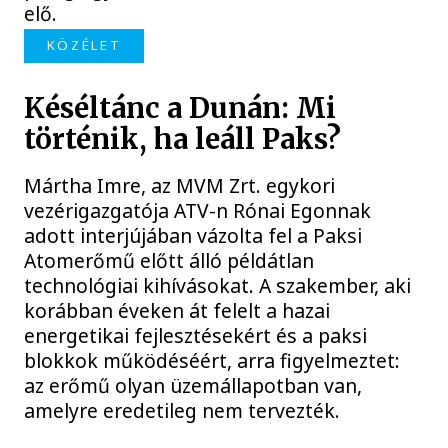
elő.
KÖZÉLET
Késéltánc a Dunán: Mi
történik, ha leáll Paks?
Mártha Imre, az MVM Zrt. egykori
vezérigazgatója ATV-n Rónai Egonnak
adott interjújában vázolta fel a Paksi
Atomerőmű előtt álló példátlan
technológiai kihívásokat. A szakember, aki
korábban éveken át felelt a hazai
energetikai fejlesztésekért és a paksi
blokkok működéséért, arra figyelmeztet:
az erőmű olyan üzemállapotban van,
amelyre eredetileg nem tervezték.