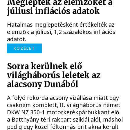
Meglepték az elemzőket a
júliusi inflációs adatok
Hatalmas meglepetésként értékelték az
elemzők a júliusi, 1,2 százalékos inflációs
adatot.
KÖZÉLET
Sorra kerülnek elő
világháborús leletek az
alacsony Dunából
A folyó rekordalacsony vízállása miatt egy
csaknem komplett, II. világháborús német
DKW NZ 350-1 motorkerékpárbukkant elő
a Batthyány téri rakpart sziklái alól, máshol
pedig egy közel féltonnás brit akna került