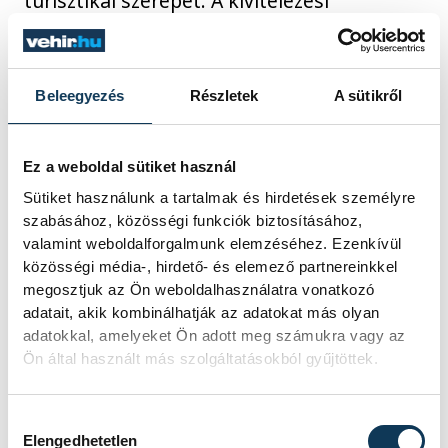
turisztikai szerepét. A kivitelezési
munkálatok ideje alatt a kompok
menetrend szerint közlekednek,
ugyanakkor a kikötőknél átmenetileg nem
Beleegyezés
Részletek
A sütikről
lesz lehetőség parkolásra, a vizesblokkok
használata szünetel, és a mólókat is
Ez a weboldal sütiket használ
lezárják a látogatók elől.
Sütiket használunk a tartalmak és hirdetések személyre
szabásához, közösségi funkciók biztosításához,
valamint weboldalforgalmunk elemzéséhez. Ezenkívül
Fotók: Bahart
közösségi média-, hirdető- és elemező partnereinkkel
megosztjuk az Ön weboldalhasználatra vonatkozó
adatait, akik kombinálhatják az adatokat más olyan
adatokkal, amelyeket Ön adott meg számukra vagy az
közélet
Balaton
komp
Ön által használt más szolgáltatásokból gyűjtöttek.
Hozzájárulás kiválasztása
Elengedhetetlen