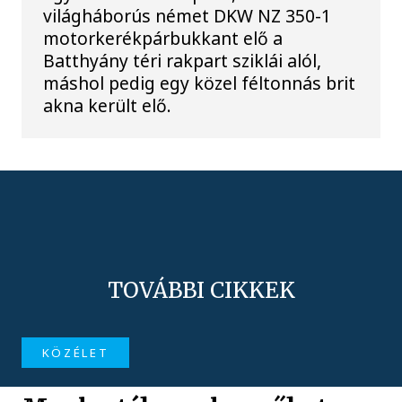
világháborús német DKW NZ 350-1
motorkerékpárbukkant elő a
Batthyány téri rakpart sziklái alól,
máshol pedig egy közel féltonnás brit
akna került elő.
TOVÁBBI CIKKEK
KÖZÉLET