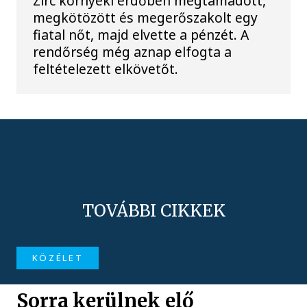
Zirc környéki erdőben megtámadott,
megkötözött és megerőszakolt egy
fiatal nőt, majd elvette a pénzét. A
rendőrség még aznap elfogta a
feltételezett elkövetőt.
TOVÁBBI CIKKEK
KÖZÉLET
Sorra kerülnek elő