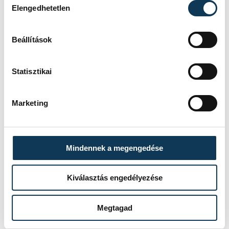
Elengedhetetlen
Beállítások
Statisztikai
Marketing
Mindennek a megengedése
TOVÁBBI CIKKEK
Kiválasztás engedélyezése
KÉK FÉNY
Megtagad
Szalagkorlátnak