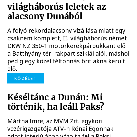
világháborús leletek az
alacsony Dunából
A folyó rekordalacsony vízállása miatt egy
csaknem komplett, II. világháborús német
DKW NZ 350-1 motorkerékpárbukkant elő
a Batthyány téri rakpart sziklái alól, máshol
pedig egy közel féltonnás brit akna került
elő.
KÖZÉLET
Késéltánc a Dunán: Mi
történik, ha leáll Paks?
Mártha Imre, az MVM Zrt. egykori
vezérigazgatója ATV-n Rónai Egonnak
adott interjújában vázolta fel a Paksi