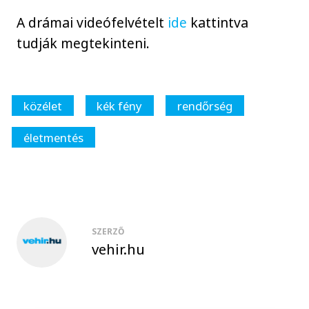
A drámai videófelvételt
ide
kattintva
tudják megtekinteni.
közélet
kék fény
rendőrség
életmentés
SZERZŐ
vehir.hu