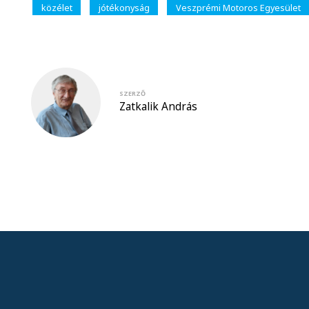
közélet
jótékonyság
Veszprémi Motoros Egyesület
SZERZŐ
Zatkalik András