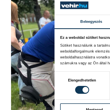
Beleegyezés
Ez a weboldal sütiket haszn
Sütiket használunk a tartal
weboldalforgalmunk elemzésé
weboldalhasználatra vonatko
számukra vagy az Ön által ha
Hozzájárulás kiválasztása
Elengedhetetlen
Megtagad