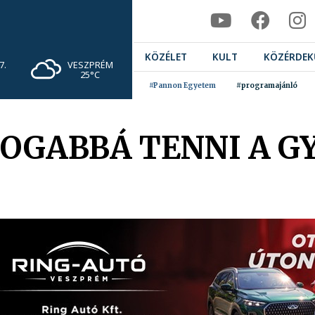
KÖZÉLET
KULT
KÖZÉRDEK
VESZPRÉM
7.
25°C
#Pannon Egyetem
#programajánló
DOGABBÁ TENNI A G