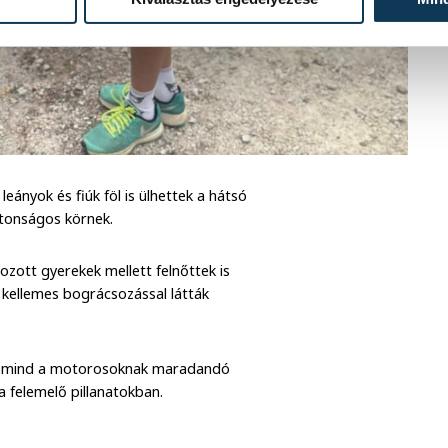
leányok és fiúk föl is ülhettek a hátsó
ztonságos körnek.
ozott gyerekek mellett felnőttek is
 kellemes bográcsozással látták
nek, mind a motorosoknak maradandó
a felemelő pillanatokban.