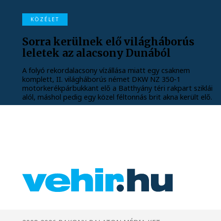
KÖZÉLET
Sorra kerülnek elő világháborús
leletek az alacsony Dunából
A folyó rekordalacsony vízállása miatt egy csaknem
komplett, II. világháborús német DKW NZ 350-1
motorkerékpárbukkant elő a Batthyány téri rakpart sziklái
alól, máshol pedig egy közel féltonnás brit akna került elő.