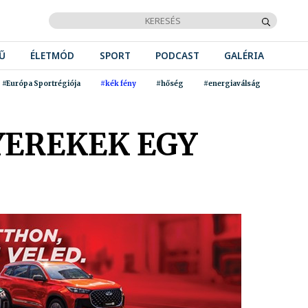
Ű
ÉLETMÓD
SPORT
PODCAST
GALÉRIA
#Európa Sportrégiója
#kék fény
#hőség
#energiaválság
YEREKEK EGY