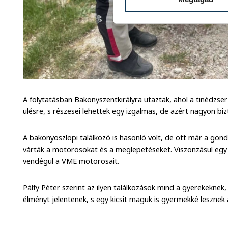
A folytatásban Bakonyszentkirályra utaztak, ahol a tinédzser 
ülésre, s részesei lehettek egy izgalmas, de azért nagyon bi
A bakonyoszlopi találkozó is hasonló volt, de ott már a gond
várták a motorosokat és a meglepetéseket. Viszonzásul egy
vendégül a VME motorosait.
Pálfy Péter szerint az ilyen találkozások mind a gyerekek
élményt jelentenek, s egy kicsit maguk is gyermekké lesznek 