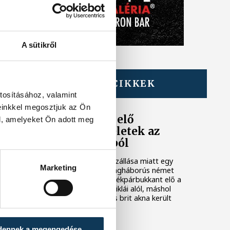
A sütikről
TOVÁBBI CIKKEK
KÖZÉLET
tosításához, valamint
einkkel megosztjuk az Ön
Sorra kerülnek elő
l, amelyeket Ön adott meg
világháborús leletek az
alacsony Dunából
A folyó rekordalacsony vízállása miatt egy
Marketing
csaknem komplett, II. világháborús német
DKW NZ 350-1 motorkerékpárbukkant elő a
Batthyány téri rakpart sziklái alól, máshol
pedig egy közel féltonnás brit akna került
elő.
dennek a megengedése