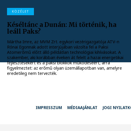
KÖZÉLET
Késéltánc a Dunán: Mi történik, ha
leáll Paks?
Mártha Imre, az MVM Zrt. egykori vezérigazgatója ATV-n
Rónai Egonnak adott interjújában vázolta fel a Paksi
Atomerőmű előtt álló példátlan technológiai kihívásokat. A
szakember, aki korábban éveken át felelt a hazai energetikai
fejlesztésekért és a paksi blokkok működéséért, arra
figyelmeztet: az erőmű olyan üzemállapotban van, amelyre
eredetileg nem tervezték.
IMPRESSZUM
MÉDIAAJÁNLAT
JOGI NYILAT