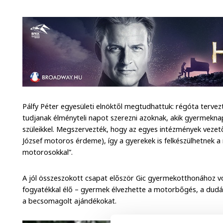
Pálfy Péter egyesületi elnöktől megtudhattuk: régóta tervezt
tudjanak élményteli napot szerezni azoknak, akik gyermekna
szüleikkel. Megszervezték, hogy az egyes intézmények vezetői
József motoros érdeme), így a gyerekek is felkészülhetnek a
motorosokkal”.
A jól összeszokott csapat először Gic gyermekotthonához vonu
fogyatékkal élő – gyermek élvezhette a motorbőgés, a dud
a becsomagolt ajándékokat.