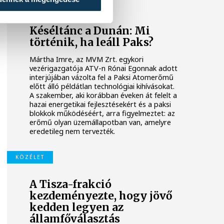
KÖZÉLET
Késéltánc a Dunán: Mi
történik, ha leáll Paks?
Mártha Imre, az MVM Zrt. egykori
vezérigazgatója ATV-n Rónai Egonnak adott
interjújában vázolta fel a Paksi Atomerőmű
előtt álló példátlan technológiai kihívásokat.
A szakember, aki korábban éveken át felelt a
hazai energetikai fejlesztésekért és a paksi
blokkok működéséért, arra figyelmeztet: az
erőmű olyan üzemállapotban van, amelyre
eredetileg nem tervezték.
KÖZÉLET
A Tisza-frakció
kezdeményezte, hogy jövő
kedden legyen az
államfőválasztás