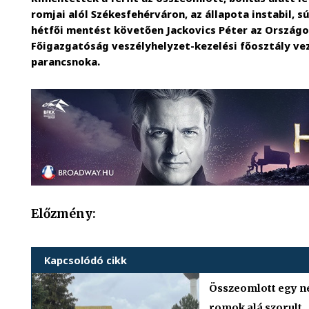
romjai alól Székesfehérváron, az állapota instabil, s
hétfői mentést követően Jackovics Péter az Ország
Főigazgatóság veszélyhelyzet-kezelési főosztály v
parancsnoka.
Előzmény:
Kapcsolódó cikk
Összeomlott egy n
romok alá szorult