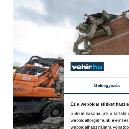
Beleegyezés
Ez a weboldal sütiket haszn
Sütiket használunk a tartal
weboldalforgalmunk elemzésé
weboldalhasználatra vonatko