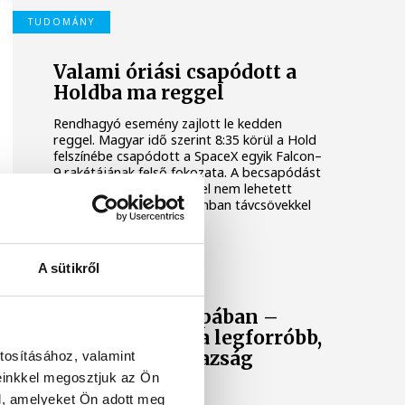
TUDOMÁNY
Valami óriási csapódott a
Holdba ma reggel
Rendhagyó esemény zajlott le kedden
reggel. Magyar idő szerint 8:35 körül a Hold
felszínébe csapódott a SpaceX egyik Falcon–
9 rakétájának felső fokozata. A becsapódást
a Földről szabad szemmel nem lehetett
látni, a szakemberek azonban távcsövekkel
figyelték az eseményt.
A sütikről
KÖZÉLET
Rekordok Európában –
Magyarország a legforróbb,
Angliában szárazság
tosításához, valamint
tombol
einkkel megosztjuk az Ön
l, amelyeket Ön adott meg