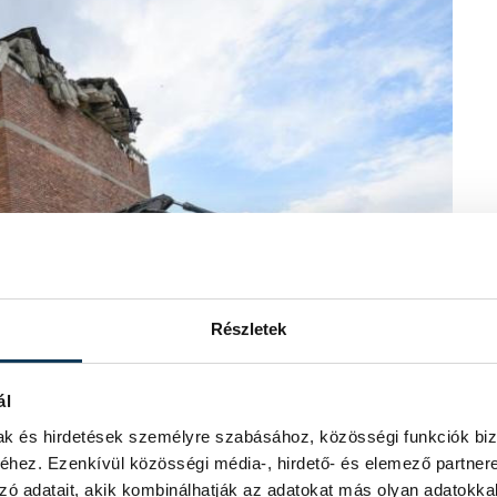
Részletek
ál
mak és hirdetések személyre szabásához, közösségi funkciók biz
hez. Ezenkívül közösségi média-, hirdető- és elemező partner
zó adatait, akik kombinálhatják az adatokat más olyan adatokka