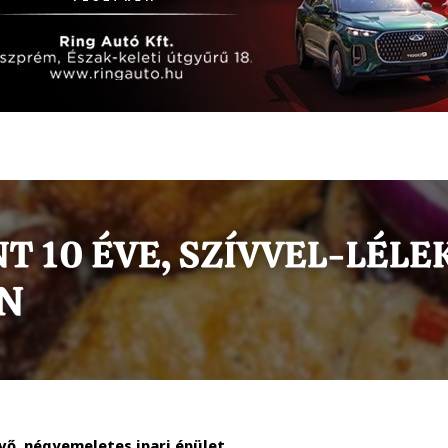
évő, négyemeletes ipari épület