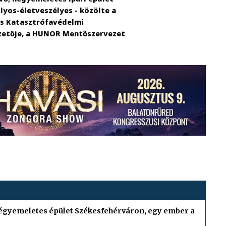
úlyos-életveszélyes - közölte a
os Katasztrófavédelmi
ezetője, a HUNOR Mentőszervezet
égyemeletes épület Székesfehérváron, egy ember a