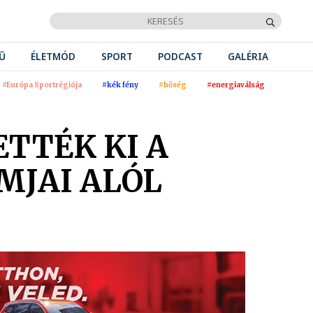
Ű
ÉLETMÓD
SPORT
PODCAST
GALÉRIA
#Európa Sportrégiója
#kék fény
#hőség
#energiaválság
TTÉK KI A
MJAI ALÓL