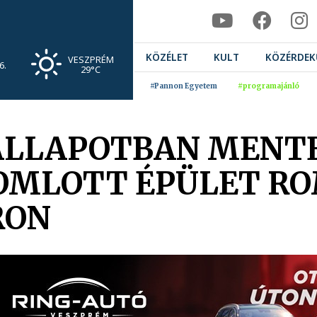
KÖZÉLET
KULT
KÖZÉRDEK
VESZPRÉM
6.
29°C
#Pannon Egyetem
#programajánló
ÁLLAPOTBAN MENTE
EOMLOTT ÉPÜLET RO
RON