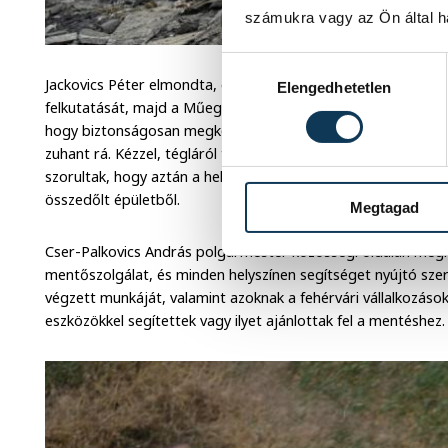
számukra vagy az Ön által ha
Hozzájárulás kiválasztása
Jackovics Péter elmondta, elsőként az önkéntesek keresőka
Elengedhetetlen
felkutatását, majd a Műegyetemről érkezett statikus mérnök 
hogy biztonságosan megközelíthessék a több méter mélyen l
zuhant rá. Kézzel, tégláról téglára hordták ki a romokat, am
szorultak, hogy aztán a helyszínen stabilizálni tudják a ment
összedőlt épületből.
Megtagad
Cser-Palkovics András polgármester közösségi oldalán meg
mentőszolgálat, és minden helyszínen segítséget nyújtó sze
végzett munkáját, valamint azoknak a fehérvári vállalkozások
eszközökkel segítettek vagy ilyet ajánlottak fel a mentéshez.