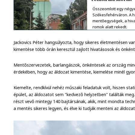
Összeomlott egy négyem
Székesfehérváron. A he
mentőegységek, a hiva
romok alatt rekedt.
Jackovics Péter hangsúlyozta, hogy sikeres életmentésen van
kimentése több órán keresztül zajlott hivatásosok és önkén
Mentőszervezetek, barlangászok, önkéntesek az ország mi
érdekében, hogy az áldozat kimentése, kiemelése minél gyor
Kiemelte, rendkívül nehéz műszaki feladatuk volt, hiszen stati
épület, az áldozatot sem "kedvező helyzetben" találták meg
részt vevő mintegy 140 bajtársának, akik, mint mondta techn
a mentés sikeres legyen, és élve ki tudják menteni az áldozat