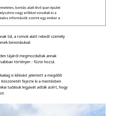
eletes, bontás alatt lévő ipari épület
lyszínre nagy erőkkel vonultak ki a
talos információk szerint egy ember a
nak túl, a romok alatt rekedt személy
tesek bevonásával.
nden tájáról megmozdultak annak
sabban történjen - fűzte hozzá.
kailag is kihívást jelentett a megdőlt
. Köszönetét fejezte ki a mentésben
ikai tudásuk legjavát adták azért, hogy
ot.