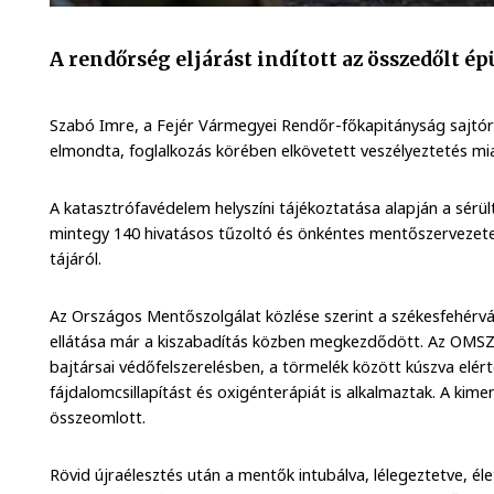
A rendőrség eljárást indított az összedőlt é
Szabó Imre, a Fejér Vármegyei Rendőr-főkapitányság sajtó
elmondta, foglalkozás körében elkövetett veszélyeztetés miat
A katasztrófavédelem helyszíni tájékoztatása alapján a sérül
mintegy 140 hivatásos tűzoltó és önkéntes mentőszervezet
tájáról.
Az Országos Mentőszolgálat közlése szerint a székesfehérvár
ellátása már a kiszabadítás közben megkezdődött. Az OMS
bajtársai védőfelszerelésben, a törmelék között kúszva elérté
fájdalomcsillapítást és oxigénterápiát is alkalmaztak. A kime
összeomlott.
Rövid újraélesztés után a mentők intubálva, lélegeztetve, éle