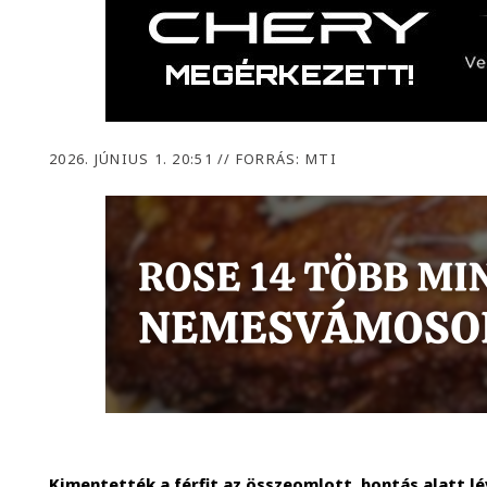
2026. JÚNIUS 1. 20:51
//
FORRÁS: MTI
Kimentették a férfit az összeomlott, bontás alatt l