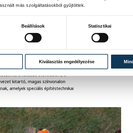
sznált más szolgáltatásokból gyűjtöttek.
merával kezdték meg az áldozat
Beállítások
Statisztikai
bevonásával stabilizálták az épületet,
évő sérültet, akire egy gerenda
elyek a bejárat és az áldozat közé
ősök az állapotát, mielőtt kihozták az
Kiválasztás engedélyezése
Min
köszönte a katasztrófavédelem, a
rvezet kitartó, magas színvonalon
nak, amelyek speciális építéstechnikai