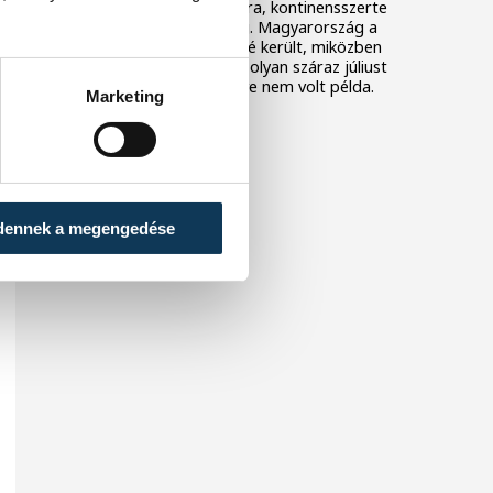
Rá sem ismerünk Európára, kontinensszerte
rekordokat dönt a hőség. Magyarország a
legforróbb országok közé került, miközben
az Egyesült Királyságban olyan száraz júliust
mértek, amilyenre 155 éve nem volt példa.
Marketing
dennek a megengedése