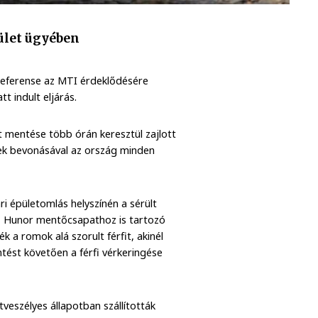
pület ügyében
referense az MTI érdeklődésére
t indult eljárás.
t mentése több órán keresztül zajlott
ek bevonásával az ország minden
i épületomlás helyszínén a sérült
Z Hunor mentőcsapathoz is tartozó
k a romok alá szorult férfit, akinél
ntést követően a férfi vérkeringése
tveszélyes állapotban szállították