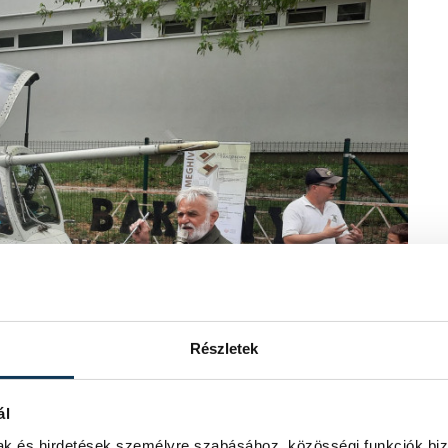
Részletek
ál
mak és hirdetések személyre szabásához, közösségi funkciók biz