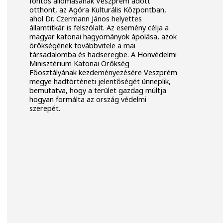
fontos állomásának Veszprém adott
otthont, az Agóra Kulturális Központban,
ahol Dr. Czermann János helyettes
államtitkár is felszólalt. Az esemény célja a
magyar katonai hagyományok ápolása, azok
örökségének továbbvitele a mai
társadalomba és hadseregbe. A Honvédelmi
Minisztérium Katonai Örökség
Főosztályának kezdeményezésére Veszprém
megye hadtörténeti jelentőségét ünneplik,
bemutatva, hogy a terület gazdag múltja
hogyan formálta az ország védelmi
szerepét.