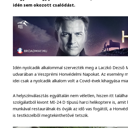
idén sem okozott csalódást.
Idén nyolcadik alkalommal szervezték meg a Laczkó Dezső 
udvarában a Veszprémi Honvédelmi Napokat. Az esemény már 
idei csak a nyolcadik alkalom volt a Covid-évek kihagyása mia
A helyszínválasztás egyáltalán nem véletlen, hiszen itt tal
szolgálatból kivont MI-24 D típusú harci helikoptere is, am
munkával restaurálnak és óvják az idő vas fogától, a Honv
is testközelből megtekinthetővé tetszik.