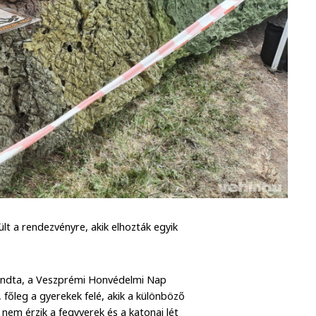
lt a rendezvényre, akik elhozták egyik
ondta, a Veszprémi Honvédelmi Nap
 főleg a gyerekek felé, akik a különböző
nem érzik a fegyverek és a katonai lét