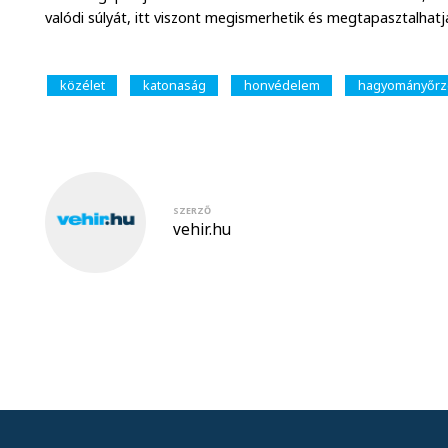
valódi súlyát, itt viszont megismerhetik és megtapasztalhatj
közélet
katonaság
honvédelem
hagyományőrz
SZERZŐ
vehir.hu