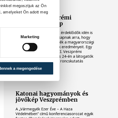
PROGRAMAJÁNLÓ
einkkel megosztjuk az Ön
l, amelyeket Ön adott meg
Jön a VII. Veszprémi
Honvédelmi Nap
A hazai hadtörténet iránt érdeklődők idén is
Marketing
egyedülálló lehetőséget kapnak arra, hogy
közelebbről is megismerjék a magyarországi
hadszínterek feltárásának eredményeit. Egy
tematikus kiállításon, a VII. Veszprémi
Honvédelmi Napon május 24-én a látogatók
betekintést nyerhetnek a roncskutatás
legújabb eredményeibe.
dennek a megengedése
Katonai hagyományok és
jövőkép Veszprémben
A „Vármegyék Ezer Éve – A Haza
Védelmében” című konferenciasorozat egyik