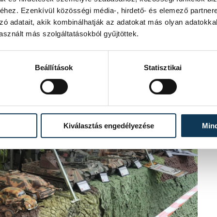
hez. Ezenkívül közösségi média-, hirdető- és elemező partner
lban. Szombaton már délelőtt
zó adatait, akik kombinálhatják az adatokat más olyan adatokka
rző egyesületek és katonai
sznált más szolgáltatásokból gyűjtöttek.
lvonultattak számos olyan relikviát,
ús eszközökből, fegyverekből, repülő és
Beállítások
Statisztikai
 helyett csak gázpatronokkal, de így is
az eszközök éles helyzetben is
Kiválasztás engedélyezése
Min