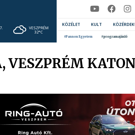
KÖZÉLET
KULT
KÖZÉRDEK
VESZPRÉM
7.
32°C
#Pannon Egyetem
#programajánló
A, VESZPRÉM KATO