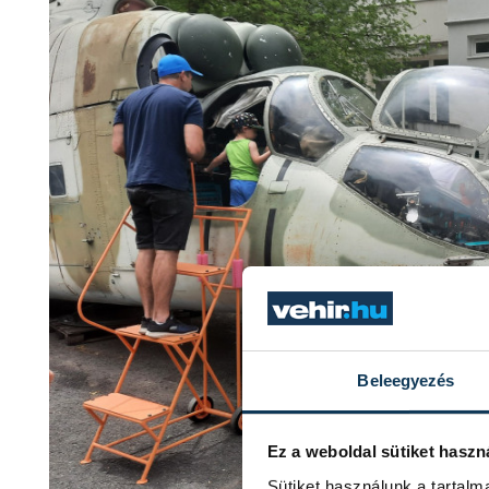
Beleegyezés
Ez a weboldal sütiket haszn
Sütiket használunk a tartal