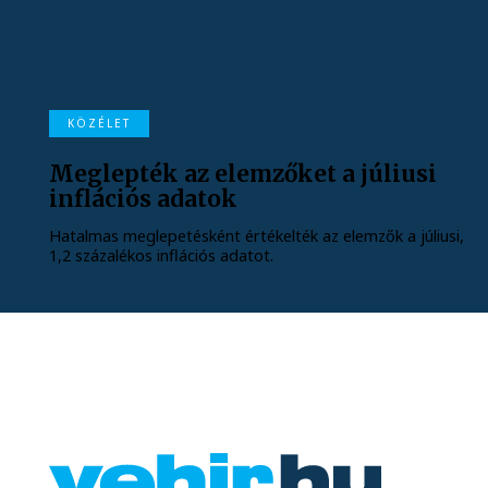
KÖZÉLET
Meglepték az elemzőket a júliusi
inflációs adatok
Hatalmas meglepetésként értékelték az elemzők a júliusi,
1,2 százalékos inflációs adatot.