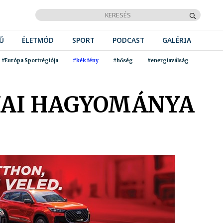
Ű
ÉLETMÓD
SPORT
PODCAST
GALÉRIA
#Európa Sportrégiója
#kék fény
#hőség
#energiaválság
NAI HAGYOMÁNYA