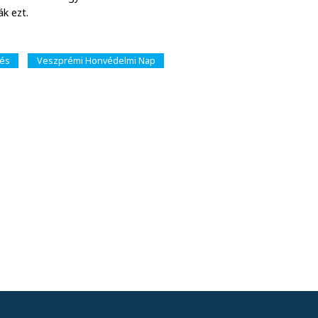
ák ezt.
és
Veszprémi Honvédelmi Nap