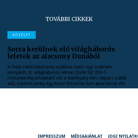
TOVÁBBI CIKKEK
KÖZÉLET
Sorra kerülnek elő világháborús
leletek az alacsony Dunából
A folyó rekordalacsony vízállása miatt egy csaknem
komplett, II. világháborús német DKW NZ 350-1
motorkerékpárbukkant elő a Batthyány téri rakpart sziklái
alól, máshol pedig egy közel féltonnás brit akna került elő.
IMPRESSZUM
MÉDIAAJÁNLAT
JOGI NYILAT