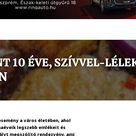
semény a város életében, ahol
aéveik legszebb emlékeit és
tályt megszólító rendezvény, ami