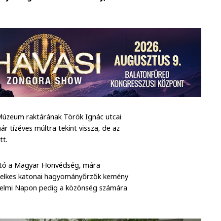
Múzeum raktárának Török Ignác utcai
tízéves múltra tekint vissza, de az
tt.
álható a Magyar Honvédség, mára
it lelkes katonai hagyományőrzők kemény
édelmi Napon pedig a közönség számára