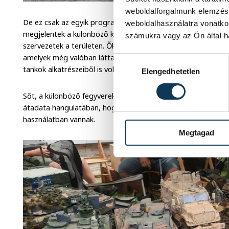
weboldalforgalmunk elemzésé
De ez csak az egyik programelem az egész napos felhozata
weboldalhasználatra vonatko
megjelentek a különböző korszakokat bemutató hagyományő
számukra vagy az Ön által ha
szervezetek a területen. Ők autentikus egyenruháik mellett fe
amelyek még valóban láttak háborút, így I. és II. világhábor
Hozzájárulás kiválasztása
tankok alkatrészeiből is volt kiállítás.
Elengedhetetlen
Sőt, a különböző fegyvereket meg is szólaltatták, éles lőszer
átadata hangulatában, hogy milyen hanggal jár, amikor ezek 
használatban vannak.
Megtagad