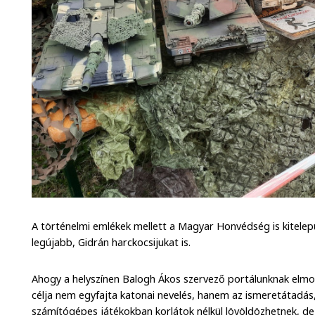
A történelmi emlékek mellett a Magyar Honvédség is kitelepü
legújabb, Gidrán harckocsijukat is.
Ahogy a helyszínen Balogh Ákos szervező portálunknak elm
célja nem egyfajta katonai nevelés, hanem az ismeretátadás,
számítógépes játékokban korlátok nélkül lövöldözhetnek, de 