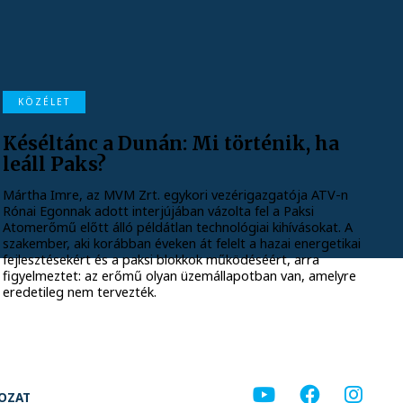
KÖZÉLET
Késéltánc a Dunán: Mi történik, ha
leáll Paks?
Mártha Imre, az MVM Zrt. egykori vezérigazgatója ATV-n
Rónai Egonnak adott interjújában vázolta fel a Paksi
Atomerőmű előtt álló példátlan technológiai kihívásokat. A
szakember, aki korábban éveken át felelt a hazai energetikai
fejlesztésekért és a paksi blokkok működéséért, arra
figyelmeztet: az erőmű olyan üzemállapotban van, amelyre
eredetileg nem tervezték.
KOZAT