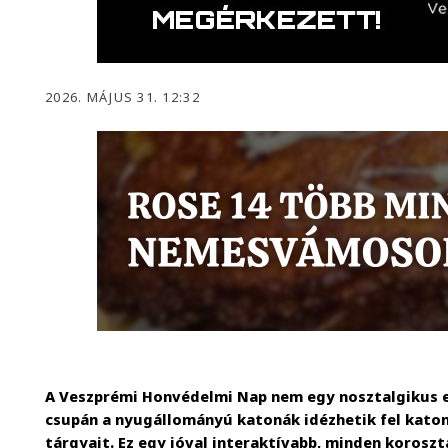
2026. MÁJUS 31. 12:32
A Veszprémi Honvédelmi Nap nem egy nosztalgikus e
csupán a nyugállományú katonák idézhetik fel katon
tárgyait. Ez egy jóval interaktívabb, minden korosz