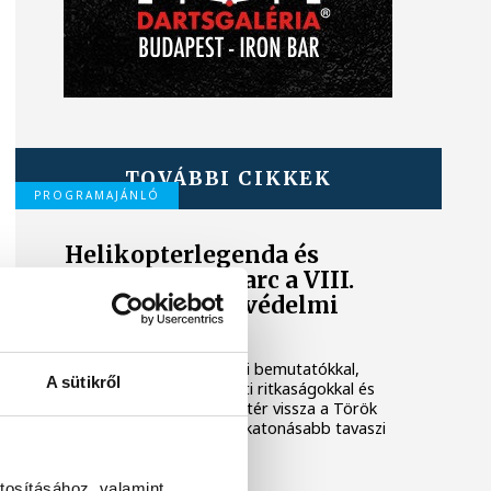
TOVÁBBI CIKKEK
PROGRAMAJÁNLÓ
Helikopterlegenda és
katonai közelharc a VIII.
Veszprémi Honvédelmi
Napon
Látványos harcművészeti bemutatókkal,
A sütikről
jubileumi repüléstörténeti ritkaságokkal és
igazi katonai hangulattal tér vissza a Török
Ignác utcába a város legkatonásabb tavaszi
rendezvénye.
tosításához, valamint