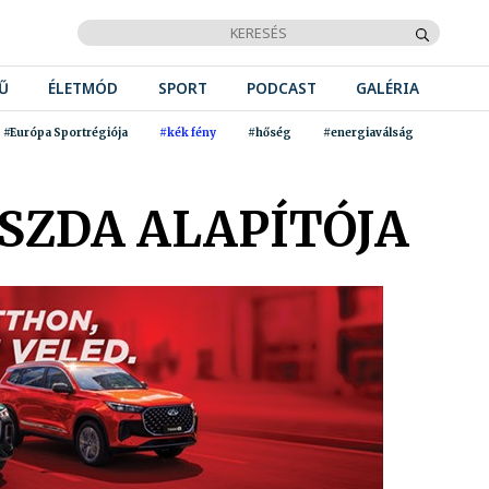
Ű
ÉLETMÓD
SPORT
PODCAST
GALÉRIA
#Európa Sportrégiója
#kék fény
#hőség
#energiaválság
SZDA ALAPÍTÓJA