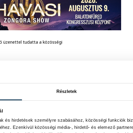
 üzenettel tudatta a közösségi
katárs, Rokon, Barát és Szomszéd. Te
 rengeteg jót amit Tőled
nkában.
Részletek
mert Te voltál a mi erőnk, lelkünk,
dig Nálad szebbet senki nem csinál.
ál
prögetsz a cukrászda előtt. Minden
mak és hirdetések személyre szabásához, közösségi funkciók biz
hez. Ezenkívül közösségi média-, hirdető- és elemező partner
ogy mindig büszke lehess ránk.