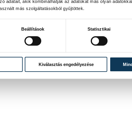
den óránkat Veled tölthettük és így
zó adatait, akik kombinálhatják az adatokat más olyan adatokka
sznált más szolgáltatásokból gyűjtöttek.
minden szelet süteményben, minden
 Kokó bácsi, Pista bácsi!
Beállítások
Statisztikai
ő szigorral és sok szeretettel, ahogy
Kiválasztás engedélyezése
Min