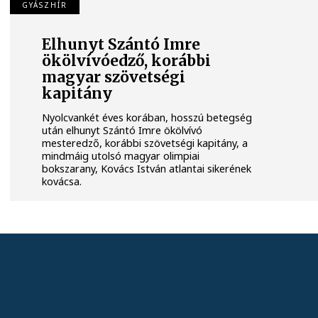
GYÁSZHÍR
Elhunyt Szántó Imre
ökölvívóedző, korábbi
magyar szövetségi
kapitány
Nyolcvankét éves korában, hosszú betegség
után elhunyt Szántó Imre ökölvívó
mesteredző, korábbi szövetségi kapitány, a
mindmáig utolsó magyar olimpiai
bokszarany, Kovács István atlantai sikerének
kovácsa.