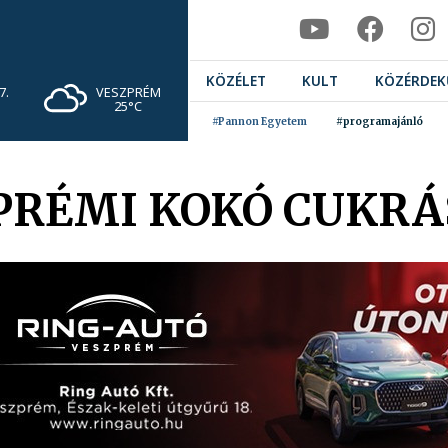
KÖZÉLET
KULT
KÖZÉRDEK
VESZPRÉM
7.
25°C
#Pannon Egyetem
#programajánló
PRÉMI KOKÓ CUKRÁ