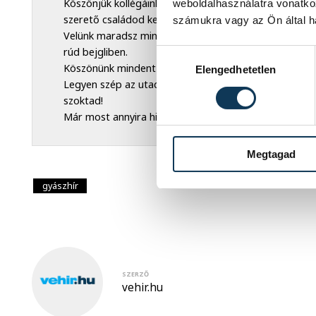
Köszönjük kollégáinknak, hogy az utolsó hetedben min
weboldalhasználatra vonatko
szerető családod kezei közt hunytad le szemed.
számukra vagy az Ön által ha
Velünk maradsz minden gombóc vanília fagylaltban, 
rúd bejgliben.
Hozzájárulás kiválasztása
Köszönünk mindent Drága Öcsi, Édesapa, Papa, Papuci,
Elengedhetetlen
Legyen szép az utad és figyelj minket továbbra is kell
szoktad!
Már most annyira hiányzol!
Megtagad
gyászhír
SZERZŐ
vehir.hu