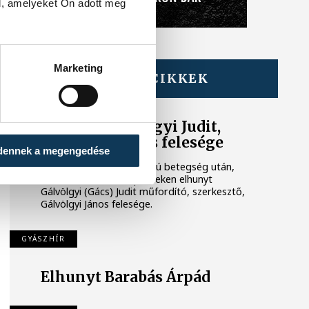
l, amelyeket Ön adott meg
Marketing
TOVÁBBI CIKKEK
GYÁSZHÍR
Elhunyt Gálvölgyi Judit,
Gálvölgyi János felesége
dennek a megengedése
Méltósággal viselt, hosszú betegség után,
életének 81. évében pénteken elhunyt
Gálvölgyi (Gács) Judit műfordító, szerkesztő,
Gálvölgyi János felesége.
GYÁSZHÍR
Elhunyt Barabás Árpád