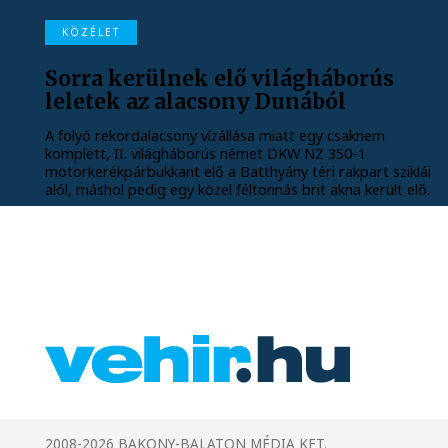
KÖZÉLET
Sorra kerülnek elő világháborús
leletek az alacsony Dunából
A folyó rekordalacsony vízállása miatt egy csaknem
komplett, II. világháborús német DKW NZ 350-1
motorkerékpárbukkant elő a Batthyány téri rakpart sziklái
alól, máshol pedig egy közel féltonnás brit akna került elő.
2008-2026 BAKONY-BALATON MÉDIA KFT.