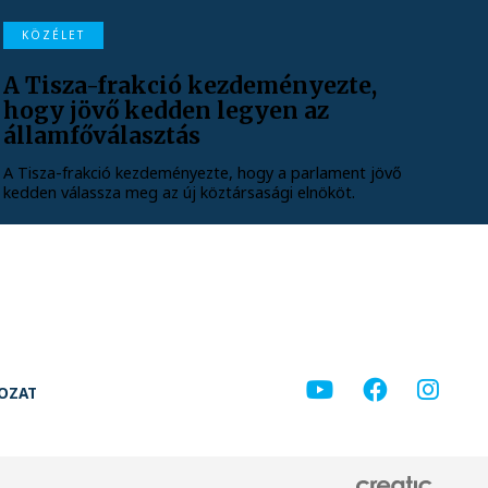
KÖZÉLET
A Tisza-frakció kezdeményezte,
hogy jövő kedden legyen az
államfőválasztás
A Tisza-frakció kezdeményezte, hogy a parlament jövő
kedden válassza meg az új köztársasági elnököt.
KOZAT