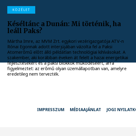
KÖZÉLET
Késéltánc a Dunán: Mi történik, ha
leáll Paks?
Mártha Imre, az MVM Zrt. egykori vezérigazgatója ATV-n
Rónai Egonnak adott interjújában vázolta fel a Paksi
Atomerőmű előtt álló példátlan technológiai kihívásokat. A
szakember, aki korábban éveken át felelt a hazai energetikai
fejlesztésekért és a paksi blokkok működéséért, arra
figyelmeztet: az erőmű olyan üzemállapotban van, amelyre
eredetileg nem tervezték.
IMPRESSZUM
MÉDIAAJÁNLAT
JOGI NYILAT