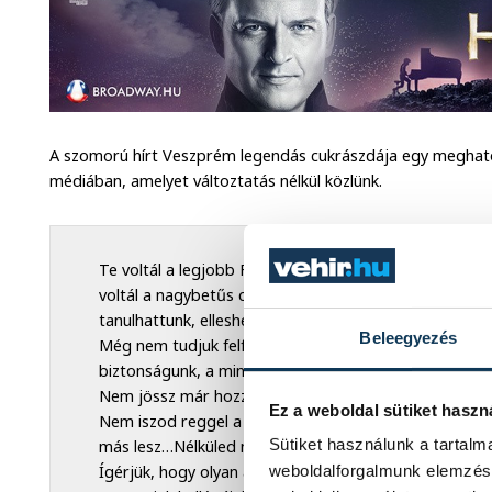
A szomorú hírt Veszprém legendás cukrászdája egy megható
médiában, amelyet változtatás nélkül közlünk.
Te voltál a legjobb Férj, Apa, Nagypapa, Főnök, Mun
voltál a nagybetűs csupaszív EMBER. Köszönjük azt a
tanulhattunk, elleshettünk akár az életben, akár a mu
Beleegyezés
Még nem tudjuk felfogni, hogy lesz a holnap nélküled, 
biztonságunk, a mindenünk.
Nem jössz már hozzánk gesztenye szívet készíteni, pe
Ez a weboldal sütiket haszn
Nem iszod reggel a kávédat az asztalodnál és nem sö
Sütiket használunk a tartal
más lesz…Nélküled minden más lesz...
weboldalforgalmunk elemzésé
Ígérjük, hogy olyan alázattal folytatjuk a művedet, h