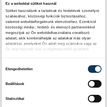
Ez a weboldal sütiket használ
Veszprém-Balaton Európa Sportrégiója
2026
Sütiket használunk a tartalmak és hirdetések személyre
szabásához, közösségi funkciók biztosításához,
Cholnoky Mozgásművészeti Stúdió
valamint weboldalforgalmunk elemzéséhez. Ezenkívül
közösségi média-, hirdető- és elemező partnereinkkel
megosztjuk az Ön weboldalhasználatra vonatkozó
adatait, akik kombinálhatják az adatokat más olyan
adatokkal, amelyeket Ön adott meg számukra vagy az
Ön által használt más szolgáltatásokból gyűjtöttek.
SZERZŐ
vehir.hu
Hozzájárulás kiválasztása
Elengedhetetlen
Beállítások
Statisztikai