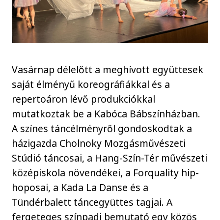
Vasárnap délelőtt a meghívott együttesek
saját élményű koreográfiákkal és a
repertoáron lévő produkciókkal
mutatkoztak be a Kabóca Bábszínházban.
A színes táncélményről gondoskodtak a
házigazda Cholnoky Mozgásművészeti
Stúdió táncosai, a Hang-Szín-Tér művészeti
középiskola növendékei, a Forquality hip-
hoposai, a Kada La Danse és a
Tündérbalett táncegyüttes tagjai. A
fergeteges színpadi bemutató egy közös