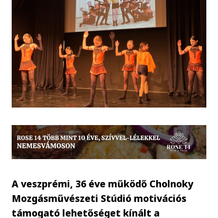
A veszprémi, 36 éve működő Cholnoky
Mozgásművészeti Stúdió motivációs
támogató lehetőséget kínált a