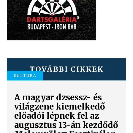
TOVÁBBI CIKKEK
KULTÚRA
A magyar dzsessz- és
világzene kiemelkedő
előadói lépnek fel az
augusztus 13-án kezdődő