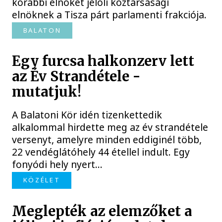
korábbi elnökét jelöli köztársasági
elnöknek a Tisza párt parlamenti frakciója.
BALATON
Egy furcsa halkonzerv lett
az Év Strandétele -
mutatjuk!
A Balatoni Kör idén tizenkettedik
alkalommal hirdette meg az év strandétele
versenyt, amelyre minden eddiginél több,
22 vendéglátóhely 44 étellel indult. Egy
fonyódi hely nyert...
KÖZÉLET
Meglepték az elemzőket a