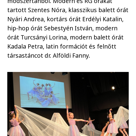
módszertanból. Modern és RG órákat
tartott Szentes Nóra, klasszikus balett órát
Nyári Andrea, kortárs órát Erdélyi Katalin,
hip-hop órát Sebestyén István, modern
órát Turcsányi Lorina, modern balett órát
Kadala Petra, latin formációt és felnőtt
társastáncot dr. Alföldi Fanny.