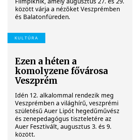
Filmpiknik, amely augusztus 27. és 29.
között várja a nézőket Veszprémben
és Balatonfüreden.
KULTÚRA
Ezen a héten a
komolyzene fővárosa
Veszprém
Idén 12. alkalommal rendezik meg
Veszprémben a világhírű, veszprémi
születésű Auer Lipót hegedűművész
és zenepedagógus tiszteletére az
Auer Fesztivált, augusztus 3. és 9.
között.