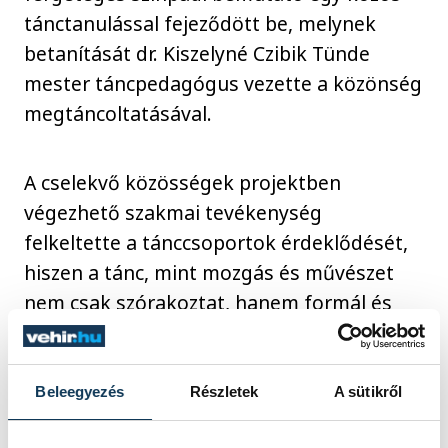
tánctanulással fejeződött be, melynek
betanítását dr. Kiszelyné Czibik Tünde
mester táncpedagógus vezette a közönség
megtáncoltatásával.
A cselekvő közösségek projektben
végezhető szakmai tevékenység
felkeltette a tánccsoportok érdeklődését,
hiszen a tánc, mint mozgás és művészet
nem csak szórakoztat, hanem formál és
párbeszédre hív.
Beleegyezés
Részletek
A sütikről
kultúra
tánc