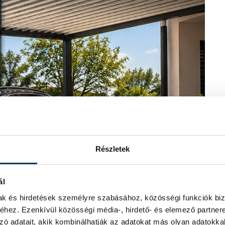
Részletek
ál
mak és hirdetések személyre szabásához, közösségi funkciók biz
hez. Ezenkívül közösségi média-, hirdető- és elemező partner
zó adatait, akik kombinálhatják az adatokat más olyan adatokka