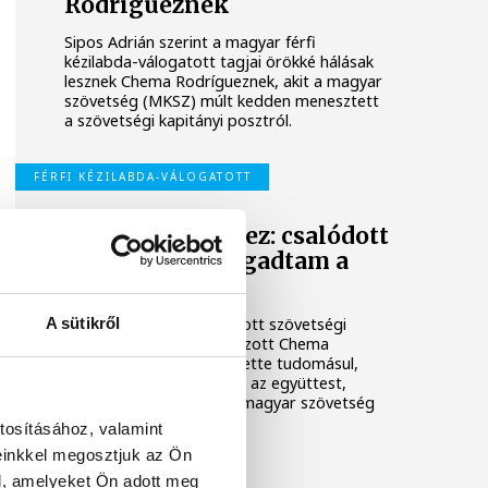
Rodrígueznek
Sipos Adrián szerint a magyar férfi
kézilabda-válogatott tagjai örökké hálásak
lesznek Chema Rodrígueznek, akit a magyar
szövetség (MKSZ) múlt kedden menesztett
a szövetségi kapitányi posztról.
FÉRFI KÉZILABDA-VÁLOGATOTT
Chema Rodríguez: csalódott
vagyok, de elfogadtam a
döntést
A sütikről
A férfi kézilabda-válogatott szövetségi
kapitányi posztjáról távozott Chema
Rodríguez csalódottan vette tudomásul,
hogy már nem ő irányítja az együttest,
ugyanakkor elfogadta a magyar szövetség
döntését.
tosításához, valamint
einkkel megosztjuk az Ön
l, amelyeket Ön adott meg