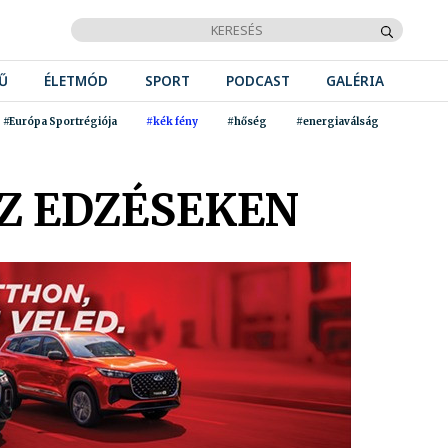
Ű
ÉLETMÓD
SPORT
PODCAST
GALÉRIA
#Európa Sportrégiója
#kék fény
#hőség
#energiaválság
Z EDZÉSEKEN