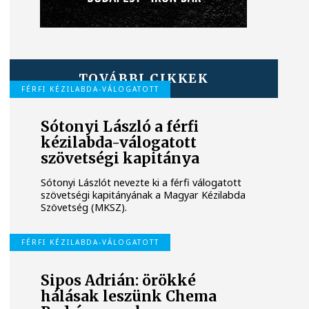
TOVÁBBI CIKKEK
FÉRFI KÉZILABDA-VÁLOGATOTT
Sótonyi László a férfi
kézilabda-válogatott
szövetségi kapitánya
Sótonyi Lászlót nevezte ki a férfi válogatott
szövetségi kapitányának a Magyar Kézilabda
Szövetség (MKSZ).
FÉRFI KÉZILABDA-VÁLOGATOTT
Sipos Adrián: örökké
hálásak leszünk Chema