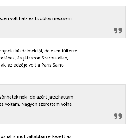
szen volt hat- és tízgólos meccsem
ajnoki küzdelmektől, de ezen túltette
téhez, és játsszon Szerbia ellen,
ki az edzője volt a Paris Saint-
zönhetek neki, de azért játszhattam
ges voltam. Nagyon szerettem volna
osnál is motiváltabban érkezett az