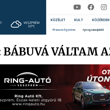
KÖZÉLET
KULT
KÖZÉRDEK
VESZPRÉM
7.
32°C
#Pannon Egyetem
#programajánló
 BÁBUVÁ VÁLTAM A