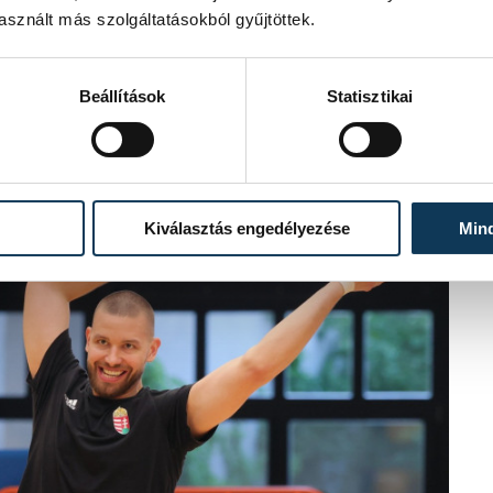
sznált más szolgáltatásokból gyűjtöttek.
Beállítások
Statisztikai
Kiválasztás engedélyezése
Min