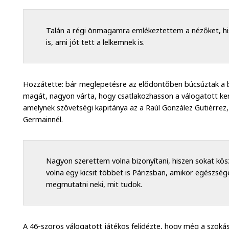
Talán a régi önmagamra emlékeztettem a nézőket, hi
is, ami jót tett a lelkemnek is.
Hozzátette: bár meglepetésre az elődöntőben búcsúztak a b
magát, nagyon várta, hogy csatlakozhasson a válogatott kere
amelynek szövetségi kapitánya az a Raúl González Gutiérrez, a
Germainnél.
Nagyon szerettem volna bizonyítani, hiszen sokat kös
volna egy kicsit többet is Párizsban, amikor egészsé
megmutatni neki, mit tudok.
A 46-szoros válogatott játékos felidézte, hogy még a szokás