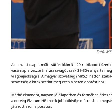
Fotó: MKS
A nemzeti csapat múlt csütörtökön 31-29-re kikapott Szerbi
vasárnap a veszprémi visszavágót csak 31-30-ra nyerte meg,
világbajnokságra. A magyar szövetség (MKSZ) hétfőn szabad
szövetség a hírek szerint még ezen a héten döntést hoz.
Máthé elmondta, nagyon jó állapotban és formában érkezett
a norvég Elverum HB másik jobbátlövője márciusban megsér
játszott azon a poszton.