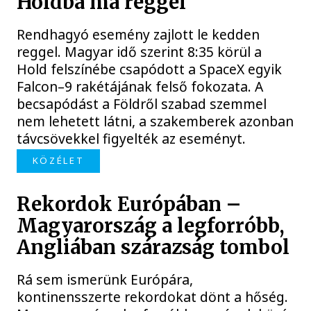
Holdba ma reggel
Rendhagyó esemény zajlott le kedden
reggel. Magyar idő szerint 8:35 körül a
Hold felszínébe csapódott a SpaceX egyik
Falcon–9 rakétájának felső fokozata. A
becsapódást a Földről szabad szemmel
nem lehetett látni, a szakemberek azonban
távcsövekkel figyelték az eseményt.
KÖZÉLET
Rekordok Európában –
Magyarország a legforróbb,
Angliában szárazság tombol
Rá sem ismerünk Európára,
kontinensszerte rekordokat dönt a hőség.