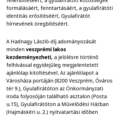
fellendítéséért, a gyulafirátóti közösségek
formálásáért, fenntartásáért, a gyulafirátóti
identitás erősítéséért, Gyulafirátót
hírnevének öregbítéséért.
A Hadnagy László-díj adományozását
minden
veszprémi lakos
kezdeményezheti,
a jelölésre történő
felhívással egyidejűleg megjelentetett
ajánlólap kitöltésével. Az ajánlólapot a
Városháza portáján (8200 Veszprém, Óváros
tér 9.), Gyulafirátóton az Önkormányzati
iroda folyosóján található asztalon (Posta
u.15), Gyulafirátóton a Művelődési Házban
(Hajmáskéri u. 2.) nyitvatartási időben