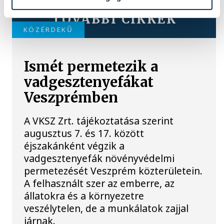
TOVÁBBI CIKKEK
KÖZÉRDEKŰ
Ismét permetezik a
vadgesztenyefákat
Veszprémben
A VKSZ Zrt. tájékoztatása szerint
augusztus 7. és 17. között
éjszakánként végzik a
vadgesztenyefák növényvédelmi
permetezését Veszprém közterületein.
A felhasznált szer az emberre, az
állatokra és a környezetre
veszélytelen, de a munkálatok zajjal
járnak.