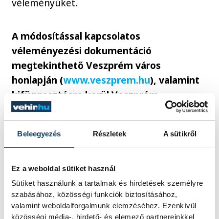
véleményüket.
A módosítással kapcsolatos
véleményezési dokumentáció
megtekinthető Veszprém város
honlapján (
www.veszprem.hu
), valamint
kifüggesztésre kerül Veszprém
Polgármesteri Hivatal Aulájában 2026.
május 18-tól 2026. június 2-ig.
Beleegyezés
Részletek
A sütikről
Kérjük, hogy észrevételeiket lehetőleg
Ez a weboldal sütiket használ
írásban tegyék meg Veszprém város
Sütiket használunk a tartalmak és hirdetések személyre
honlapján található partnerségi
szabásához, közösségi funkciók biztosításához,
egyeztetésről szóló 33/2022.(IX.29.)
valamint weboldalforgalmunk elemzéséhez. Ezenkívül
önkormányzati rendelet 2. melléklet
közösségi média-, hirdető- és elemező partnereinkkel