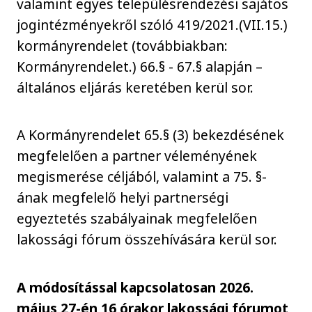
valamint egyes településrendezési sajátos
jogintézményekről szóló 419/2021.(VII.15.)
kormányrendelet (továbbiakban:
Kormányrendelet.) 66.§ - 67.§ alapján –
általános eljárás keretében kerül sor.
A Kormányrendelet 65.§ (3) bekezdésének
megfelelően a partner véleményének
megismerése céljából, valamint a 75. §-
ának megfelelő helyi partnerségi
egyeztetés szabályainak megfelelően
lakossági fórum összehívására kerül sor.
A módosítással kapcsolatosan 2026.
május 27-én 16 órakor lakossági fórumot