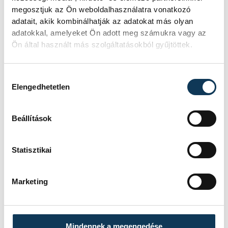
megosztjuk az Ön weboldalhasználatra vonatkozó
partnerségi adatlap kitöltésével.
adatait, akik kombinálhatják az adatokat más olyan
A kitöltött adatlapot kérjük a VMJV
adatokkal, amelyeket Ön adott meg számukra vagy az
Főépítészi Iroda címére (Veszprém, Óváros
Ön által használt más szolgáltatásokból gyűjtöttek.
tér 9.), vagy a foepitesz @gov.veszprem.hu
e-mail címre megküldeni szíveskedjenek.
Hozzájárulás kiválasztása
Elengedhetetlen
közérdekű
Beállítások
Statisztikai
Marketing
SZERZŐ
vehir.hu
Mindennek a megengedése