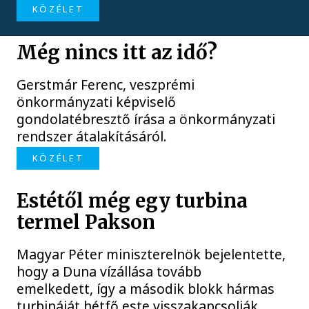
KÖZÉLET
Még nincs itt az idő?
Gerstmár Ferenc, veszprémi
önkormányzati képviselő
gondolatébresztő írása a önkormányzati
rendszer átalakításáról.
KÖZÉLET
Estétől még egy turbina
termel Pakson
Magyar Péter miniszterelnök bejelentette,
hogy a Duna vízállása tovább
emelkedett, így a második blokk hármas
turbináját hétfő este visszakapcsolják.