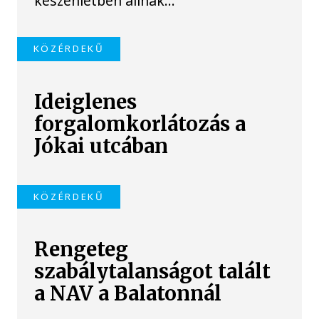
készenlétben állnak...
KÖZÉRDEKŰ
Ideiglenes
forgalomkorlátozás a
Jókai utcában
KÖZÉRDEKŰ
Rengeteg
szabálytalanságot talált
a NAV a Balatonnál