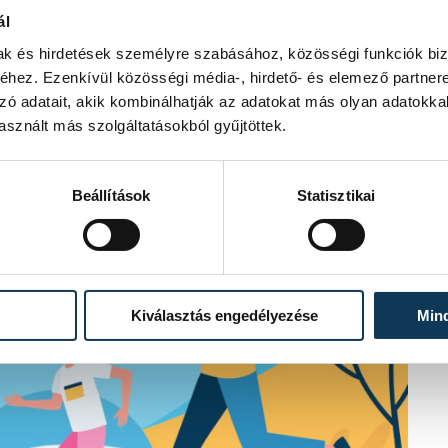
ál
mak és hirdetések személyre szabásához, közösségi funkciók biz
hez. Ezenkívül közösségi média-, hirdető- és elemező partner
zó adatait, akik kombinálhatják az adatokat más olyan adatokka
sznált más szolgáltatásokból gyűjtöttek.
Beállítások
Statisztikai
Kiválasztás engedélyezése
Min