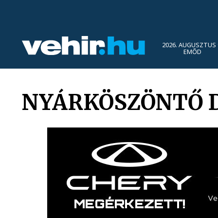
2026. AUGUSZTUS 
EMŐD
NYÁRKÖSZÖNTŐ D