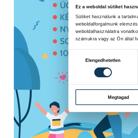
Ez a weboldal sütiket haszn
Sütiket használunk a tartal
weboldalforgalmunk elemzésé
weboldalhasználatra vonatko
számukra vagy az Ön által ha
Hozzájárulás kiválasztása
Elengedhetetlen
Megtagad