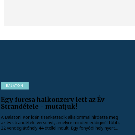
BALATON
Egy furcsa halkonzerv lett az Év
Strandétele - mutatjuk!
A Balatoni Kör idén tizenkettedik alkalommal hirdette meg
az év strandétele versenyt, amelyre minden eddiginél több,
22 vendéglátóhely 44 étellel indult. Egy fonyódi hely nyert...