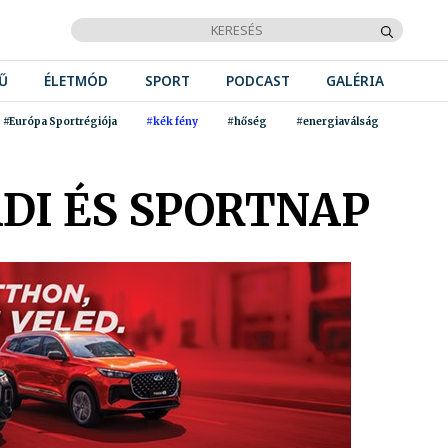
Ű
ÉLETMÓD
SPORT
PODCAST
GALÉRIA
#Európa Sportrégiója
#kék fény
#hőség
#energiaválság
DI ÉS SPORTNAP