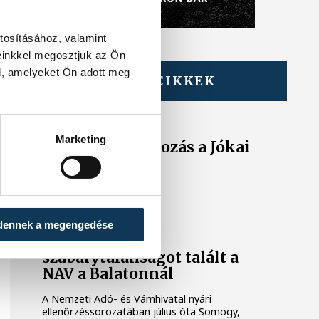
tosításához, valamint
einkkel megosztjuk az Ön
l, amelyeket Ön adott meg
TOVÁBBI CIKKEK
KÖZÉRDEKŰ
Ideiglenes
Marketing
forgalomkorlátozás a Jókai
utcában
KÖZÉRDEKŰ
dennek a megengedése
Rengeteg
szabálytalanságot talált a
NAV a Balatonnál
A Nemzeti Adó- és Vámhivatal nyári
ellenőrzéssorozatában július óta Somogy,