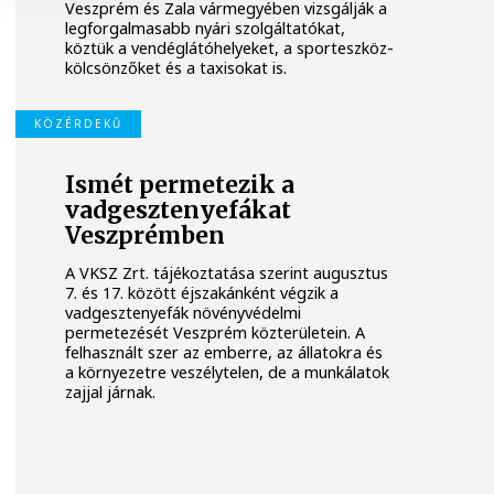
Veszprém és Zala vármegyében vizsgálják a
legforgalmasabb nyári szolgáltatókat,
köztük a vendéglátóhelyeket, a sporteszköz-
kölcsönzőket és a taxisokat is.
KÖZÉRDEKŰ
Ismét permetezik a
vadgesztenyefákat
Veszprémben
A VKSZ Zrt. tájékoztatása szerint augusztus
7. és 17. között éjszakánként végzik a
vadgesztenyefák növényvédelmi
permetezését Veszprém közterületein. A
felhasznált szer az emberre, az állatokra és
a környezetre veszélytelen, de a munkálatok
zajjal járnak.