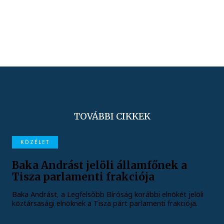
TOVÁBBI CIKKEK
KÖZÉLET
Baka Andrást jelöli államfőnek a
Tisza parlamenti frakciója
Baka Andrást, a Legfelsőbb Bíróság korábbi elnökét jelöli
köztársasági elnöknek a Tisza párt parlamenti frakciója.