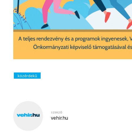
közérdekű
SZERZŐ
vehir.hu