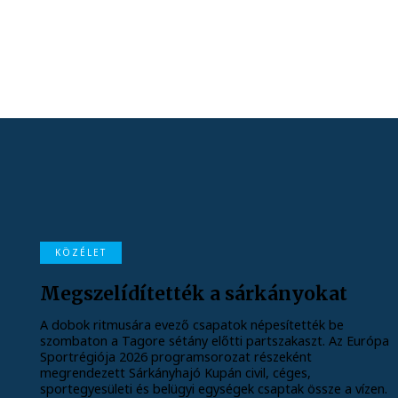
KÖZÉLET
Megszelídítették a sárkányokat
A dobok ritmusára evező csapatok népesítették be
szombaton a Tagore sétány előtti partszakaszt. Az Európa
Sportrégiója 2026 programsorozat részeként
megrendezett Sárkányhajó Kupán civil, céges,
sportegyesületi és belügyi egységek csaptak össze a vízen.