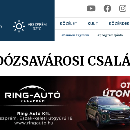
KÖZÉLET
KULT
KÖZÉRDEK
VESZPRÉM
9.
32°C
#Pannon Egyetem
#programajánló
ÓZSAVÁROSI CSALÁ