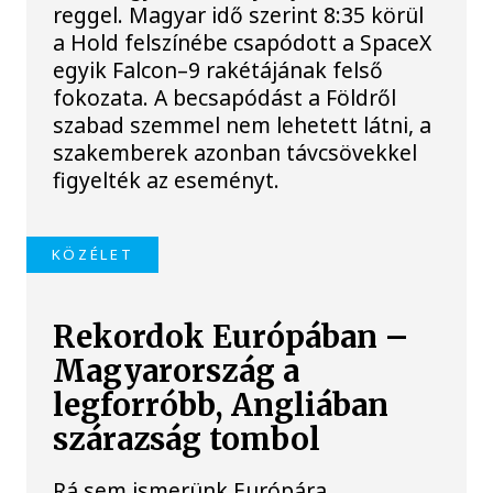
reggel. Magyar idő szerint 8:35 körül
a Hold felszínébe csapódott a SpaceX
egyik Falcon–9 rakétájának felső
fokozata. A becsapódást a Földről
szabad szemmel nem lehetett látni, a
szakemberek azonban távcsövekkel
figyelték az eseményt.
KÖZÉLET
Rekordok Európában –
Magyarország a
legforróbb, Angliában
szárazság tombol
Rá sem ismerünk Európára,