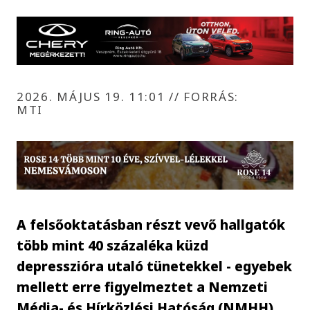
2026. MÁJUS 19. 11:01
//
FORRÁS:
MTI
A felsőoktatásban részt vevő hallgatók
több mint 40 százaléka küzd
depresszióra utaló tünetekkel - egyebek
mellett erre figyelmeztet a Nemzeti
Média- és Hírközlési Hatóság (NMHH)