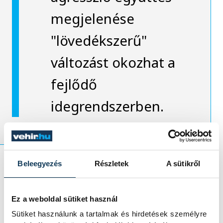
megjelenése
"lövedékszerű"
változást okozhat a
fejlődő
idegrendszerben.
Beleegyezés
Részletek
A sütikről
Jantek Gyöngyvér pedig azt írta, hogy a
fiatalok napjainkban átlagosan 11-12 éves
Ez a weboldal sütiket használ
kor között találkoznak először pornográf
Sütiket használunk a tartalmak és hirdetések személyre