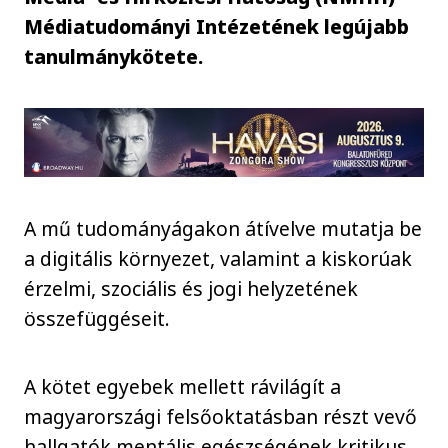
Médiatudományi Intézetének legújabb
tanulmánykötete.
A mű tudományágakon átívelve mutatja be
a digitális környezet, valamint a kiskorúak
érzelmi, szociális és jogi helyzetének
összefüggéseit.
A kötet egyebek mellett rávilágít a
magyarországi felsőoktatásban részt vevő
hallgatók mentális egészségének kritikus