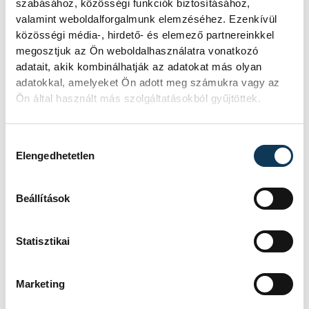
tartalommal, ami nagyban formálja a
szabásához, közösségi funkciók biztosításához,
valamint weboldalforgalmunk elemzéséhez. Ezenkívül
serdülők szexuális énképét és igényeit,
közösségi média-, hirdető- és elemező partnereinkkel
gyakran irreális elvárásokat rögzítve.
megosztjuk az Ön weboldalhasználatra vonatkozó
adatait, akik kombinálhatják az adatokat más olyan
adatokkal, amelyeket Ön adott meg számukra vagy az
A kötet szociológiai blokkjában Székely
Ön által használt más szolgáltatásokból gyűjtöttek.
Levente nyújtott átfogó korrajzot a
"behuzalozott" nemzedékről, amelyben a
Hozzájárulás kiválasztása
fiatalok 97 százaléka napi
Elengedhetetlen
internethasználó, és 43 százalékuk
állandóan online van.
Beállítások
A tanulmánykötet célja a tudományos
Statisztikai
eredmények gyakorlati alkalmazásának
elősegítése az oktatásban, a
Marketing
gyermekvédelemben és a szakpolitikai