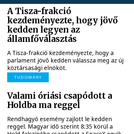
A Tisza-frakció
kezdeményezte, hogy jövő
kedden legyen az
államfőválasztás
A Tisza-frakció kezdeményezte, hogy a
parlament jövő kedden válassza meg az új
köztársasági elnököt.
TUDOMÁNY
Valami óriási csapódott a
Holdba ma reggel
Rendhagyó esemény zajlott le kedden
reggel. Magyar idő szerint 8:35 körül a
Hold felszínébe csapódott a SpaceX egyik