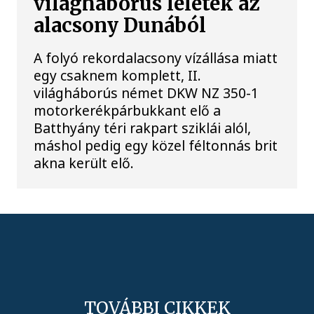
világháborús leletek az
alacsony Dunából
A folyó rekordalacsony vízállása miatt
egy csaknem komplett, II.
világháborús német DKW NZ 350-1
motorkerékpárbukkant elő a
Batthyány téri rakpart sziklái alól,
máshol pedig egy közel féltonnás brit
akna került elő.
TOVÁBBI CIKKEK