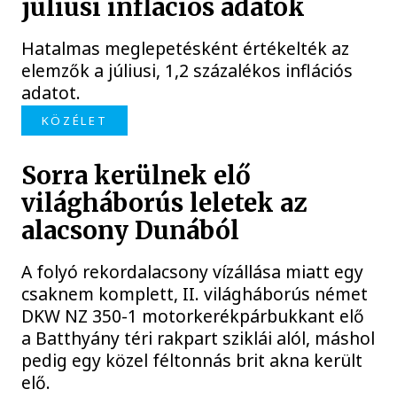
júliusi inflációs adatok
Hatalmas meglepetésként értékelték az
elemzők a júliusi, 1,2 százalékos inflációs
adatot.
KÖZÉLET
Sorra kerülnek elő
világháborús leletek az
alacsony Dunából
A folyó rekordalacsony vízállása miatt egy
csaknem komplett, II. világháborús német
DKW NZ 350-1 motorkerékpárbukkant elő
a Batthyány téri rakpart sziklái alól, máshol
pedig egy közel féltonnás brit akna került
elő.