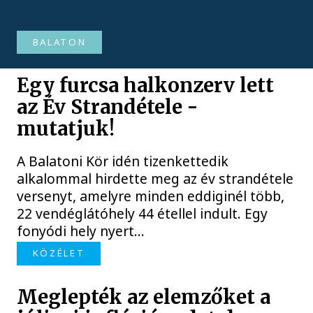
BALATON
Egy furcsa halkonzerv lett
az Év Strandétele -
mutatjuk!
A Balatoni Kör idén tizenkettedik
alkalommal hirdette meg az év strandétele
versenyt, amelyre minden eddiginél több,
22 vendéglátóhely 44 étellel indult. Egy
fonyódi hely nyert...
KÖZÉLET
Meglepték az elemzőket a