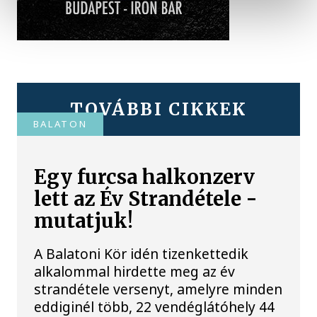
TOVÁBBI CIKKEK
BALATON
Egy furcsa halkonzerv
lett az Év Strandétele -
mutatjuk!
A Balatoni Kör idén tizenkettedik
alkalommal hirdette meg az év
strandétele versenyt, amelyre minden
eddiginél több, 22 vendéglátóhely 44