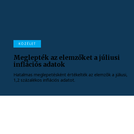
KÖZÉLET
Meglepték az elemzőket a júliusi
inflációs adatok
Hatalmas meglepetésként értékelték az elemzők a júliusi,
1,2 százalékos inflációs adatot.