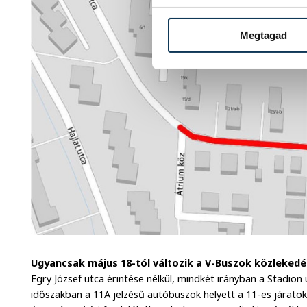
Megtagad
Ugyancsak május 18-tól változik a V-Buszok közlekedés
Egry József utca érintése nélkül, mindkét irányban a Stadion
időszakban a 11A jelzésű autóbuszok helyett a 11-es járato