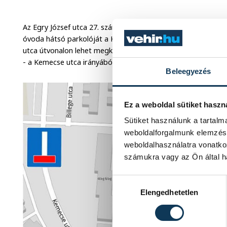
Az Egry József utca 27. számú házat követő ingatlanokat, ille
óvoda hátsó parkolóját a Kisfaludy utca - Paál László utca, 
utca útvonalon lehet megközelíteni. A lezárt útszakaszban lévő
- a Kemecse utca irányából lehet megközelíteni.
Beleegyezés
Ez a weboldal sütiket haszn
Sütiket használunk a tartal
weboldalforgalmunk elemzésé
weboldalhasználatra vonatko
számukra vagy az Ön által ha
Hozzájárulás kiválasztása
Elengedhetetlen