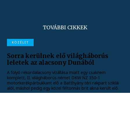
TOVÁBBI CIKKEK
KÖZÉLET
Sorra kerülnek elő világháborús
leletek az alacsony Dunából
A folyó rekordalacsony vízállása miatt egy csaknem
komplett, II. világháborús német DKW NZ 350-1
motorkerékpárbukkant elő a Batthyány téri rakpart sziklái
alól, máshol pedig egy közel féltonnás brit akna került elő.