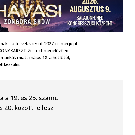
rnak - a tervek szerint 2027-re megújul
BAKONYKARSZT Zrt. ezt megelőzően
 A munkák miatt május 18-a hétfőtől,
l készülni.
a a 19. és 25. számú
 20. között le lesz