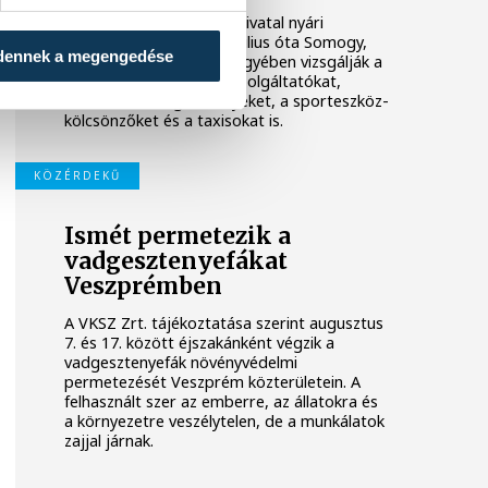
A Nemzeti Adó- és Vámhivatal nyári
ellenőrzéssorozatában július óta Somogy,
dennek a megengedése
Veszprém és Zala vármegyében vizsgálják a
legforgalmasabb nyári szolgáltatókat,
köztük a vendéglátóhelyeket, a sporteszköz-
kölcsönzőket és a taxisokat is.
KÖZÉRDEKŰ
Ismét permetezik a
vadgesztenyefákat
Veszprémben
A VKSZ Zrt. tájékoztatása szerint augusztus
7. és 17. között éjszakánként végzik a
vadgesztenyefák növényvédelmi
permetezését Veszprém közterületein. A
felhasznált szer az emberre, az állatokra és
a környezetre veszélytelen, de a munkálatok
zajjal járnak.