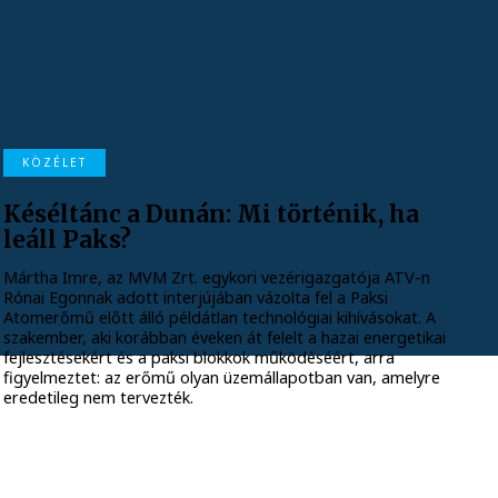
KÖZÉLET
Késéltánc a Dunán: Mi történik, ha
leáll Paks?
Mártha Imre, az MVM Zrt. egykori vezérigazgatója ATV-n
Rónai Egonnak adott interjújában vázolta fel a Paksi
Atomerőmű előtt álló példátlan technológiai kihívásokat. A
szakember, aki korábban éveken át felelt a hazai energetikai
fejlesztésekért és a paksi blokkok működéséért, arra
figyelmeztet: az erőmű olyan üzemállapotban van, amelyre
eredetileg nem tervezték.