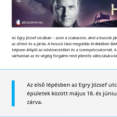
Az Egry József utcában – azon a szakaszon, ahol a buszok já
az úttest és a járda. A hosszú távú megoldás érdekében 
teljesen átépíti az ivóvízvezetéket és a szennyvízcsatornát.
várhatóan az év végéig forgalmi rend jelentős változására kel
Az első lépésben az Egry József utc
épületek között május 18. és június
zárva.