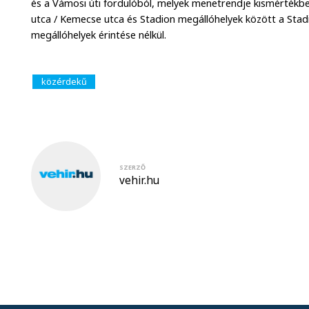
és a Vámosi úti fordulóból, melyek menetrendje kismértékbe
utca / Kemecse utca és Stadion megállóhelyek között a Stad
megállóhelyek érintése nélkül.
közérdekű
SZERZŐ
vehir.hu