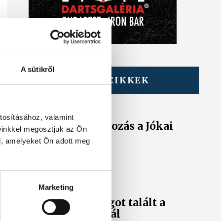
A sütikről
TOVÁBBI CIKKEK
KÖZÉRDEKŰ
Ideiglenes
tosításához, valamint
forgalomkorlátozás a Jókai
einkkel megosztjuk az Ön
utcában
l, amelyeket Ön adott meg
KÖZÉRDEKŰ
Marketing
Rengeteg
szabálytalanságot talált a
NAV a Balatonnál