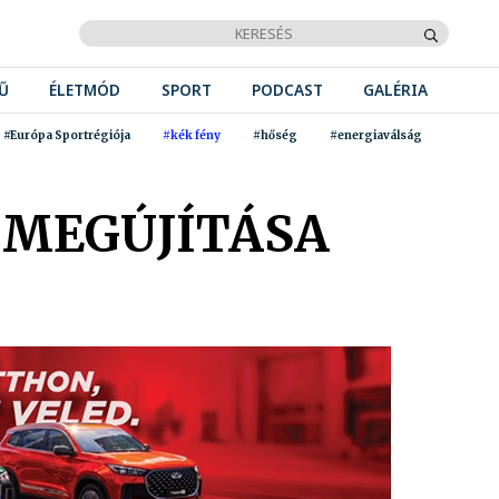
Ű
ÉLETMÓD
SPORT
PODCAST
GALÉRIA
#Európa Sportrégiója
#kék fény
#hőség
#energiaválság
T MEGÚJÍTÁSA