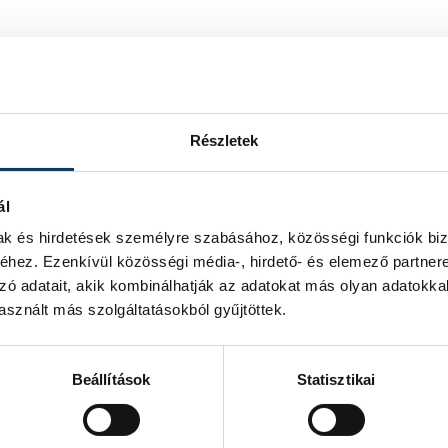
tve az ott lévő parkolókat – az Egry úti
valamint a Dugovics utca – Paál László
 épületeket (Egry utca 8.; 10.; 12.; 14.)
Részletek
ál
mak és hirdetések személyre szabásához, közösségi funkciók biz
hez. Ezenkívül közösségi média-, hirdető- és elemező partner
zó adatait, akik kombinálhatják az adatokat más olyan adatokka
sznált más szolgáltatásokból gyűjtöttek.
Beállítások
Statisztikai