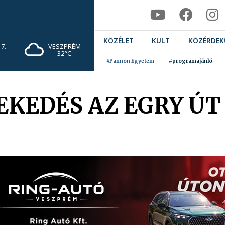
KÖZÉLET
KULT
KÖZÉRDEK
7.
VESZPRÉM
32°C
#Pannon Egyetem
#programajánló
EKEDÉS AZ EGRY Ú