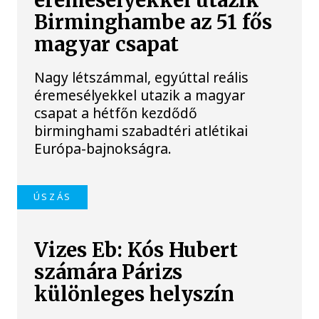
éremesélyekkel utazik
Birminghambe az 51 fős
magyar csapat
Nagy létszámmal, egyúttal reális
éremesélyekkel utazik a magyar
csapat a hétfőn kezdődő
birminghami szabadtéri atlétikai
Európa-bajnokságra.
ÚSZÁS
Vizes Eb: Kós Hubert
számára Párizs
különleges helyszín