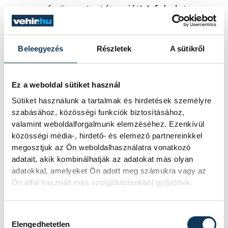
a mozgás összetartó erejét! A feladat
csupán annyi, hogy ki kell kelni a fotelből
és résztvenni valamelyik, vagy mindegyik
Beleegyezés
Részletek
A sütikről
izgalmas eseményen.
Ez a weboldal sütiket használ
közélet
sport
kézilabda
Sütiket használunk a tartalmak és hirdetések személyre
szabásához, közösségi funkciók biztosításához,
férfi kézilabda-válogatott
valamint weboldalforgalmunk elemzéséhez. Ezenkívül
közösségi média-, hirdető- és elemező partnereinkkel
Európa Sportrégiója
Tour de Hongrie
megosztjuk az Ön weboldalhasználatra vonatkozó
adatait, akik kombinálhatják az adatokat más olyan
Veszprémi Kézilabdázás Napja
adatokkal, amelyeket Ön adott meg számukra vagy az
Ön által használt más szolgáltatásokból gyűjtöttek.
mozgásban
Hozzájárulás kiválasztása
Elengedhetetlen