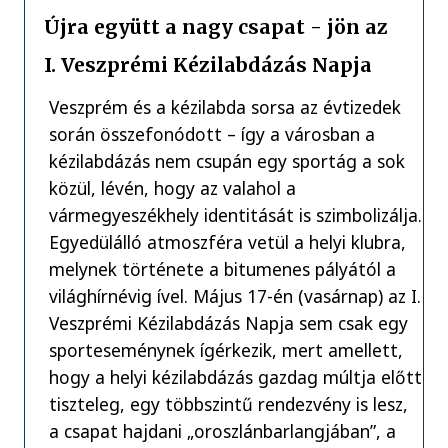
Újra együtt a nagy csapat - jön az
I. Veszprémi Kézilabdázás Napja
Veszprém és a kézilabda sorsa az évtizedek
során összefonódott – így a városban a
kézilabdázás nem csupán egy sportág a sok
közül, lévén, hogy az valahol a
vármegyeszékhely identitását is szimbolizálja.
Egyedülálló atmoszféra vetül a helyi klubra,
melynek története a bitumenes pályától a
világhírnévig ível. Május 17-én (vasárnap) az I.
Veszprémi Kézilabdázás Napja sem csak egy
sporteseménynek ígérkezik, mert amellett,
hogy a helyi kézilabdázás gazdag múltja előtt
tiszteleg, egy többszintű rendezvény is lesz,
a csapat hajdani „oroszlánbarlangjában”, a