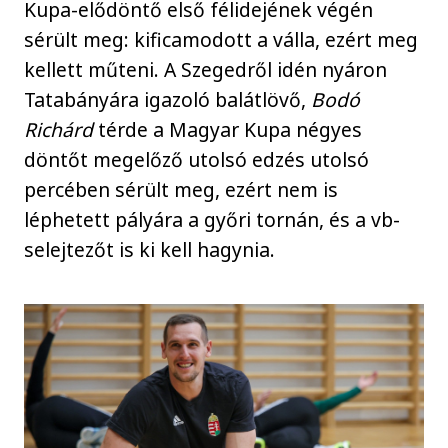
Kupa-elődöntő első félidejének végén
sérült meg: kificamodott a válla, ezért meg
kellett műteni. A Szegedről idén nyáron
Tatabányára igazoló balátlövő,
Bodó
Richárd
térde a Magyar Kupa négyes
döntőt megelőző utolsó edzés utolsó
percében sérült meg, ezért nem is
léphetett pályára a győri tornán, és a vb-
selejtezőt is ki kell hagynia.