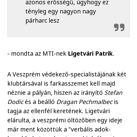
azonos erősségű, úgyhogy ez
tényleg egy nagyon nagy
párharc lesz
- mondta az MTI-nek
Ligetvári Patrik
.
A Veszprém védekező-specialistájának két
klubtársával is farkasszemet kell majd
néznie a pályán, hiszen az irányító
Stefan
Dodic
és a beálló
Dragan Pechmalbec
is
tagja az ellenfél keretének. Ligetvári
elárulta, a veszprémi öltözőben egy ideje
már ment közöttük a "verbális adok-