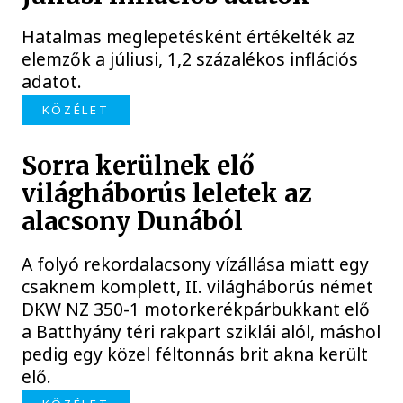
Hatalmas meglepetésként értékelték az
elemzők a júliusi, 1,2 százalékos inflációs
adatot.
KÖZÉLET
Sorra kerülnek elő
világháborús leletek az
alacsony Dunából
A folyó rekordalacsony vízállása miatt egy
csaknem komplett, II. világháborús német
DKW NZ 350-1 motorkerékpárbukkant elő
a Batthyány téri rakpart sziklái alól, máshol
pedig egy közel féltonnás brit akna került
elő.