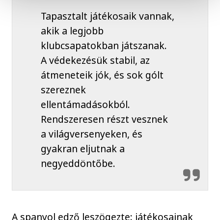
Tapasztalt játékosaik vannak,
akik a legjobb
klubcsapatokban játszanak.
A védekezésük stabil, az
átmeneteik jók, és sok gólt
szereznek
ellentámadásokból.
Rendszeresen részt vesznek
a világversenyeken, és
gyakran eljutnak a
negyeddöntőbe.
A spanyol edző leszögezte: játékosainak