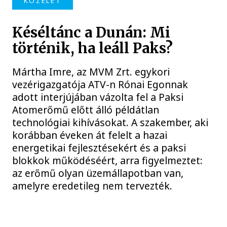
KÖZÉLET
Késéltánc a Dunán: Mi
történik, ha leáll Paks?
Mártha Imre, az MVM Zrt. egykori
vezérigazgatója ATV-n Rónai Egonnak
adott interjújában vázolta fel a Paksi
Atomerőmű előtt álló példátlan
technológiai kihívásokat. A szakember, aki
korábban éveken át felelt a hazai
energetikai fejlesztésekért és a paksi
blokkok működéséért, arra figyelmeztet:
az erőmű olyan üzemállapotban van,
amelyre eredetileg nem tervezték.