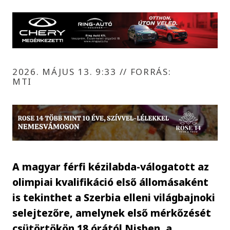
2026. MÁJUS 13. 9:33
//
FORRÁS:
MTI
A magyar férfi kézilabda-válogatott az
olimpiai kvalifikáció első állomásaként
is tekinthet a Szerbia elleni világbajnoki
selejtezőre, amelynek első mérkőzését
csütörtökön 18 órától Nisben, a