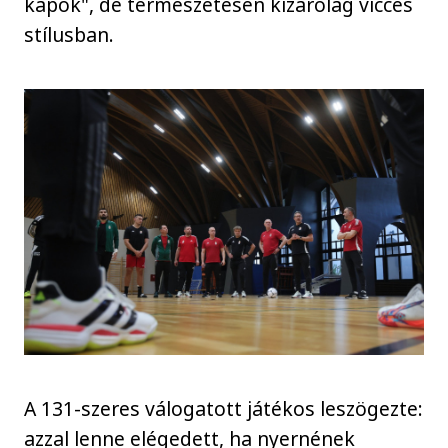
kapok", de természetesen kizárólag vicces
stílusban.
A 131-szeres válogatott játékos leszögezte:
azzal lenne elégedett, ha nyernének