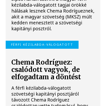
kézilabda-válogatott tagjai örökké
hálásak lesznek Chema Rodrígueznek,
akit a magyar szövetség (MKSZ) múlt
kedden menesztett a szövetségi
kapitányi posztról.
FÉRFI KÉZILABDA-VÁLOGATOTT
Chema Rodríguez:
csalódott vagyok, de
elfogadtam a döntést
A férfi kézilabda-válogatott
szövetségi kapitányi posztjáról
távozott Chema Rodríguez
csalódottan vette tudomásul, hogy