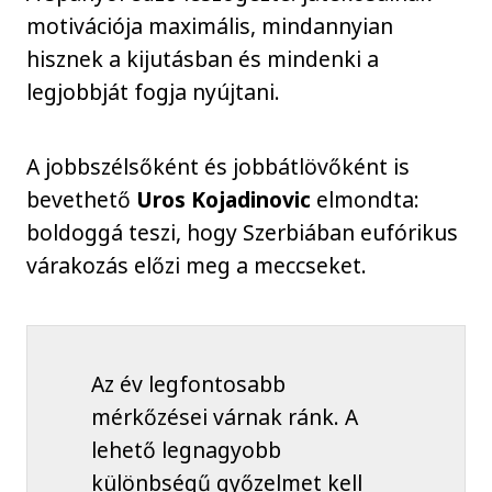
motivációja maximális, mindannyian
hisznek a kijutásban és mindenki a
legjobbját fogja nyújtani.
A jobbszélsőként és jobbátlövőként is
bevethető
Uros Kojadinovic
elmondta:
boldoggá teszi, hogy Szerbiában eufórikus
várakozás előzi meg a meccseket.
Az év legfontosabb
mérkőzései várnak ránk. A
lehető legnagyobb
különbségű győzelmet kell