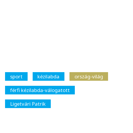
sport
kézilabda
ország-világ
férfi kézilabda-válogatott
Ligetvári Patrik