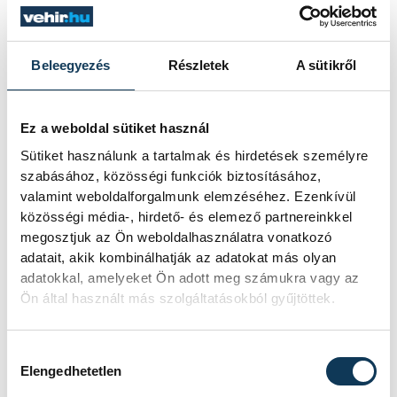
Beleegyezés
Részletek
A sütikről
Ez a weboldal sütiket használ
Sütiket használunk a tartalmak és hirdetések személyre
szabásához, közösségi funkciók biztosításához,
valamint weboldalforgalmunk elemzéséhez. Ezenkívül
közösségi média-, hirdető- és elemező partnereinkkel
megosztjuk az Ön weboldalhasználatra vonatkozó
adatait, akik kombinálhatják az adatokat más olyan
adatokkal, amelyeket Ön adott meg számukra vagy az
Ön által használt más szolgáltatásokból gyűjtöttek.
A magyar válogatott ellen
meg akarjuk ismételni azt,
Hozzájárulás kiválasztása
ami a litvánok ellen történt:
Elengedhetetlen
zsúfolásig megtelt a csarnok,