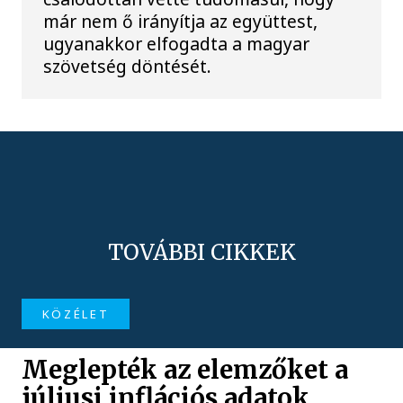
már nem ő irányítja az együttest,
ugyanakkor elfogadta a magyar
szövetség döntését.
TOVÁBBI CIKKEK
KÖZÉLET
Meglepték az elemzőket a
júliusi inflációs adatok