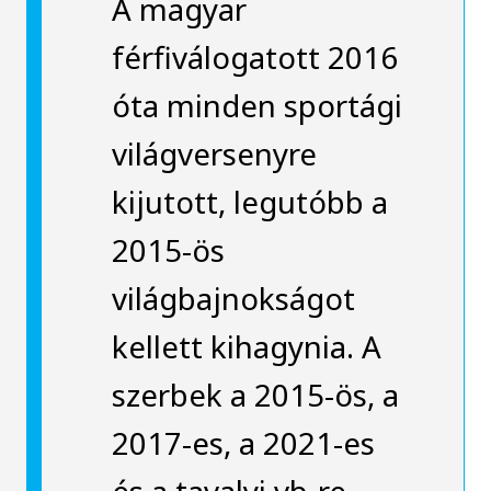
A magyar
férfiválogatott 2016
óta minden sportági
világversenyre
kijutott, legutóbb a
2015-ös
világbajnokságot
kellett kihagynia. A
szerbek a 2015-ös, a
2017-es, a 2021-es
és a tavalyi vb-re