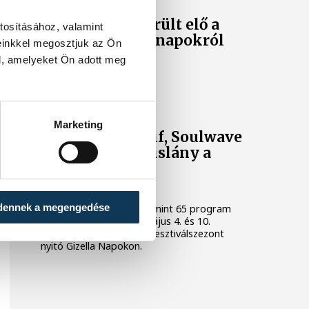
Érdekes kép került elő a
tosításához, valamint
legelső Gizella-napokról
einkkel megosztjuk az Ön
l, amelyeket Ön adott meg
1992-t írtunk akkor.
KULTÚRA
Marketing
Punnany Massif, Soulwave
és Csaknekedkislány a
Gizella Napok
programjában
dennek a megengedése
Idén 30 helyszínen több mint 65 program
várja az érdeklődőket május 4. és 10.
között Veszprémben, a fesztiválszezont
nyitó Gizella Napokon.