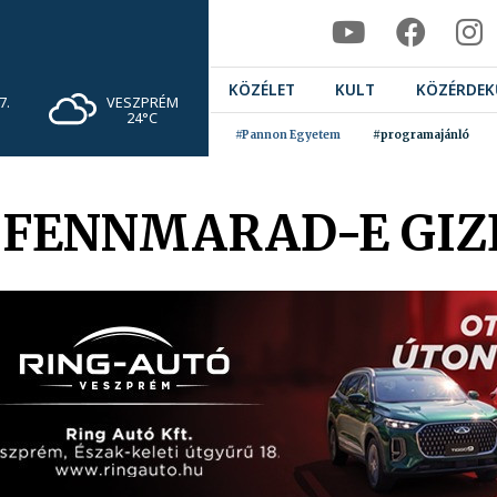
KÖZÉLET
KULT
KÖZÉRDEK
VESZPRÉM
7.
24°C
#Pannon Egyetem
#programajánló
 FENNMARAD-E GIZ