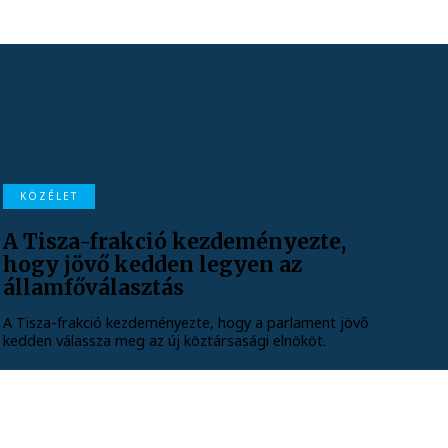
KÖZÉLET
A Tisza-frakció kezdeményezte,
hogy jövő kedden legyen az
államfőválasztás
A Tisza-frakció kezdeményezte, hogy a parlament jövő
kedden válassza meg az új köztársasági elnököt.