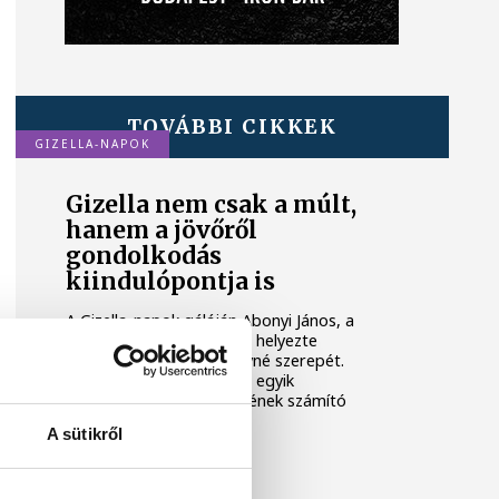
TOVÁBBI CIKKEK
GIZELLA-NAPOK
Gizella nem csak a múlt,
hanem a jövőről
gondolkodás
kiindulópontja is
A Gizella-napok gáláján Abonyi János, a
Pannon Egyetem rektora helyezte
kontextusba Gizella királyné szerepét.
Ugyanitt átadták a város egyik
legrangosabb kitüntetésének számító
Gizella-díjakat is.
A sütikről
KULTÚRA