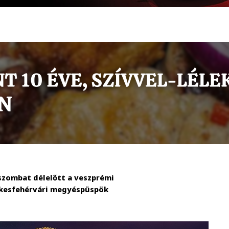
 szombat délelőtt a veszprémi
ékesfehérvári megyéspüspök