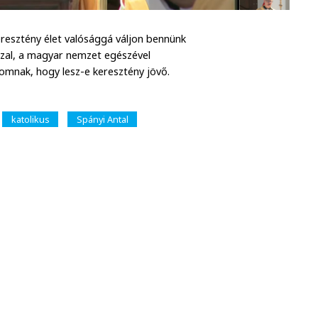
esztény élet valósággá váljon bennünk
zzal, a magyar nemzet egészével
lomnak, hogy lesz-e keresztény jövő.
katolikus
Spányi Antal