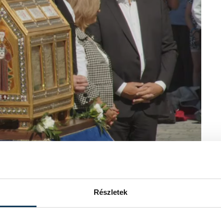
zténység felé, hírek szóltak a pogányok
zella szülei: előbb felmérték,
Részletek
hitben élő ember. Istvánt magát is egy
esztény gondolkodását.