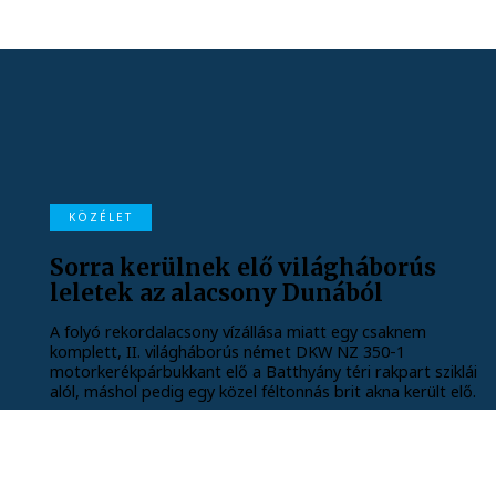
KÖZÉLET
Sorra kerülnek elő világháborús
leletek az alacsony Dunából
A folyó rekordalacsony vízállása miatt egy csaknem
komplett, II. világháborús német DKW NZ 350-1
motorkerékpárbukkant elő a Batthyány téri rakpart sziklái
alól, máshol pedig egy közel féltonnás brit akna került elő.