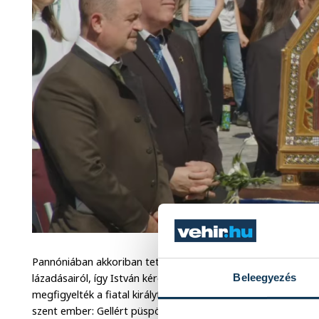
Pannóniában akkoriban tették meg az első lépéseket a keres
lázadásairól, így István kérésére nem rögtön adtak választ Gi
Beleegyezés
megfigyelték a fiatal királyfit, és meggyőződtek róla, hogy 
szent ember: Gellért püspök nevelte, aki elmélyítette a ker