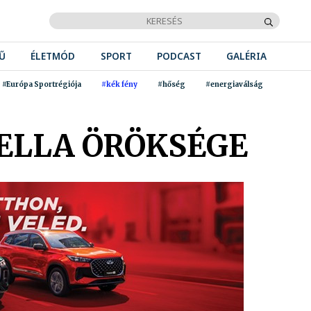
Ű
ÉLETMÓD
SPORT
PODCAST
GALÉRIA
#Európa Sportrégiója
#kék fény
#hőség
#energiaválság
ELLA ÖRÖKSÉGE