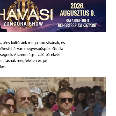
eresztény kultúránk megalapozásának, és
 székesfehérvári megyéspüspök. Gizella
ységnek. A szentségre való törekvés
anításnak megfeleljen és jót
eket.