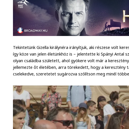
Tekintetünk Gizella királynéra irányítjuk, aki részese volt k
így köze van jelen életünkhöz is – jelentette ki Spányi Antal
olyan családba született, ahol gyökere volt már a keresztén
jellemezte őt életében, arra törekedett, hogy a keresztény t
cselekedve, szeretetet sugározva szólítson meg minél több