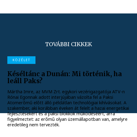
TOVÁBBI CIKKEK
KÖZÉLET
Késéltánc a Dunán: Mi történik, ha
leáll Paks?
Mártha Imre, az MVM Zrt. egykori vezérigazgatója ATV-n
Rónai Egonnak adott interjújában vázolta fel a Paksi
Atomerőmű előtt álló példátlan technológiai kihívásokat. A
szakember, aki korábban éveken át felelt a hazai energetikai
fejlesztésekért és a paksi blokkok működéséért, arra
figyelmeztet: az erőmű olyan üzemállapotban van, amelyre
eredetileg nem tervezték.