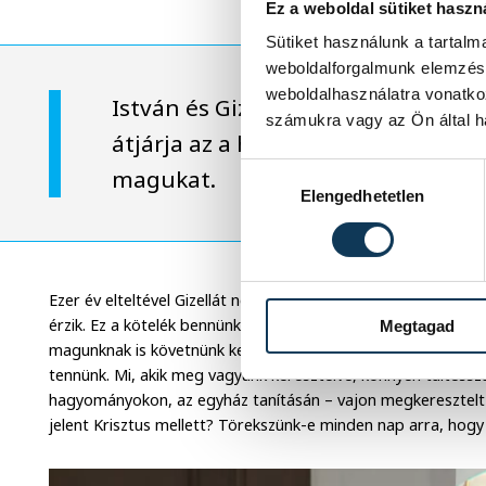
Ez a weboldal sütiket haszn
Sütiket használunk a tartal
weboldalforgalmunk elemzésé
weboldalhasználatra vonatko
István és Gizella küldetése az vol
számukra vagy az Ön által ha
átjárja az a hit, amelynek ők mag
Hozzájárulás kiválasztása
magukat.
Elengedhetetlen
Ezer év elteltével Gizellát nemcsak Veszprémben, de minden
érzik. Ez a kötelék bennünket is hív, mert nem elég visszaeml
Megtagad
magunknak is követnünk kell ezt az életet, amit tőle tanulunk
tennünk. Mi, akik meg vagyunk keresztelve, könnyen túltess
hagyományokon, az egyház tanításán – vajon megkeresztelt 
jelent Krisztus mellett? Törekszünk-e minden nap arra, hogy