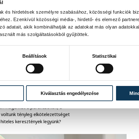
ál
mak és hirdetések személyre szabásához, közösségi funkciók biz
hez. Ezenkívül közösségi média-, hirdető- és elemező partner
zó adatait, akik kombinálhatják az adatokat más olyan adatokka
t, hogy ezt a nemzetet
sznált más szolgáltatásokból gyűjtöttek.
uk is odaadták
Beállítások
Statisztikai
ütt a magyarok szívükhöz közel állónak
ékezni egy szent életpéldájára,
Kiválasztás engedélyezése
Min
, azt a mindennapi életünk részévé kell
zük magunkat a parancsokon, a
voltunk tényleg elkötelezettséget
 hiteles keresztények legyünk?