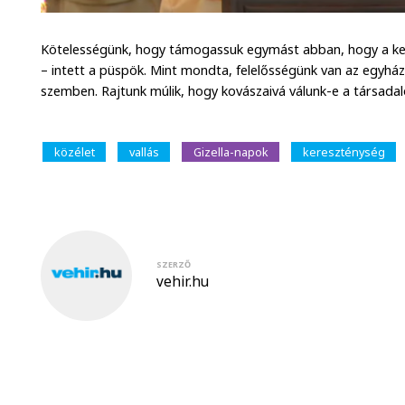
Kötelességünk, hogy támogassuk egymást abban, hogy a ker
– intett a püspök. Mint mondta, felelősségünk van az egyhá
szemben. Rajtunk múlik, hogy kovászaivá válunk-e a társada
közélet
vallás
Gizella-napok
kereszténység
SZERZŐ
vehir.hu