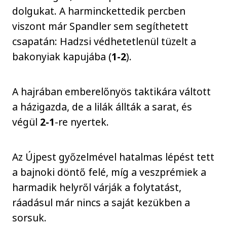
dolgukat. A harminckettedik percben
viszont már Spandler sem segíthetett
csapatán: Hadzsi védhetetlenül tüzelt a
bakonyiak kapujába (
1-2
).
A hajrában emberelőnyös taktikára váltott
a házigazda, de a lilák állták a sarat, és
végül
2-1
-re nyertek.
Az Újpest győzelmével hatalmas lépést tett
a bajnoki döntő felé, míg a veszprémiek a
harmadik helyről várják a folytatást,
ráadásul már nincs a saját kezükben a
sorsuk.