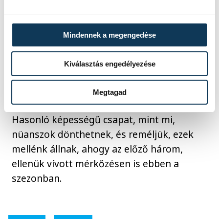
tudjuk fordítani a mérkőzést. Titkon
vágytunk arra, hogy ott legyünk a bajnoki
döntőben, és mindent megtettünk ezért.
Mindennek a megengedése
Kilencven százalék esély van rá, hogy ez így
lesz, de az utolsó két meccsen is mindent
Kiválasztás engedélyezése
megteszünk, hogy bebiztosítsuk a
helyünket. Nyíregyházán is ugyanilyen
Megtagad
kitartásra és alázatra lesz szükség.
Hasonló képességű csapat, mint mi,
nüanszok dönthetnek, és reméljük, ezek
mellénk állnak, ahogy az előző három,
ellenük vívott mérkőzésen is ebben a
szezonban.