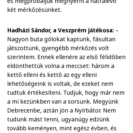
és megpróbáljuk megnyerni a hátralévő
két mérkőzésünket.
Hadházi Sándor, a Veszprém játékosa:
–
Nagyon buta gólokat kaptunk, fásultan
játszottunk, gyengébb mérkőzés volt
szerintem. Ennek ellenére az első félidőben
eldönthettük volna a meccset: három a
kettő elleni és kettő az egy elleni
lehetőségeink is voltak, de ezeket nem
tudtuk értékesíteni. Tudjuk, hogy már nem
a mi kezünkben van a sorsunk. Megyünk
Debrecenbe, aztán jön a Nyírbátor. Nem
tudunk mást tenni, ugyanúgy edzünk
tovább keményen, mint egész évben, és