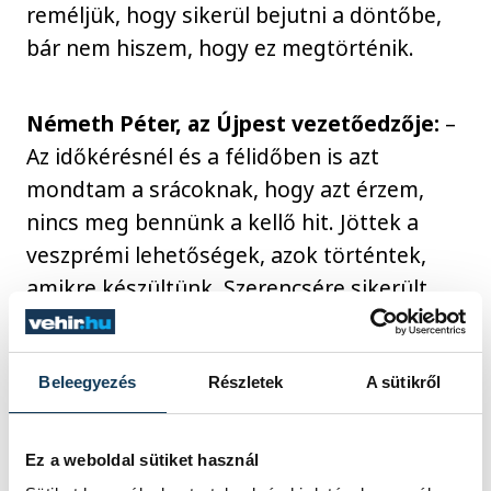
reméljük, hogy sikerül bejutni a döntőbe,
bár nem hiszem, hogy ez megtörténik.
Németh Péter, az Újpest vezetőedzője:
–
Az időkérésnél és a félidőben is azt
mondtam a srácoknak, hogy azt érzem,
nincs meg bennünk a kellő hit. Jöttek a
veszprémi lehetőségek, azok történtek,
amikre készültünk. Szerencsére sikerült
kiegyenlítenünk, utána pedig megjött a hit
és a futás is, amire nagy szükségünk volt.
Onnantól kezdve tényleg domináltunk.
Beleegyezés
Részletek
A sütikről
Nem volt sok lehetőségünk, de nálunk volt
a labda, ez pedig kulcsfontosságú volt.
Ez a weboldal sütiket használ
Készültünk az öt a négy elleni játékukra is.