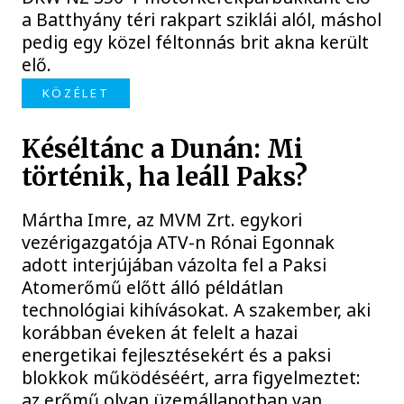
a Batthyány téri rakpart sziklái alól, máshol
pedig egy közel féltonnás brit akna került
elő.
KÖZÉLET
Késéltánc a Dunán: Mi
történik, ha leáll Paks?
Mártha Imre, az MVM Zrt. egykori
vezérigazgatója ATV-n Rónai Egonnak
adott interjújában vázolta fel a Paksi
Atomerőmű előtt álló példátlan
technológiai kihívásokat. A szakember, aki
korábban éveken át felelt a hazai
energetikai fejlesztésekért és a paksi
blokkok működéséért, arra figyelmeztet:
az erőmű olyan üzemállapotban van,