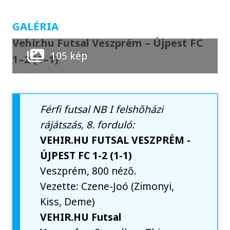
GALÉRIA
Vehir.hu Futsal Veszprém – Újpest FC
105 kép
1–2 (1–1)
Férfi futsal NB I felshőházi
rájátszás, 8. forduló:
VEHIR.HU FUTSAL VESZPRÉM -
ÚJPEST FC 1-2 (1-1)
Veszprém, 800 néző.
Vezette: Czene-Joó (Zimonyi,
Kiss, Deme)
VEHIR.HU Futsal