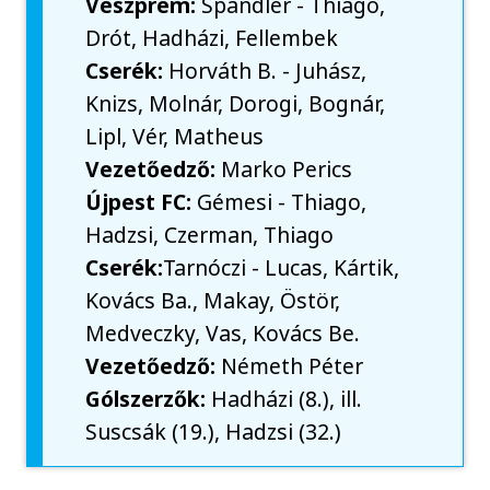
Veszprém:
Spandler - Thiago,
Drót, Hadházi, Fellembek
Cserék:
Horváth B. - Juhász,
Knizs, Molnár, Dorogi, Bognár,
Lipl, Vér, Matheus
Vezetőedző:
Marko Perics
Újpest FC:
Gémesi - Thiago,
Hadzsi, Czerman, Thiago
Cserék:
Tarnóczi - Lucas, Kártik,
Kovács Ba., Makay, Östör,
Medveczky, Vas, Kovács Be.
Vezetőedző:
Németh Péter
Gólszerzők:
Hadházi (8.), ill.
Suscsák (19.), Hadzsi (32.)