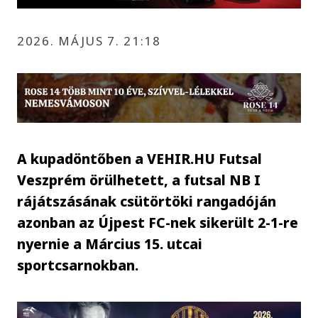
2026. MÁJUS 7. 21:18
A kupadöntőben a VEHIR.HU Futsal
Veszprém örülhetett, a futsal NB I
rájátszásának csütörtöki rangadóján
azonban az Újpest FC-nek sikerült 2-1-re
nyernie a Március 15. utcai
sportcsarnokban.