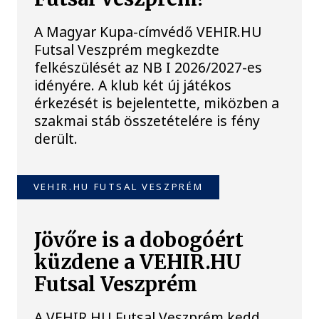
A Magyar Kupa-címvédő VEHIR.HU
Futsal Veszprém megkezdte
felkészülését az NB I 2026/2027-es
idényére. A klub két új játékos
érkezését is bejelentette, miközben a
szakmai stáb összetételére is fény
derült.
VEHIR.HU FUTSAL VESZPRÉM
Jövőre is a dobogóért
küzdene a VEHIR.HU
Futsal Veszprém
A VEHIR.HU Futsal Veszprém kedd