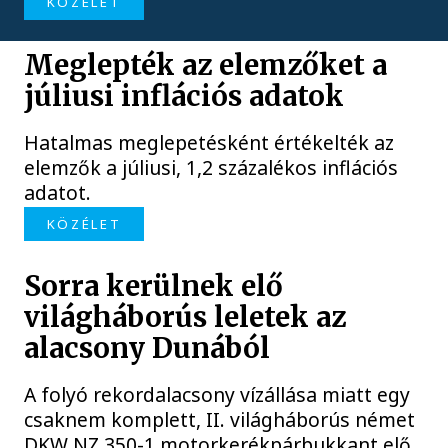
KÖZÉLET
Meglepték az elemzőket a
júliusi inflációs adatok
Hatalmas meglepetésként értékelték az
elemzők a júliusi, 1,2 százalékos inflációs
adatot.
KÖZÉLET
Sorra kerülnek elő
világháborús leletek az
alacsony Dunából
A folyó rekordalacsony vízállása miatt egy
csaknem komplett, II. világháborús német
DKW NZ 350-1 motorkerékpárbukkant elő