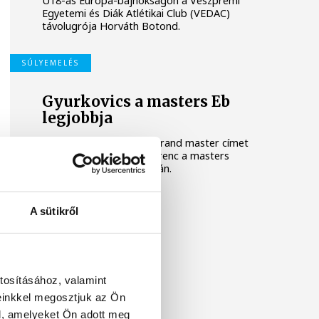
U18-as Európa-bajnokságon a Veszprémi
Egyetemi és Diák Atlétikai Club (VEDAC)
távolugrója Horváth Botond.
SÚLYEMELÉS
Gyurkovics a masters Eb
legjobbja
Az Európa-bajnoki és a grand master címet
is elnyerte Gyurkovics Ferenc a masters
súlyemelő kontinenstornán.
A sütikről
tosításához, valamint
einkkel megosztjuk az Ön
l, amelyeket Ön adott meg