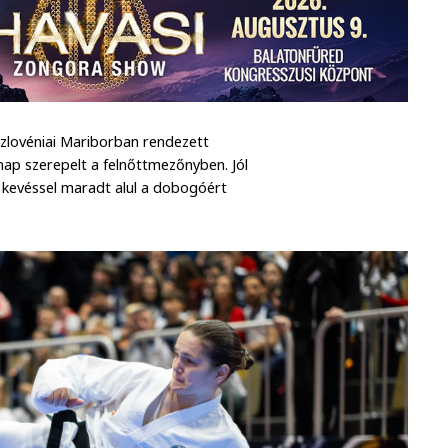
szlovéniai Mariborban rendezett
nap szerepelt a felnőttmezőnyben. Jól
k kevéssel maradt alul a dobogóért