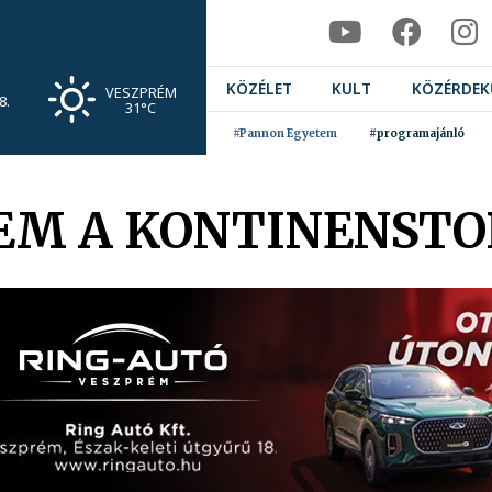
KÖZÉLET
KULT
KÖZÉRDEK
VESZPRÉM
8.
31°C
#Pannon Egyetem
#programajánló
EM A KONTINENST