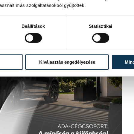
sznált más szolgáltatásokból gyűjtöttek.
Beállítások
Statisztikai
Kiválasztás engedélyezése
Min