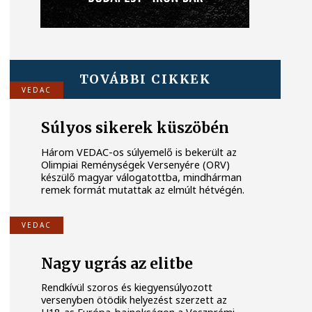
TOVÁBBI CIKKEK
VEDAC
Súlyos sikerek küszöbén
Három VEDAC-os súlyemelő is bekerült az
Olimpiai Reménységek Versenyére (ORV)
készülő magyar válogatottba, mindhárman
remek formát mutattak az elmúlt hétvégén.
VEDAC
Nagy ugrás az elitbe
Rendkívül szoros és kiegyensúlyozott
versenyben ötödik helyezést szerzett az