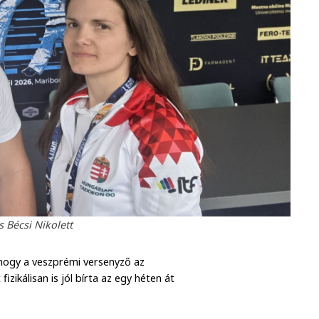
s Bécsi Nikolett
 hogy a veszprémi versenyző az
izikálisan is jól bírta az egy héten át