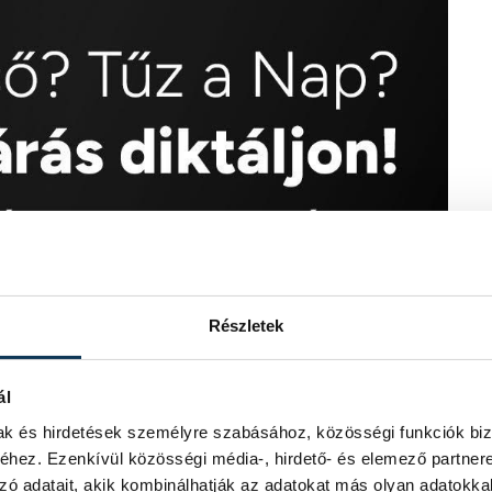
Részletek
ál
mak és hirdetések személyre szabásához, közösségi funkciók biz
hez. Ezenkívül közösségi média-, hirdető- és elemező partner
zó adatait, akik kombinálhatják az adatokat más olyan adatokka