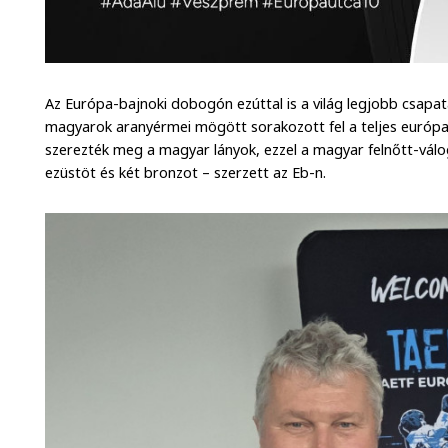
Az Európa-bajnoki dobogón ezúttal is a világ legjobb csapata
magyarok aranyérmei mögött sorakozott fel a teljes európa
szerezték meg a magyar lányok, ezzel a magyar felnőtt-vál
ezüstöt és két bronzot – szerzett az Eb-n.