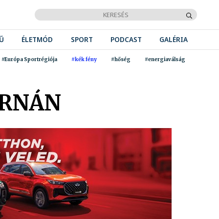
Ű
ÉLETMÓD
SPORT
PODCAST
GALÉRIA
#Európa Sportrégiója
#kék fény
#hőség
#energiaválság
ORNÁN