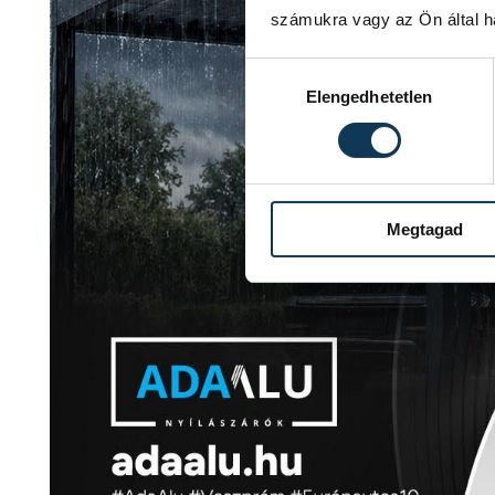
számukra vagy az Ön által ha
Hozzájárulás kiválasztása
Elengedhetetlen
Megtagad