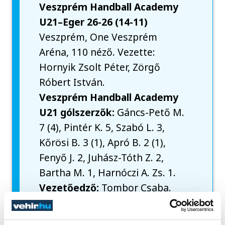
Veszprém Handball Academy
U21–Eger 26-26 (14-11)
Veszprém, One Veszprém
Aréna, 110 néző. Vezette:
Hornyik Zsolt Péter, Zörgő
Róbert István.
Veszprém Handball Academy
U21 gólszerzők:
Gáncs-Pető M.
7 (4), Pintér K. 5, Szabó L. 3,
Kőrösi B. 3 (1), Apró B. 2 (1),
Fenyő J. 2, Juhász-Tóth Z. 2,
Bartha M. 1, Harnóczi A. Zs. 1.
Vezetőedző:
Tombor Csaba.
Eger gólszerzők:
Spekhardt G.
5, Nkousa D. L. 5 (1), Katona A. 4