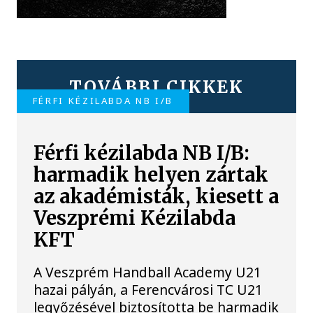
TOVÁBBI CIKKEK
FÉRFI KÉZILABDA NB I/B
Férfi kézilabda NB I/B:
harmadik helyen zártak
az akadémisták, kiesett a
Veszprémi Kézilabda
KFT
A Veszprém Handball Academy U21
hazai pályán, a Ferencvárosi TC U21
legyőzésével biztosította be harmadik