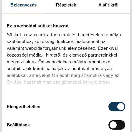
(2), Sikler K. B. 3, Fercsik D. 3,
Beleegyezés
Részletek
A sütikről
Bodnár Á. 2, Dörnyei B. 2,
Török-Vida Zs. 2.
Ez a weboldal sütiket használ
Vezetőedző:
Padla József.
Sütiket használunk a tartalmak és hirdetések személyre
szabásához, közösségi funkciók biztosításához,
valamint weboldalforgalmunk elemzéséhez. Ezenkívül
közösségi média-, hirdető- és elemező partnereinkkel
sport
kézilabda
Veszprémi KKFT
megosztjuk az Ön weboldalhasználatra vonatkozó
adatait, akik kombinálhatják az adatokat más olyan
Veszprém Handball Academy
adatokkal, amelyeket Ön adott meg számukra vagy az
Ön által használt más szolgáltatásokból gyűjtöttek.
férfi kézilabda NB I/B
Hozzájárulás kiválasztása
Elengedhetetlen
Beállítások
FOTÓS
SZERZŐ