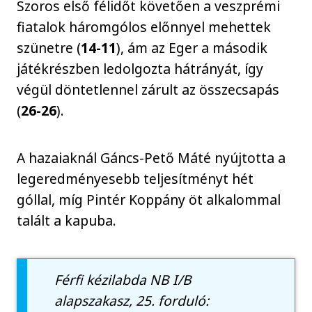
Szoros első félidőt követően a veszprémi
fiatalok háromgólos előnnyel mehettek
szünetre (
14-11
), ám az Eger a második
játékrészben ledolgozta hátrányát, így
végül döntetlennel zárult az összecsapás
(
26-26
).
A hazaiaknál Gáncs-Pető Máté nyújtotta a
legeredményesebb teljesítményt hét
góllal, míg Pintér Koppány öt alkalommal
talált a kapuba.
Férfi kézilabda NB I/B
alapszakasz, 25. forduló: