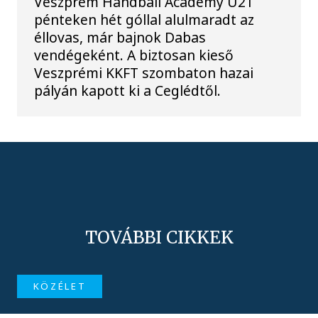
Veszprém Handball Academy U21
pénteken hét góllal alulmaradt az
éllovas, már bajnok Dabas
vendégeként. A biztosan kieső
Veszprémi KKFT szombaton hazai
pályán kapott ki a Ceglédtől.
TOVÁBBI CIKKEK
KÖZÉLET