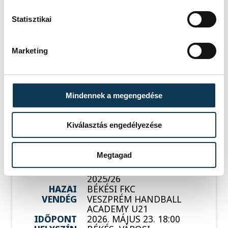
Szalai
vehir.hu
Csaba
Statisztikai
Marketing
Események
Mindennek a megengedése
KORÁBBI ESEMÉNYEK BETÖLTÉSE
Kiválasztás engedélyezése
Megtagad
SOROZAT
FÉRFI KÉZILABDA NB I/B
2025/26
HAZAI
BÉKÉSI FKC
VENDÉG
VESZPRÉM HANDBALL
ACADEMY U21
IDŐPONT
2026. MÁJUS 23. 18:00