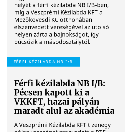
helyét a férfi kézilabda NB I/B-ben,
míg a Veszprémi Kézilabda KFT a
Mezőkövesdi KC otthonában
elszenvedett vereségével az utolsó
helyen zárta a bajnokságot, így
búcsúzik a másodosztálytól.
FÉRFI KÉZILABDA NB I/B
Férfi kézilabda NB I/B:
Pécsen kapott ki a
VKKFT, hazai pályán
maradt alul az akadémia
A Veszprémi Kézilabda KFT tizenegy