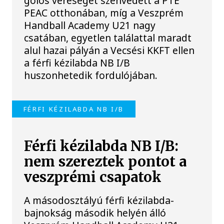
gólos vereséget szenvedett a PTE
PEAC otthonában, míg a Veszprém
Handball Academy U21 nagy
csatában, egyetlen találattal maradt
alul hazai pályán a Vecsési KKFT ellen
a férfi kézilabda NB I/B
huszonhetedik fordulójában.
FÉRFI KÉZILABDA NB I/B
Férfi kézilabda NB I/B:
nem szereztek pontot a
veszprémi csapatok
A másodosztályú férfi kézilabda-
bajnokság második helyén álló