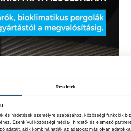
Részletek
ál
mak és hirdetések személyre szabásához, közösségi funkciók biz
hez. Ezenkívül közösségi média-, hirdető- és elemező partner
zó adatait, akik kombinálhatják az adatokat más olyan adatokka