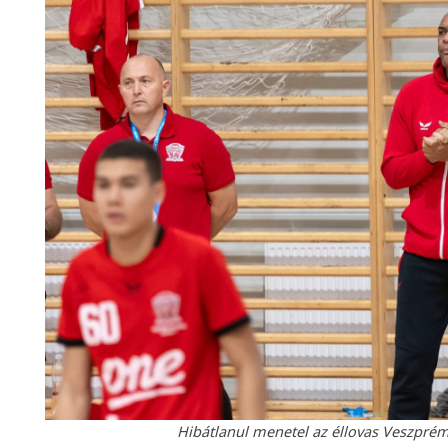
Hibátlanul menetel az éllovas Veszpré