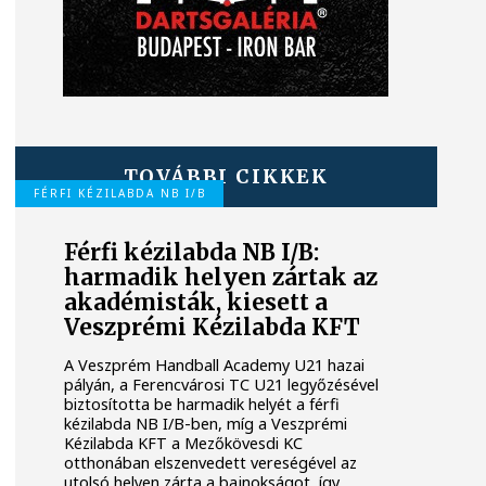
TOVÁBBI CIKKEK
FÉRFI KÉZILABDA NB I/B
Férfi kézilabda NB I/B:
harmadik helyen zártak az
akadémisták, kiesett a
Veszprémi Kézilabda KFT
A Veszprém Handball Academy U21 hazai
pályán, a Ferencvárosi TC U21 legyőzésével
biztosította be harmadik helyét a férfi
kézilabda NB I/B-ben, míg a Veszprémi
Kézilabda KFT a Mezőkövesdi KC
otthonában elszenvedett vereségével az
utolsó helyen zárta a bajnokságot, így