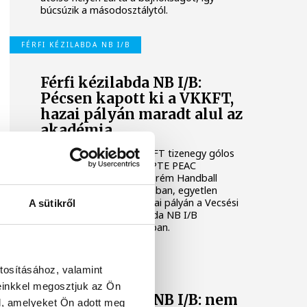
búcsúzik a másodosztálytól.
FÉRFI KÉZILABDA NB I/B
Férfi kézilabda NB I/B:
Pécsen kapott ki a VKKFT,
hazai pályán maradt alul az
akadémia
A Veszprémi Kézilabda KFT tizenegy gólos
vereséget szenvedett a PTE PEAC
otthonában, míg a Veszprém Handball
Academy U21 nagy csatában, egyetlen
találattal maradt alul hazai pályán a Vecsési
A sütikről
KKFT ellen a férfi kézilabda NB I/B
huszonhetedik fordulójában.
FÉRFI KÉZILABDA NB I/B
tosításához, valamint
einkkel megosztjuk az Ön
Férfi kézilabda NB I/B: nem
l, amelyeket Ön adott meg