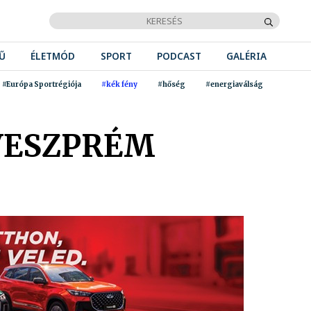
Ű
ÉLETMÓD
SPORT
PODCAST
GALÉRIA
#Európa Sportrégiója
#kék fény
#hőség
#energiaválság
VESZPRÉM