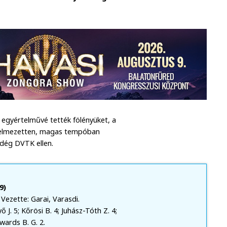
egyértelművé tették fölényüket, a
egyelmezetten, magas tempóban
ndég DVTK ellen.
9)
ezette: Garai, Varasdi.
ő J. 5; Kőrösi B. 4; Juhász-Tóth Z. 4;
wards B. G. 2.