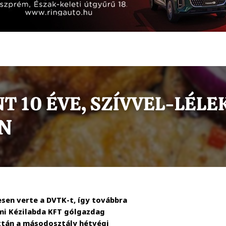
sen verte a DVTK-t, így továbbra
émi Kézilabda KFT gólgazdag
ttán a másodosztály hétvégi