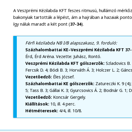
A Veszprémi Kézilabda KFT feszes ritmusú, hullámzó mérkőzé
bakonyiak tartották a lépést, ám a hajrában a hazaiak ponto
így náluk maradt a két pont (
37-34
).
Férfi kézilabda NB I/B alapszakasz, 9. forduló:
Százhalombattai KE–Veszprémi Kézilabda KFT 37-3
Érd, Érd Aréna. Vezette: Juhász, Rontó.
Veszprémi Kézilabda KFT gólszerzők:
Szladovics B. 1
Fercsik D. 4; Bódi B. 3; Horváth Á. 3; Holczer L. 2; Gánc
Vezetőedző:
Éles József.
Százhalombattai KE gólszerzők:
Zatureczki K. 9 (4);
5; Tass B. 3; Gállai K. 3; Gyurcsovics Á. 2; Bodnár G. 1; D
Vezetőedző:
Koncsár Gergely.
Kiállítások:
10, ill. 4 perc.
Hétméteresek:
4/4, ill. 10/8.