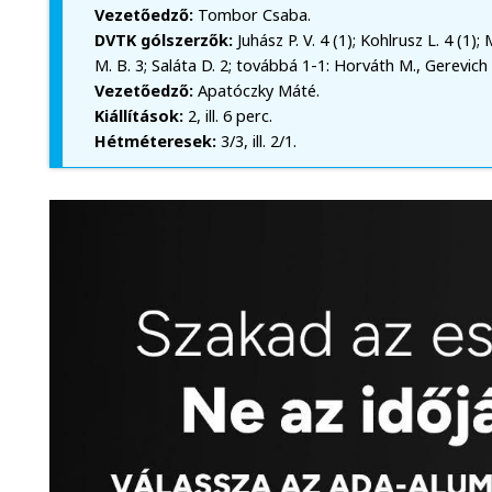
Vezetőedző:
Tombor Csaba.
DVTK gólszerzők:
Juhász P. V. 4 (1); Kohlrusz L. 4 (1
M. B. 3; Saláta D. 2; továbbá 1-1: Horváth M., Gerevich
Vezetőedző:
Apatóczky Máté.
Kiállítások:
2, ill. 6 perc.
Hétméteresek:
3/3, ill. 2/1.