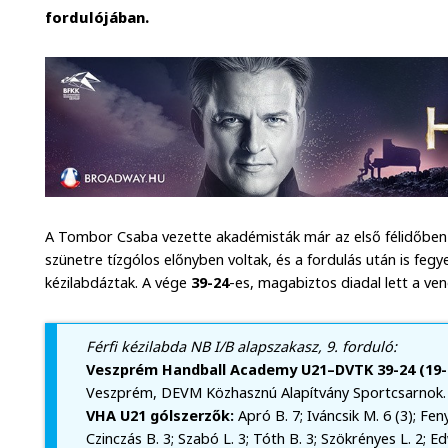
fordulójában.
A Tombor Csaba vezette akadémisták már az első félidőben 
szünetre tízgólos előnyben voltak, és a fordulás után is f
kézilabdáztak. A vége
39-24
-es, magabiztos diadal lett a ve
Férfi kézilabda NB I/B alapszakasz, 9. forduló:
Veszprém Handball Academy U21–DVTK 39-24 (19-
Veszprém, DEVM Közhasznú Alapítvány Sportcsarnok. V
VHA U21 gólszerzők:
Apró B. 7; Iváncsik M. 6 (3); Feny
Czinczás B. 3; Szabó L. 3; Tóth B. 3; Szökrényes L. 2; Ed