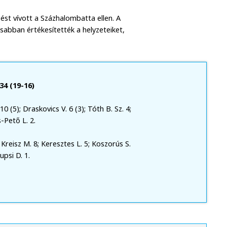
st vívott a Százhalombatta ellen. A
sabban értékesítették a helyzeteiket,
4 (19-16)
0 (5); Draskovics V. 6 (3); Tóth B. Sz. 4;
s-Pető L. 2.
 Kreisz M. 8; Keresztes L. 5; Koszorús S.
upsi D. 1.