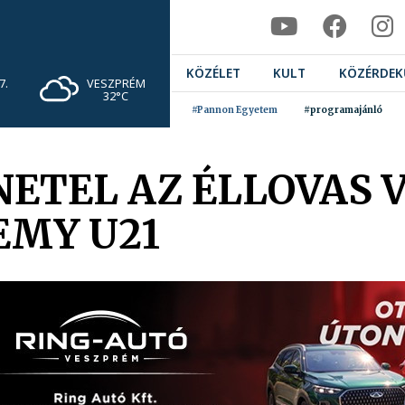
KÖZÉLET
KULT
KÖZÉRDEK
VESZPRÉM
7.
32°C
#Pannon Egyetem
#programajánló
ETEL AZ ÉLLOVAS 
EMY U21