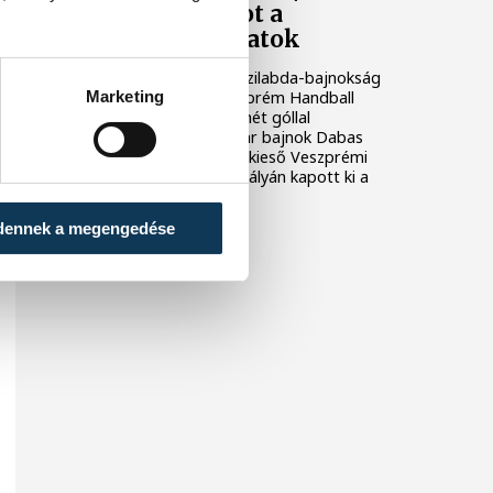
szereztek pontot a
veszprémi csapatok
A másodosztályú férfi kézilabda-bajnokság
Marketing
második helyén álló Veszprém Handball
Academy U21 pénteken hét góllal
alulmaradt az éllovas, már bajnok Dabas
vendégeként. A biztosan kieső Veszprémi
KKFT szombaton hazai pályán kapott ki a
Ceglédtől.
dennek a megengedése