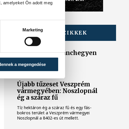
l, amelyeket Ön adott meg
Marketing
TOVÁBBI CIKKEK
KÉK FÉNY
Tűz van a Csobánchegyen
dennek a megengedése
KÖZÉRDEKŰ
Újabb tűzeset Veszprém
vármegyében: Noszlopnál
ég a száraz fű
Tíz hektáron ég a száraz fű és egy fás-
bokros terület a Veszprém vármegyei
Noszlopnál a 8402-es út mellett.