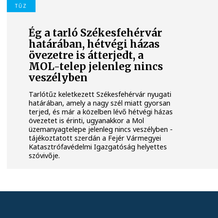
TŰZ
Ég a tarló Székesfehérvár
határában, hétvégi házas
övezetre is átterjedt, a
MOL-telep jelenleg nincs
veszélyben
Tarlótűz keletkezett Székesfehérvár nyugati
határában, amely a nagy szél miatt gyorsan
terjed, és már a közelben lévő hétvégi házas
övezetet is érinti, ugyanakkor a Mol
üzemanyagtelepe jelenleg nincs veszélyben -
tájékoztatott szerdán a Fejér Vármegyei
Katasztrófavédelmi Igazgatóság helyettes
szóvivője.