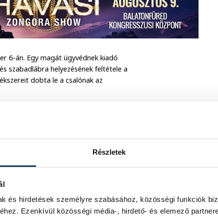
ber 6-án. Egy magát ügyvédnek kiadó
, és szabadlábra helyezésének feltétele a
ékszereit dobta le a csalónak az
örözést adtak ki ellene, a kicsalt
któber 15-én fogták el a 26 éves
hallgatták. Csalás miatt folyik ellene
tását – tájékoztatott honlapján a
Részletek
ál
mak és hirdetések személyre szabásához, közösségi funkciók biz
hez. Ezenkívül közösségi média-, hirdető- és elemező partner