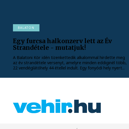
BALATON
Egy furcsa halkonzerv lett az Év
Strandétele - mutatjuk!
A Balatoni Kör idén tizenkettedik alkalommal hirdette meg
az év strandétele versenyt, amelyre minden eddiginél több,
22 vendéglátóhely 44 étellel indult. Egy fonyódi hely nyert...