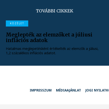
TOVÁBBI CIKKEK
KÖZÉLET
Meglepték az elemzőket a júliusi
inflációs adatok
Hatalmas meglepetésként értékelték az elemzők a júliusi,
1,2 százalékos inflációs adatot.
IMPRESSZUM
MÉDIAAJÁNLAT
JOGI NYILAT