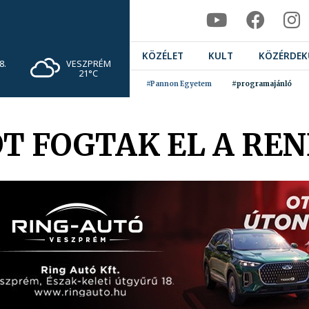
KÖZÉLET
KULT
KÖZÉRDEK
VESZPRÉM
8.
21°C
#Pannon Egyetem
#programajánló
T FOGTAK EL A RE