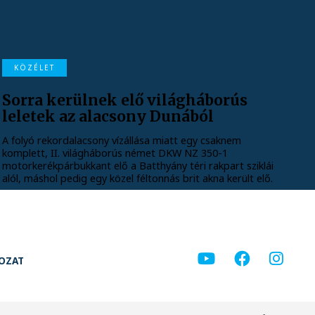
KÖZÉLET
Sorra kerülnek elő világháborús
leletek az alacsony Dunából
A folyó rekordalacsony vízállása miatt egy csaknem
komplett, II. világháborús német DKW NZ 350-1
motorkerékpárbukkant elő a Batthyány téri rakpart sziklái
alól, máshol pedig egy közel féltonnás brit akna került elő.
KOZAT