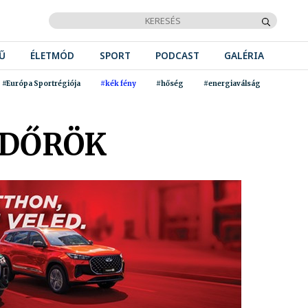
Ű
ÉLETMÓD
SPORT
PODCAST
GALÉRIA
#Európa Sportrégiója
#kék fény
#hőség
#energiaválság
NDŐRÖK