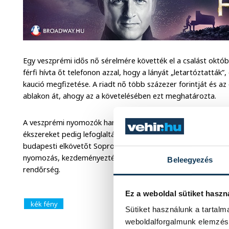
Egy veszprémi idős nő sérelmére követték el a csalást októ
férfi hívta őt telefonon azzal, hogy a lányát „letartóztatták”
kaució megfizetése. A riadt nő több százezer forintját és az 
ablakon át, ahogy az a követelésében ezt meghatározta.
A veszprémi nyomozók hamar azonosították a gyanúsítottat, k
ékszereket pedig lefoglalták egy budapesti értékesítőnél. O
budapesti elkövetőt Sopronban, előállítását követően pedig ki
nyomozás, kezdeményezték az őrizetbe vett férfi letartózta
Beleegyezés
rendőrség.
Ez a weboldal sütiket haszn
kék fény
Sütiket használunk a tartal
weboldalforgalmunk elemzésé