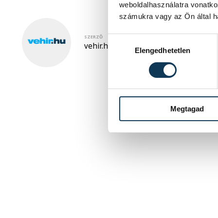
weboldalhasználatra vonatko
számukra vagy az Ön által ha
SZERZŐ
Hozzájárulás kiválasztása
vehir.hu
Elengedhetetlen
Megtagad