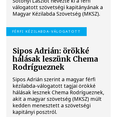
Sótonyi Lászlót nevezte ki a férfi
válogatott szövetségi kapitányának a
Magyar Kézilabda Szövetség (MKSZ).
FÉRFI KÉZILABDA-VÁLOGATOTT
Sipos Adrián: örökké
hálásak leszünk Chema
Rodrígueznek
Sipos Adrián szerint a magyar férfi
kézilabda-válogatott tagjai örökké
hálásak lesznek Chema Rodrígueznek,
akit a magyar szövetség (MKSZ) múlt
kedden menesztett a szövetségi
kapitányi posztról.