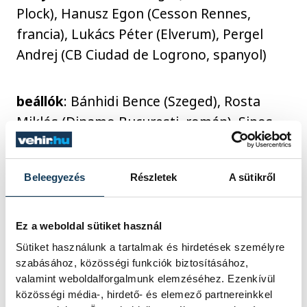
Plock), Hanusz Egon (Cesson Rennes,
francia), Lukács Péter (Elverum), Pergel
Andrej (CB Ciudad de Logrono, spanyol)
beállók
: Bánhidi Bence (Szeged), Rosta
Miklós (Dinamo Bucuresti, román), Sipos
Adrián (MT Melsungen)
Beleegyezés
Részletek
A sütikről
balátlövők
: Bodó Richárd (Szeged),
Ligetvári Patrik (Veszprém), Szita Zoltán
Ez a weboldal sütiket használ
(Orlen Wisla Plock)
Sütiket használunk a tartalmak és hirdetések személyre
szabásához, közösségi funkciók biztosításához,
balszélsők
: Bóka Bendegúz (Balatonfüred),
valamint weboldalforgalmunk elemzéséhez. Ezenkívül
közösségi média-, hirdető- és elemező partnereinkkel
Hári Levente (ETO University HT),