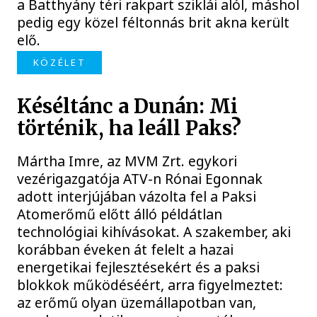
a Batthyány téri rakpart sziklái alól, máshol
pedig egy közel féltonnás brit akna került
elő.
KÖZÉLET
Késéltánc a Dunán: Mi
történik, ha leáll Paks?
Mártha Imre, az MVM Zrt. egykori
vezérigazgatója ATV-n Rónai Egonnak
adott interjújában vázolta fel a Paksi
Atomerőmű előtt álló példátlan
technológiai kihívásokat. A szakember, aki
korábban éveken át felelt a hazai
energetikai fejlesztésekért és a paksi
blokkok működéséért, arra figyelmeztet:
az erőmű olyan üzemállapotban van,