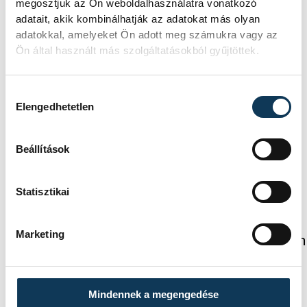
megosztjuk az Ön weboldalhasználatra vonatkozó
Krakovszki Bence (Tatabánya)
adatait, akik kombinálhatják az adatokat más olyan
adatokkal, amelyeket Ön adott meg számukra vagy az
Ön által használt más szolgáltatásokból gyűjtöttek.
sport
kézilabda
ország-világ
Hozzájárulás kiválasztása
férfi kézilabda-válogatott
Elengedhetetlen
Máthé Dominik
Hári Levente
Beállítások
Statisztikai
FOTÓS
SZERZŐ
Marketing
Baumann
vehir.hu
Béla
Mindennek a megengedése