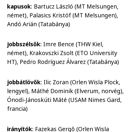
kapusok
: Bartucz László (MT Melsungen,
német), Palasics Kristóf (MT Melsungen),
Andó Arián (Tatabánya)
jobbszélsők
: Imre Bence (THW Kiel,
német), Krakovszki Zsolt (ETO University
HT), Pedro Rodríguez Álvarez (Tatabánya)
jobbátlövők
: Ilic Zoran (Orlen Wisla Plock,
lengyel), Máthé Dominik (Elverum, norvég),
Ónodi-Jánoskúti Máté (USAM Nimes Gard,
francia)
irányítók
: Fazekas Gergő (Orlen Wisla