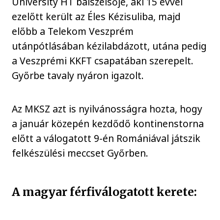
University HT balszélsője, aki 15 évvel
ezelőtt került az Éles Kézisuliba, majd
előbb a Telekom Veszprém
utánpótlásában kézilabdázott, utána pedig
a Veszprémi KKFT csapatában szerepelt.
Győrbe tavaly nyáron igazolt.
Az MKSZ azt is nyilvánosságra hozta, hogy
a január közepén kezdődő kontinenstorna
előtt a válogatott 9-én Romániával játszik
felkészülési meccset Győrben.
A magyar férfiválogatott kerete: