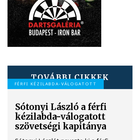
TOVÁBBI CIKKEK
FÉRFI KÉZILABDA-VÁLOGATOTT
Sótonyi László a férfi
kézilabda-válogatott
szövetségi kapitánya