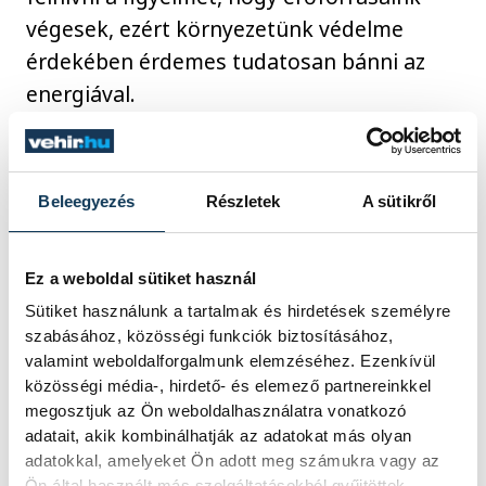
végesek, ezért környezetünk védelme
érdekében érdemes tudatosan bánni az
energiával.
Az esemény a pályaválasztás előtt álló
fiataloknak is tartogat lehetőségeket, akik
Beleegyezés
Részletek
A sütikről
az egyes helyszíneken első kézből
szerezhetnek tapasztatokat az energetikai
Ez a weboldal sütiket használ
szektor működéséről, a felmerülő
Sütiket használunk a tartalmak és hirdetések személyre
kihívásokról és megoldásokról.
szabásához, közösségi funkciók biztosításához,
valamint weboldalforgalmunk elemzéséhez. Ezenkívül
közösségi média-, hirdető- és elemező partnereinkkel
megosztjuk az Ön weboldalhasználatra vonatkozó
programajánló
Erőművek Éjszakája
adatait, akik kombinálhatják az adatokat más olyan
adatokkal, amelyeket Ön adott meg számukra vagy az
Ön által használt más szolgáltatásokból gyűjtöttek.