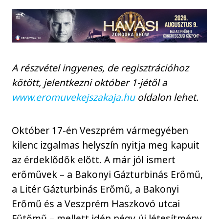
A részvétel ingyenes, de regisztrációhoz
kötött, jelentkezni október 1-jétől a
www.eromuvekejszakaja.hu
oldalon lehet.
Október 17-én Veszprém vármegyében
kilenc izgalmas helyszín nyitja meg kapuit
az érdeklődők előtt. A már jól ismert
erőművek – a Bakonyi Gázturbinás Erőmű,
a Litér Gázturbinás Erőmű, a Bakonyi
Erőmű és a Veszprém Haszkovó utcai
Fűtőmű – mellett idén négy új létesítmény