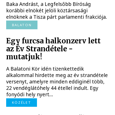
Baka Andrást, a Legfelsőbb Bíróság
korábbi elnökét jelöli köztársasági
elnöknek a Tisza párt parlamenti frakciója.
BALATON
Egy furcsa halkonzerv lett
az Év Strandétele -
mutatjuk!
A Balatoni Kör idén tizenkettedik
alkalommal hirdette meg az év strandétele
versenyt, amelyre minden eddiginél több,
22 vendéglátóhely 44 étellel indult. Egy
fonyódi hely nyert...
KÖZÉLET