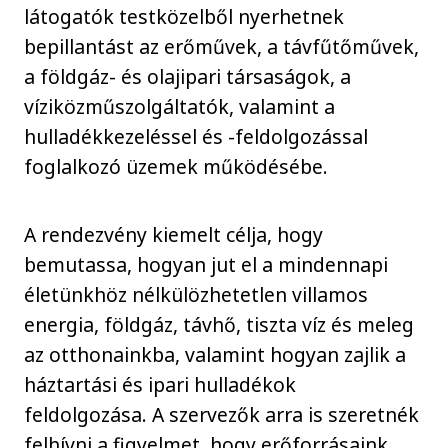
látogatók testközelből nyerhetnek
bepillantást az erőművek, a távfűtőművek,
a földgáz- és olajipari társaságok, a
víziközműszolgáltatók, valamint a
hulladékkezeléssel és -feldolgozással
foglalkozó üzemek működésébe.
A rendezvény kiemelt célja, hogy
bemutassa, hogyan jut el a mindennapi
életünkhöz nélkülözhetetlen villamos
energia, földgáz, távhő, tiszta víz és meleg
az otthonainkba, valamint hogyan zajlik a
háztartási és ipari hulladékok
feldolgozása. A szervezők arra is szeretnék
felhívni a figyelmet, hogy erőforrásaink