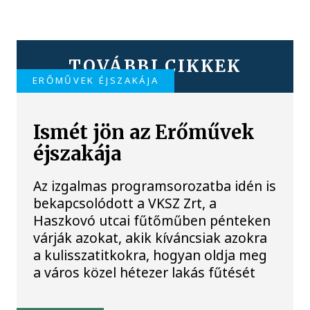
TOVÁBBI CIKKEK
ERŐMŰVEK ÉJSZAKÁJA
Ismét jön az Erőművek
éjszakája
Az izgalmas programsorozatba idén is
bekapcsolódott a VKSZ Zrt, a
Haszkovó utcai fűtőműben pénteken
várják azokat, akik kíváncsiak azokra
a kulisszatitkokra, hogyan oldja meg
a város közel hétezer lakás fűtését