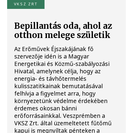
VKSZ ZRT
Bepillantás oda, ahol az
otthon melege születik
Az Erőművek Éjszakájának fő
szervezője idén is a Magyar
Energetikai és Közmű-szabályozási
Hivatal, amelynek célja, hogy az
energia- és távhőtermelés
kulisszatitkainak bemutatásával
felhívja a figyelmet arra, hogy
környezetünk védelme érdekében
érdemes okosan bánni
erőforrásainkkal. Veszprémben a
VKSZ Zrt. által üzemeltetett fűtőmű
kapui is megnyíltak pénteken a