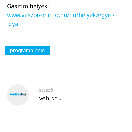
Gasztro helyek:
www.veszpreminfo.hu/hu/helyek/egyel-
igyal
programajánló
SZERZŐ
vehir.hu