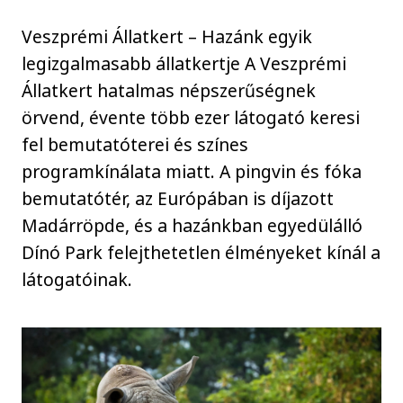
Veszprémi Állatkert – Hazánk egyik
legizgalmasabb állatkertje A Veszprémi
Állatkert hatalmas népszerűségnek
örvend, évente több ezer látogató keresi
fel bemutatóterei és színes
programkínálata miatt. A pingvin és fóka
bemutatótér, az Európában is díjazott
Madárröpde, és a hazánkban egyedülálló
Dínó Park felejthetetlen élményeket kínál a
látogatóinak.