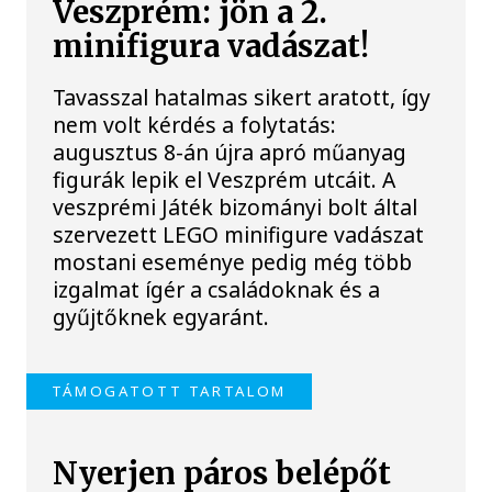
Veszprém: jön a 2.
minifigura vadászat!
Tavasszal hatalmas sikert aratott, így
nem volt kérdés a folytatás:
augusztus 8-án újra apró műanyag
figurák lepik el Veszprém utcáit. A
veszprémi Játék bizományi bolt által
szervezett LEGO minifigure vadászat
mostani eseménye pedig még több
izgalmat ígér a családoknak és a
gyűjtőknek egyaránt.
TÁMOGATOTT TARTALOM
Nyerjen páros belépőt