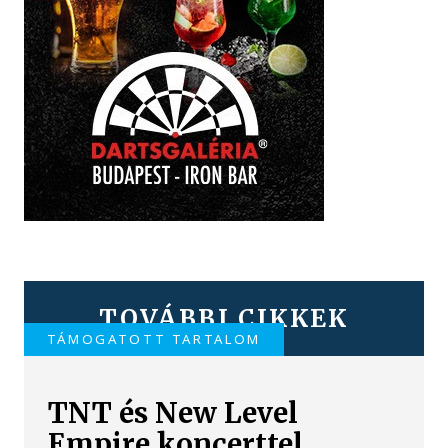
TOVÁBBI CIKKEK
TÁMOGATOTT TARTALOM
TNT és New Level
Empire koncerttel