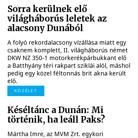
Sorra kerülnek elő
világháborús leletek az
alacsony Dunából
A folyó rekordalacsony vízállása miatt egy
csaknem komplett, II. világháborús német
DKW NZ 350-1 motorkerékpárbukkant elő
a Batthyány téri rakpart sziklái alól, máshol
pedig egy közel féltonnás brit akna került
elő.
KÖZÉLET
Késéltánc a Dunán: Mi
történik, ha leáll Paks?
Mártha Imre, az MVM Zrt. egykori