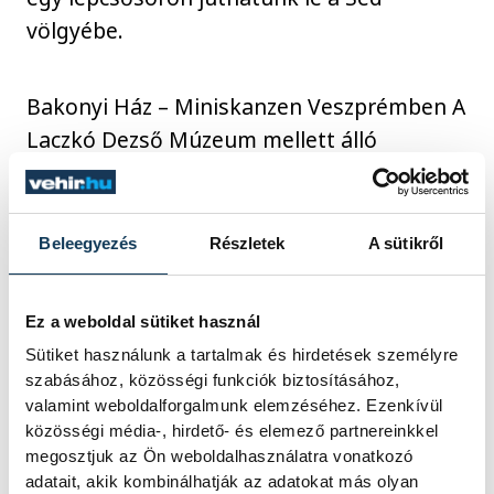
völgyébe.
Bakonyi Ház – Miniskanzen Veszprémben A
Laczkó Dezső Múzeum mellett álló
tornácos parasztház a Dunántúl legkorábbi
szabadtéri néprajzi múzeuma, mely a régi
értékeket megőrizve új, modern
Beleegyezés
Részletek
A sütikről
élménykínálattal gazdagodott. A házban
folyó élet megismerését, az egyes tárgyak
Ez a weboldal sütiket használ
szerepének megértését kép-, fény- és
Sütiket használunk a tartalmak és hirdetések személyre
hangeffektekkel gazdagított tárlatvezetés
szabásához, közösségi funkciók biztosításához,
segíti.
valamint weboldalforgalmunk elemzéséhez. Ezenkívül
közösségi média-, hirdető- és elemező partnereinkkel
megosztjuk az Ön weboldalhasználatra vonatkozó
Gizella királyné-kilátó – Kirándulás a Gulya-
adatait, akik kombinálhatják az adatokat más olyan