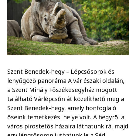
Szent Benedek-hegy – Lépcsősorok és
lenyűgöző panoráma A vár északi oldalán,
a Szent Mihály Főszékesegyház mögött
található Várlépcsőn át közelíthető meg a
Szent Benedek-hegy, amely honfoglaló
őseink temetkezési helye volt. A hegyről a
város pirostetős házaira láthatunk rá, majd
egy lépcsősoron juthatunk le a Séd