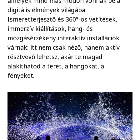
amelyek mind más módon vonnak be a
digitális élmények világába.
Ismeretterjesztő és 360°-os vetítések,
immerzív kiállítások, hang- és
mozgásérzékeny interaktív installációk
várnak: itt nem csak néző, hanem aktív
résztvevő lehetsz, akár te magad
alakíthatod a teret, a hangokat, a
fényeket.