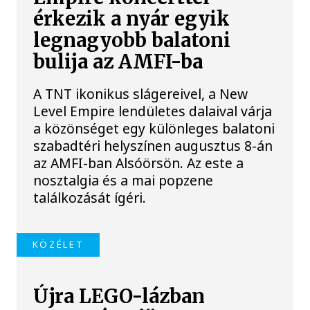
érkezik a nyár egyik
legnagyobb balatoni
bulija az AMFI-ba
A TNT ikonikus slágereivel, a New
Level Empire lendületes dalaival várja
a közönséget egy különleges balatoni
szabadtéri helyszínen augusztus 8-án
az AMFI-ban Alsóörsön. Az este a
nosztalgia és a mai popzene
találkozását ígéri.
KÖZÉLET
Újra LEGO-lázban