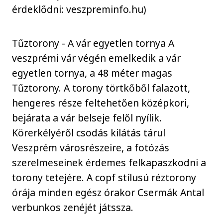
érdeklődni: veszpreminfo.hu)
Tűztorony - A vár egyetlen tornya A
veszprémi vár végén emelkedik a vár
egyetlen tornya, a 48 méter magas
Tűztorony. A torony törtkőből falazott,
hengeres része feltehetően középkori,
bejárata a vár belseje felől nyílik.
Körerkélyéről csodás kilátás tárul
Veszprém városrészeire, a fotózás
szerelmeseinek érdemes felkapaszkodni a
torony tetejére. A copf stílusú réztorony
órája minden egész órakor Csermák Antal
verbunkos zenéjét játssza.