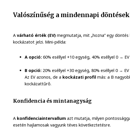
Valószínűség a mindennapi döntése
A
várható érték (EV)
megmutatja, mit „hozna” egy döntés 
kockázatot jelzi. Mini-példa:
A opció:
60% eséllyel +10 egység, 40% eséllyel 0 → E
B opció:
20% eséllyel +30 egység, 80% eséllyel 0 → E
Az EV azonos, de a
kockázati profil
más: a B nagyo
kockázattűrő.
Konfidencia és mintanagyság
A
konfidenciaintervallum
azt mutatja, milyen pontossággal
esetén hajlamosak vagyunk téves következtetésre.