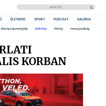
Ű
ÉLETMÓD
SPORT
PODCAST
GALÉRIA
#Európa Sportrégiója
#kék fény
#hőség
#energiaválság
ORLATI
ÁLIS KORBAN