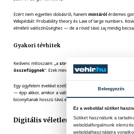
Ezért nem egyetlen dobásról, hanem
mintáról
érdemes gond
Wikipédiát: Probability theory és Law of large numbers. Röv
elméleti valószínűséghez — de a rövid távú zaj mindig becsa
Gyakori tévhitek
Kedvenc mítoszaim: „a
streak
folytatódik”, „a rossz széria 
összefüggnek
”. Ezek mind a
gambler’s fallacy
és a
hot-h
Egy ügyfelem évekkel ezelőtt „mintát” látott öt egymást kö
Beleegyezés
— épp akkor, amikor a valószínűség kijózanította. A tanulsá
bizonyítanak hosszú távú előnyt.
Ez a weboldal sütiket haszn
Sütiket használunk a tartal
Digitális véletlen: PRNG vs. CSPRNG
weboldalforgalmunk elemzésé
weboldalhasználatra vonatko