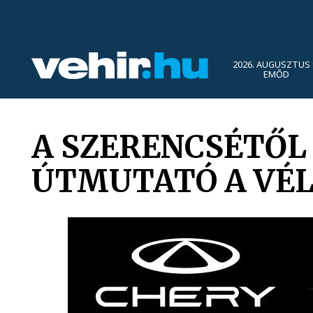
2026. AUGUSZTUS 
EMŐD
A SZERENCSÉTŐL 
ÚTMUTATÓ A VÉL