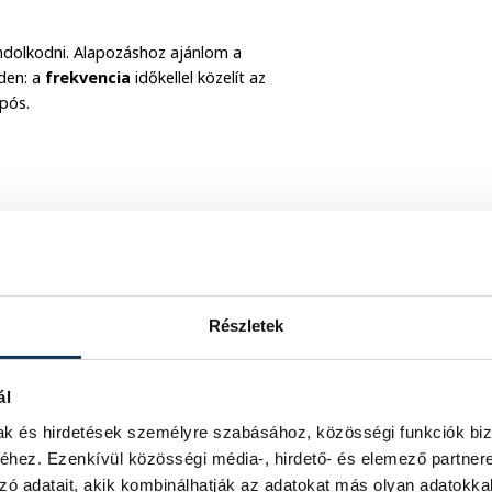
olkodni. Alapozáshoz ajánlom a
iden: a
frekvencia
időkellel közelít az
pós.
után
jár
egy jó”, „a kimenetek
and
különböző arca.
vető sikerben, és megduplázta a téteket
Részletek
g: a
rövid távú sorozatok
nem
ál
mak és hirdetések személyre szabásához, közösségi funkciók biz
hez. Ezenkívül közösségi média-, hirdető- és elemező partner
zó adatait, akik kombinálhatják az adatokat más olyan adatokka