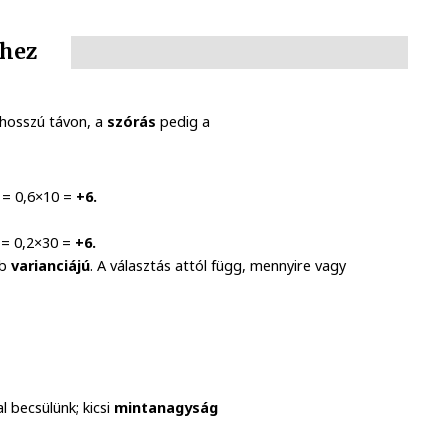
khez
hosszú távon, a
szórás
pedig a
V = 0,6×10 =
+6.
V = 0,2×30 =
+6.
bb
varianciájú
. A választás attól függ, mennyire vagy
 becsülünk; kicsi
mintanagyság