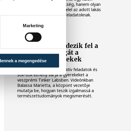
dolgozószobára van szükség, hanem olyan
környezetre, amely megfelel az adott lakás
adottságainak és a napi feladatoknak.
Marketing
KÖZÉLET
Játék közben fedezik fel a
tudomány világát a
veszprémi gyerekek
dennek a megengedése
Látványos kísérletek, kreatív feladatok és
sok-sok élmény várja a gyerekeket a
veszprémi Tinker Labsben. Videónkban
Balassa Marietta, a központ vezetője
mutatja be, hogyan teszik izgalmassá a
természettudományok megismerését.