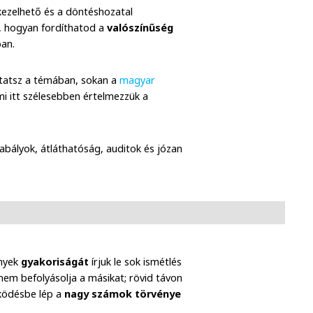
kezelhető és a döntéshozatal
, hogyan fordíthatod a
valószínűség
ban.
kutatsz a témában, sokan a
magyar
mi itt szélesebben értelmezzük a
zabályok, átláthatóság, auditok és józan
ények
gyakoriságát
írjuk le sok ismétlés
 nem befolyásolja a másikat; rövid távon
ködésbe lép a
nagy számok törvénye