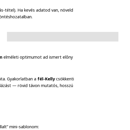
ás-tétel). Ha kevés adatod van, növeld
öntéshozatalban.
um
elméleti optimumot ad ismert előny
ráta. Gyakorlatban a
fél-Kelly
csökkenti
lázást — rövid távon mutatós, hosszú
llalt” mini-sablonom: