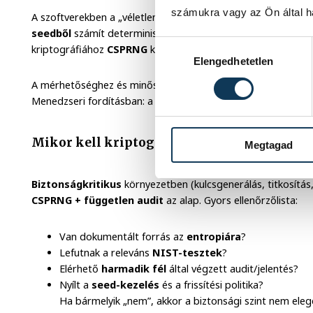
számukra vagy az Ön által ha
A szoftverekben a „véletlen” többnyire
PRNG
(pszeudo-vélet
seedből
számít determinisztikusan kimeneteket. Jó PRNG me
Hozzájárulás kiválasztása
kriptográfiához
CSPRNG
kell, nagy
entropiával
és visszafej
Elengedhetetlen
A mérhetőséghez és minőségbiztosításhoz nézd a
NIST SP 
Menedzseri fordításban: a cél és a kockázat dönti el, milyen
Mikor kell kriptográfiai szint?
Megtagad
Biztonságkritikus
környezetben (kulcsgenerálás, titkosítás
CSPRNG + független audit
az alap. Gyors ellenőrzőlista:
Van dokumentált forrás az
entropiára
?
Lefutnak a releváns
NIST-tesztek
?
Elérhető
harmadik fél
által végzett audit/jelentés?
Nyílt a
seed-kezelés
és a frissítési politika?
Ha bármelyik „nem”, akkor a biztonsági szint nem ele