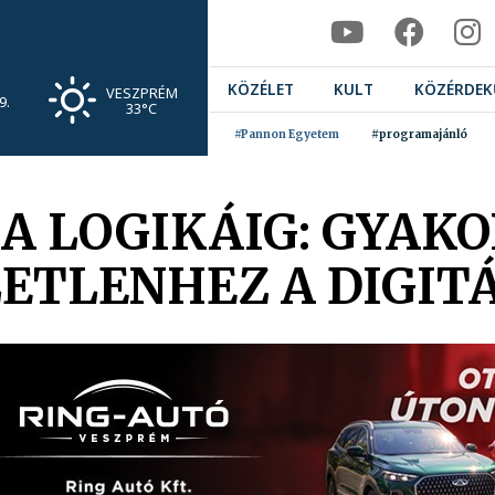
KÖZÉLET
KULT
KÖZÉRDEK
VESZPRÉM
9.
33°C
#Pannon Egyetem
#programajánló
A LOGIKÁIG: GYAK
ETLENHEZ A DIGIT