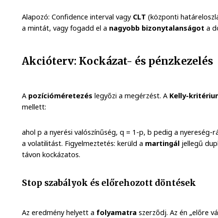
Alapozó: Confidence interval vagy
CLT
(központi határeloszl
a mintát, vagy fogadd el a
nagyobb bizonytalanságot
a d
Akcióterv: Kockázat- és pénzkezelés
A
pozícióméretezés
legyőzi a megérzést. A
Kelly-kritéri
mellett:
ahol p a nyerési valószínűség, q = 1-p, b pedig a nyereség-
a volatilitást. Figyelmeztetés: kerüld a
martingál
jellegű dup
távon kockázatos.
Stop szabályok és előrehozott döntések
Az eredmény helyett a
folyamatra
szerződj. Az én „előre vá