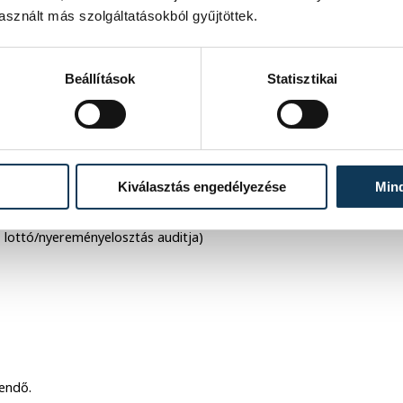
sznált más szolgáltatásokból gyűjtöttek.
lenszám-generátor), amely egy
llett a kimenet
mintázatmentes
, de
thetetlenséggel.
Beállítások
Statisztikai
800-22
tesztcsomagot: link.
 erősségű „véletlen” szükséges.
Kiválasztás engedélyezése
Min
, lottó/nyereményelosztás auditja)
gendő.