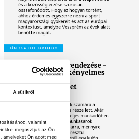
és a közösség érzése szorosan
összefonódott. Hogy ez hogyan történt,
ahhoz érdemes egyszerre nézni a sport
magyarországi gyökereit és azt az európai
kontextust, amelybe Veszprém az évek alatt
benőtte magát.
TÁMOGATOTT TARTALOM
Home office berendezése -
Szempontok a kényelmes
és átlátható
munkakörnyezet
A sütikről
kialakításához
A home office mára sokak számára a
mindennapi munkavégzés része lett. Akár
heti néhány napot, akár teljes munkaidőben
dolgozunk otthonról, a munkasarok
tosításához, valamint
kialakítása hatással lehet arra, mennyire
einkkel megosztjuk az Ön
könnyű hosszabb időn keresztül
l, amelyeket Ön adott meg
koncentrálni. Nem feltétlenül egy külön