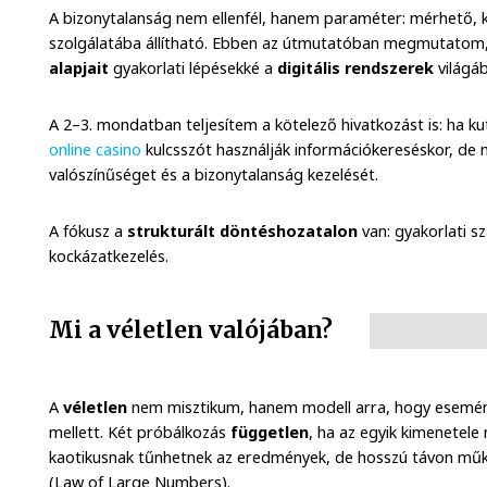
A bizonytalanság nem ellenfél, hanem paraméter: mérhető, 
szolgálatába állítható. Ebben az útmutatóban megmutatom
alapjait
gyakorlati lépésekké a
digitális rendszerek
világá
A 2–3. mondatban teljesítem a kötelező hivatkozást is: ha 
online casino
kulcsszót használják információkereséskor, de 
valószínűséget és a bizonytalanság kezelését.
A fókusz a
strukturált döntéshozatalon
van: gyakorlati s
kockázatkezelés.
Mi a véletlen valójában?
A
véletlen
nem misztikum, hanem modell arra, hogy esem
mellett. Két próbálkozás
független
, ha az egyik kimenetele
kaotikusnak tűnhetnek az eredmények, de hosszú távon mű
(Law of Large Numbers).