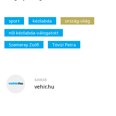
sport
kézilabda
ország-világ
női kézilabda-válogatott
Szemerey Zsófi
Tóvizi Petra
SZERZŐ
vehir.hu