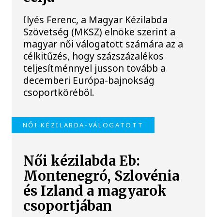
Ilyés Ferenc, a Magyar Kézilabda
Szövetség (MKSZ) elnöke szerint a
magyar női válogatott számára az a
célkitűzés, hogy százszázalékos
teljesítménnyel jusson tovább a
decemberi Európa-bajnokság
csoportköréből.
NŐI KÉZILABDA-VÁLOGATOTT
Női kézilabda Eb:
Montenegró, Szlovénia
és Izland a magyarok
csoportjában