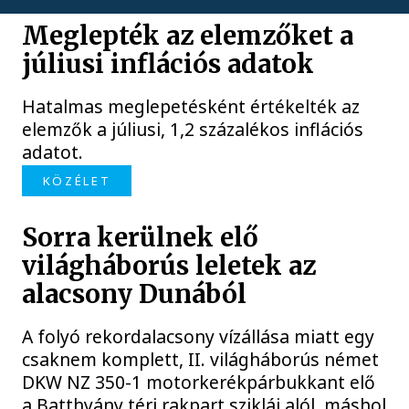
Meglepték az elemzőket a
júliusi inflációs adatok
Hatalmas meglepetésként értékelték az
elemzők a júliusi, 1,2 százalékos inflációs
adatot.
KÖZÉLET
Sorra kerülnek elő
világháborús leletek az
alacsony Dunából
A folyó rekordalacsony vízállása miatt egy
csaknem komplett, II. világháborús német
DKW NZ 350-1 motorkerékpárbukkant elő
a Batthyány téri rakpart sziklái alól, máshol