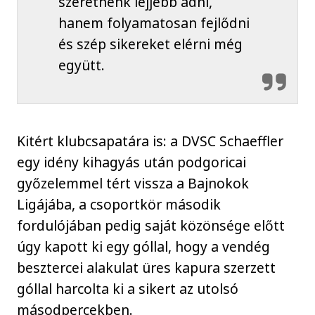
szeretnénk lejjebb adni,
hanem folyamatosan fejlődni
és szép sikereket elérni még
együtt.
Kitért klubcsapatára is: a DVSC Schaeffler
egy idény kihagyás után podgoricai
győzelemmel tért vissza a Bajnokok
Ligájába, a csoportkör második
fordulójában pedig saját közönsége előtt
úgy kapott ki egy góllal, hogy a vendég
besztercei alakulat üres kapura szerzett
góllal harcolta ki a sikert az utolsó
másodpercekben.