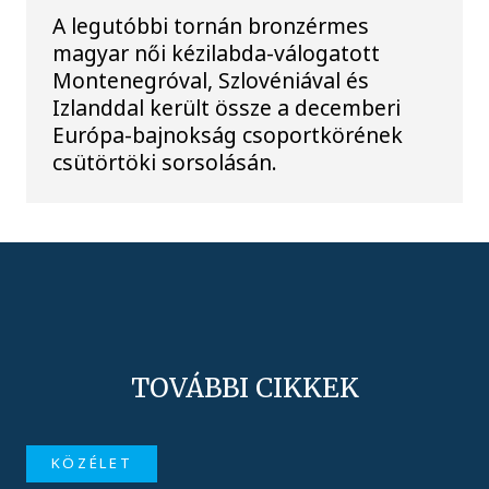
A legutóbbi tornán bronzérmes
magyar női kézilabda-válogatott
Montenegróval, Szlovéniával és
Izlanddal került össze a decemberi
Európa-bajnokság csoportkörének
csütörtöki sorsolásán.
TOVÁBBI CIKKEK
KÖZÉLET