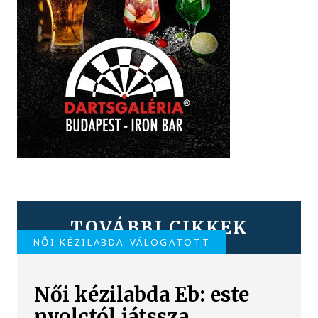
TOVÁBBI CIKKEK
NŐI KÉZILABDA-VÁLOGATOTT
Női kézilabda Eb: este
nyolctól játssza