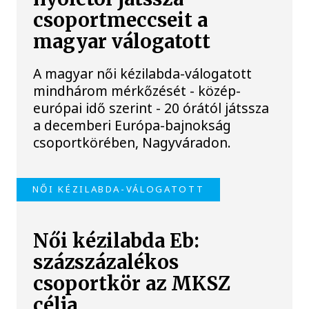
csoportmeccseit a
magyar válogatott
A magyar női kézilabda-válogatott
mindhárom mérkőzését - közép-
európai idő szerint - 20 órától játssza
a decemberi Európa-bajnokság
csoportkörében, Nagyváradon.
NŐI KÉZILABDA-VÁLOGATOTT
Női kézilabda Eb:
százszázalékos
csoportkör az MKSZ
célja