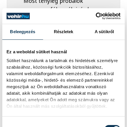
Most tényleg próbálok
magamra fókuszálni, és ha
bármit érzek, akkor jelzem az
egészségügyi stábnak. Erre
Beleegyezés
Részletek
A sütikről
most nagyon oda kell
figyelnem, azért nem egy
kisebb sérülés ez.
Ez a weboldal sütiket használ
Sütiket használunk a tartalmak és hirdetések személyre
szabásához, közösségi funkciók biztosításához,
valamint weboldalforgalmunk elemzéséhez. Ezenkívül
közösségi média-, hirdető- és elemező partnereinkkel
A Győr négy tétmérkőzés után hibátlan az
megosztjuk az Ön weboldalhasználatra vonatkozó
idényben, Szemerey pedig a sérüléstől
adatait, akik kombinálhatják az adatokat más olyan
eltekintve jól érzi magát
adatokkal, amelyeket Ön adott meg számukra vagy az
Ön által használt más szolgáltatásokból gyűjtöttek.
nevelőegyesületében.
Hozzájárulás kiválasztása