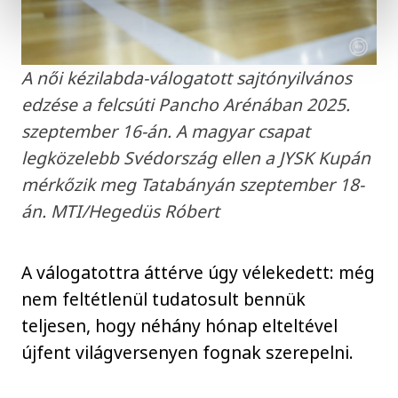
A női kézilabda-válogatott sajtónyilvános
edzése a felcsúti Pancho Arénában 2025.
szeptember 16-án. A magyar csapat
legközelebb Svédország ellen a JYSK Kupán
mérkőzik meg Tatabányán szeptember 18-
án. MTI/Hegedüs Róbert
A válogatottra áttérve úgy vélekedett: még
nem feltétlenül tudatosult bennük
teljesen, hogy néhány hónap elteltével
újfent világversenyen fognak szerepelni.