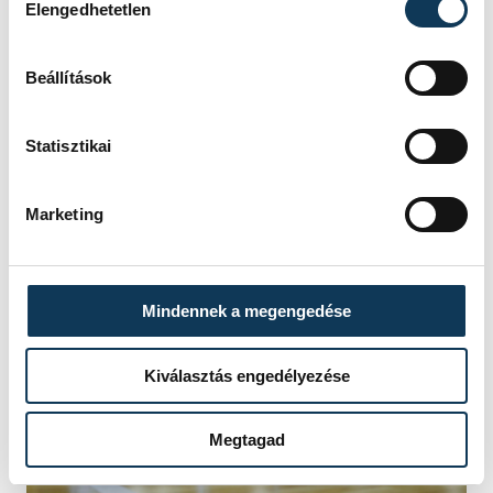
Elengedhetetlen
Nagyon jó a csapat és a
közeg, imádom a várost is,
Beállítások
úgyhogy eddig csak
pozitívumokat tudok
Statisztikai
mondani mindenről.
Marketing
Mindennek a megengedése
Kiválasztás engedélyezése
Megtagad