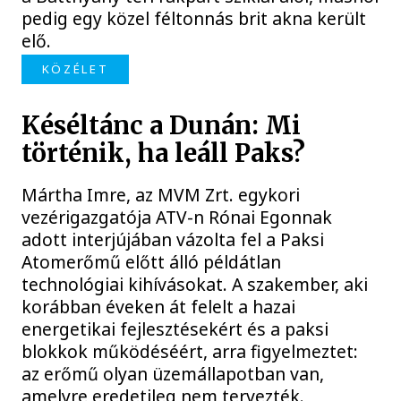
pedig egy közel féltonnás brit akna került
elő.
KÖZÉLET
Késéltánc a Dunán: Mi
történik, ha leáll Paks?
Mártha Imre, az MVM Zrt. egykori
vezérigazgatója ATV-n Rónai Egonnak
adott interjújában vázolta fel a Paksi
Atomerőmű előtt álló példátlan
technológiai kihívásokat. A szakember, aki
korábban éveken át felelt a hazai
energetikai fejlesztésekért és a paksi
blokkok működéséért, arra figyelmeztet:
az erőmű olyan üzemállapotban van,
amelyre eredetileg nem tervezték.