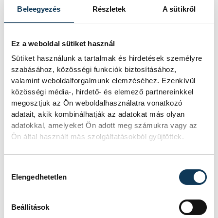
Beleegyezés
Részletek
A sütikről
A pénteki futamokról készült
fotógaléria is
elérhető
, amely a napsütéses pillanatokat
Ez a weboldal sütiket használ
és a kihívásokkal teli versenyhelyzeteket
Sütiket használunk a tartalmak és hirdetések személyre
egyaránt megörökíti. A folytatásban
szabásához, közösségi funkciók biztosításához,
valamint weboldalforgalmunk elemzéséhez. Ezenkívül
további látványos megmérettetések várák
közösségi média-, hirdető- és elemező partnereinkkel
a közönséget és a résztvevőket a Balaton
megosztjuk az Ön weboldalhasználatra vonatkozó
partján a háromnapos viadal során.
adatait, akik kombinálhatják az adatokat más olyan
adatokkal, amelyeket Ön adott meg számukra vagy az
Ön által használt más szolgáltatásokból gyűjtöttek.
közélet
Pannon Egyetem
Hozzájárulás kiválasztása
Elengedhetetlen
Balatonalmádi
Solar Boat Challenge
CoreComm Solar Boat
Beállítások