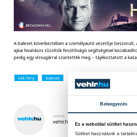
A baleset következtében a személyautó vezetője beszorult, 
ajkai hivatásos tűzoltók feszítővágó segítségével kiszabadíto
pedig egy vízsugárral szüntették meg – tájékoztatott a kat
kék fény
baleset
Beleegyezés
SZERZŐ
vehir.hu
Ez a weboldal sütiket haszn
Sütiket használunk a tartal