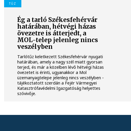
TŰZ
Ég a tarló Székesfehérvár
határában, hétvégi házas
övezetre is átterjedt, a
MOL-telep jelenleg nincs
veszélyben
Tarlótűz keletkezett Székesfehérvár nyugati
határában, amely a nagy szél miatt gyorsan
terjed, és már a közelben lévő hétvégi házas
övezetet is érinti, ugyanakkor a Mol
üzemanyagtelepe jelenleg nincs veszélyben -
tájékoztatott szerdán a Fejér Vármegyei
Katasztrófavédelmi Igazgatóság helyettes
szóvivője.