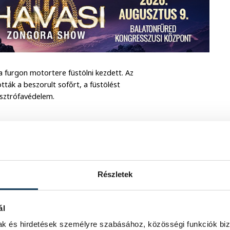
a furgon motortere füstölni kezdett. Az
tták a beszorult sofőrt, a füstölést
asztrófavédelem.
Részletek
ál
mak és hirdetések személyre szabásához, közösségi funkciók biz