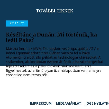
TOVÁBBI CIKKEK
KÖZÉLET
Késéltánc a Dunán: Mi történik, ha
leáll Paks?
Mártha Imre, az MVM Zrt. egykori vezérigazgatója ATV-n
Rónai Egonnak adott interjújában vázolta fel a Paksi
Atomerőmű előtt álló példátlan technológiai kihívásokat. A
szakember, aki korábban éveken át felelt a hazai energetikai
fejlesztésekért és a paksi blokkok működéséért, arra
figyelmeztet: az erőmű olyan üzemállapotban van, amelyre
eredetileg nem tervezték.
IMPRESSZUM
MÉDIAAJÁNLAT
JOGI NYILAT