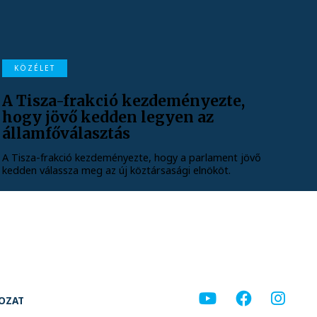
KÖZÉLET
A Tisza-frakció kezdeményezte,
hogy jövő kedden legyen az
államfőválasztás
A Tisza-frakció kezdeményezte, hogy a parlament jövő
kedden válassza meg az új köztársasági elnököt.
KOZAT