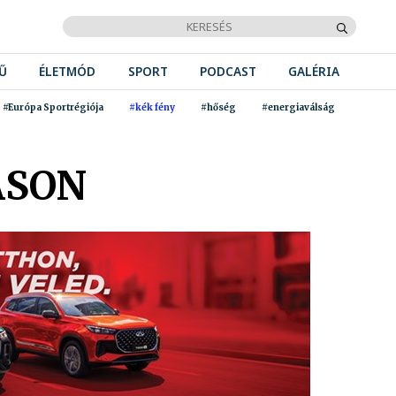
Ű
ÉLETMÓD
SPORT
PODCAST
GALÉRIA
#Európa Sportrégiója
#kék fény
#hőség
#energiaválság
ASON