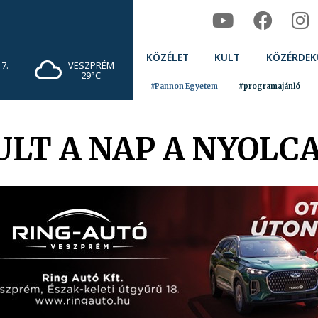
KÖZÉLET
KULT
KÖZÉRDEK
7.
VESZPRÉM
29°C
#Pannon Egyetem
#programajánló
ULT A NAP A NYOLC