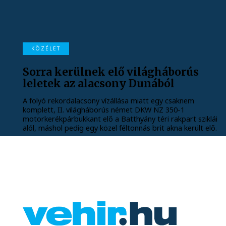
KÖZÉLET
Sorra kerülnek elő világháborús
leletek az alacsony Dunából
A folyó rekordalacsony vízállása miatt egy csaknem
komplett, II. világháborús német DKW NZ 350-1
motorkerékpárbukkant elő a Batthyány téri rakpart sziklái
alól, máshol pedig egy közel féltonnás brit akna került elő.