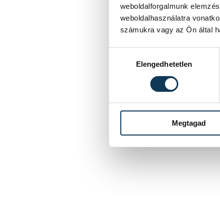
weboldalforgalmunk elemzésé
weboldalhasználatra vonatko
számukra vagy az Ön által ha
Hozzájárulás kiválasztása
Elengedhetetlen
Megtagad