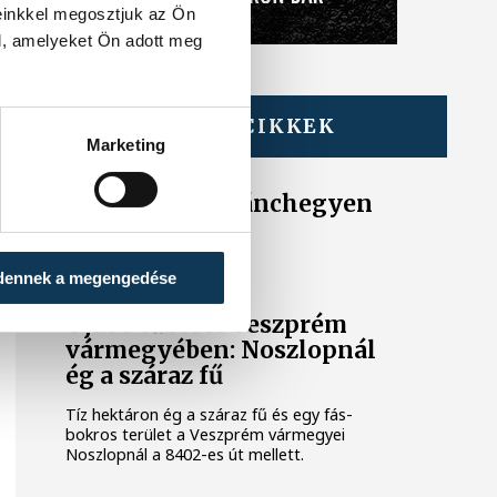
einkkel megosztjuk az Ön
l, amelyeket Ön adott meg
TOVÁBBI CIKKEK
KÉK FÉNY
Marketing
Tűz van a Csobánchegyen
KÖZÉRDEKŰ
dennek a megengedése
Újabb tűzeset Veszprém
vármegyében: Noszlopnál
ég a száraz fű
Tíz hektáron ég a száraz fű és egy fás-
bokros terület a Veszprém vármegyei
Noszlopnál a 8402-es út mellett.