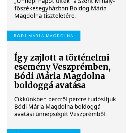
„Ünnepi napot ültek” a Szent Mihály-
főszékesegyházban Boldog Mária
Magdolna tiszteletére.
BÓDI MÁRIA MAGDOLNA
Így zajlott a történelmi
esemény Veszprémben,
Bódi Mária Magdolna
boldoggá avatása
Cikkünkben percről percre tudósítjuk
Bódi Mária Magdolna boldoggá
avatási ünnepségét Veszprémből.