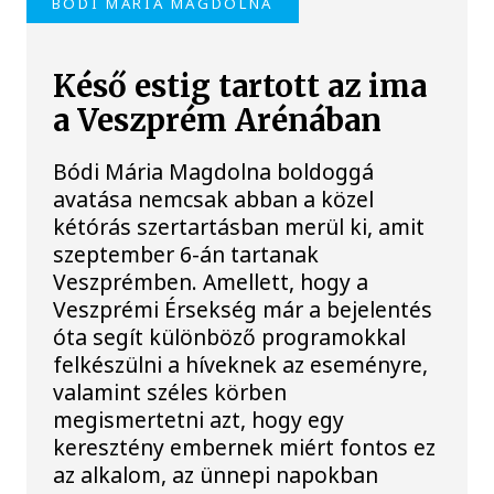
BÓDI MÁRIA MAGDOLNA
Késő estig tartott az ima
a Veszprém Arénában
Bódi Mária Magdolna boldoggá
avatása nemcsak abban a közel
kétórás szertartásban merül ki, amit
szeptember 6-án tartanak
Veszprémben. Amellett, hogy a
Veszprémi Érsekség már a bejelentés
óta segít különböző programokkal
felkészülni a híveknek az eseményre,
valamint széles körben
megismertetni azt, hogy egy
keresztény embernek miért fontos ez
az alkalom, az ünnepi napokban