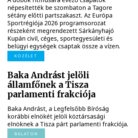
népesítették be szombaton a Tagore
sétány előtti partszakaszt. Az Európa
Sportrégiója 2026 programsorozat
részeként megrendezett Sárkányhajó
Kupán civil, céges, sportegyesületi és
belügyi egységek csaptak össze a vízen.
KÖZÉLET
Baka Andrást jelöli
államfőnek a Tisza
parlamenti frakciója
Baka Andrást, a Legfelsőbb Bíróság
korábbi elnökét jelöli köztársasági
elnöknek a Tisza párt parlamenti frakciója.
BALATON