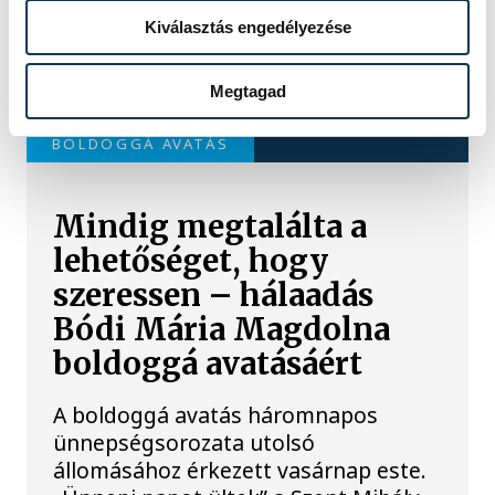
Kiválasztás engedélyezése
Megtagad
TOVÁBBI CIKKEK
BOLDOGGÁ AVATÁS
Mindig megtalálta a
lehetőséget, hogy
szeressen – hálaadás
Bódi Mária Magdolna
boldoggá avatásáért
A boldoggá avatás háromnapos
ünnepségsorozata utolsó
állomásához érkezett vasárnap este.