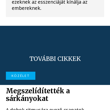
ezeknek az esszenciáját kínálja az
embereknek.
TOVÁBBI CIKKEK
KÖZÉLET
Megszelídítették a
sárkányokat
A dobok ritmusára evező csapatok